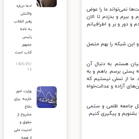
ادعا درباره
ا نمی‌تواند ما را عوض
واکنش
 ببرم و بدزدم تا الان
رهبر انقلاب
 دور و بر و اطرافیانم
به نامه
رئیس
این شبکه را بهم متصل
جمهور
کذب است
ن هستم. به دنبال آن
1405/05/
13
پستی برسم. باهم و به
ما از نسلی نیستیم که
ای آزاده و عدالت‌خواه
وزارت امور
خارجه: برای
کل جامعه ظلمی و ستمی
دفاع
شنویم و پیگیری کنیم.
مشروع از
حقوق و
امنیت ملی
از همه