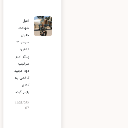
11
احراز
شهادت
خلبان
سوخو ۲۴
ارتش؛
پیکر امیر
سرتیپ
دوم مجید
کاظمی به
کشور
بازمی‌گردد
1405/05/
07