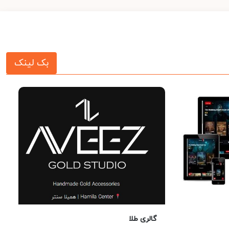
بک لینک
گالری طلا