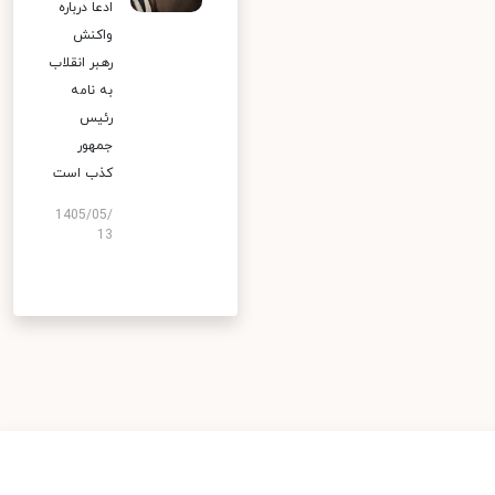
ادعا درباره
واکنش
رهبر انقلاب
به نامه
رئیس
جمهور
کذب است
1405/05/
13