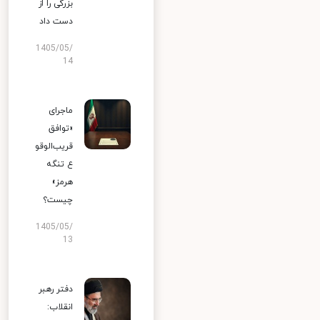
بزرگی را از
دست داد
1405/05/
14
ماجرای
«توافق
قریب‌الوقو
ع تنگه
هرمز»
چیست؟
1405/05/
13
دفتر رهبر
انقلاب: