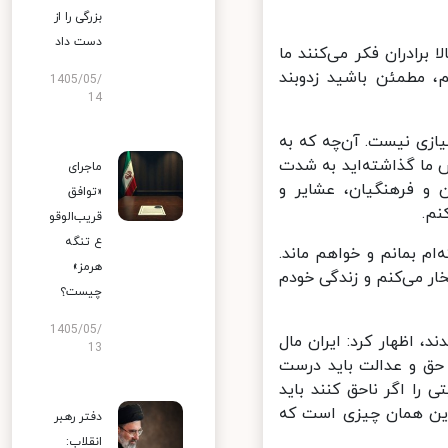
بزرگی را از
دست داد
ادران فکر می‌کنند ما
 مطمئن باشید زدوبند
1405/05/
14
زی نیست. آن‌چه که به
ما گذاشته‌اید به شدت
ماجرای
 و فرهنگیان، عشایر و
«توافق
.
قریب‌الوقو
ع تنگه
م بمانم و خواهم ماند.
هرمز»
 می‌کنم و زندگی خودم
چیست؟
1405/05/
 اظهار کرد: ایران مال
13
حق و عدالت باید درست
ا اگر ناحق کنند باید
ین همان چیزی است که
دفتر رهبر
انقلاب: