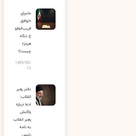
ماجرای
«توافق
قریب‌الوقو
ع تنگه
هرمز»
چیست؟
1405/05/
13
دفتر رهبر
انقلاب:
ادعا درباره
واکنش
رهبر انقلاب
به نامه
رئیس