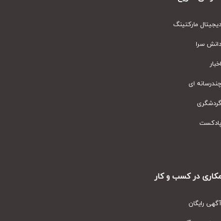
یتال مارکتینگ
نش سرا
ار
رسانه ای
دشگری
دکست
ری در کسب و کار
ی رایگان