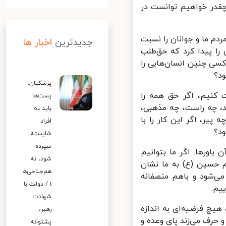
چقدر خواهیم توانست در
دم ما و جوانان را نسبت
جدیدترین
اخبار ها
ا پیدا کرد که حق‌طلب
سی چنین انسان‌هایی را
؟
پزشکیان:
نیم، اگر حق همه را
پست‌ها
، چه راست، چه مذهبی،
باید به
ر، اگر این کار را با
افراد
؟
شایسته
سپرده
اورها. اگر ما بتوانیم
شود، نه
 حسین (ع) به ما نشان
هم‌جناحی‌ه
‌شود و باهم منصفانه
ا / دولت با
م.
شهادت
چ فرضیه‌ای به اندازه
رهبر،
رف می‌زند پای وعده و
پشتوانه