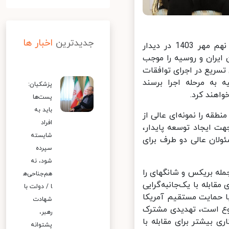
جدیدترین
اخبار ها
پایگاه اطلاع رسانی ریاست جمهوری: دکتر مسعود پزشکیان عصر دوشنبه نهم مهر 1403 در دیدار
یران و روسیه را موجب
ریع در اجرای توافقات
به مرحله اجرا برسند
پزشکیان:
اهند کرد.
پست‌ها
باید به
قه را نمونه‌ای عالی از
افراد
 ایجاد توسعه پایدار،
شایسته
ان عالی دو طرف برای
سپرده
شود، نه
له بریکس و شانگهای را
هم‌جناحی‌ه
بله با یک‌جانبه‌گرایی
ا / دولت با
 حمایت مستقیم آمریکا
شهادت
وع است، تهدیدی مشترک
رهبر،
بیشتر برای مقابله با
پشتوانه