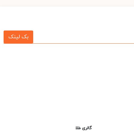
بک لینک
گالری طلا