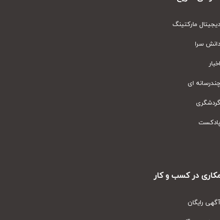
یتال مارکتینگ
نش سرا
ار
رسانه ای
دشگری
دکست
ری در کسب و کار
ی رایگان