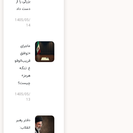
بزرگی را از
دست داد
1405/05/
14
ماجرای
«توافق
قریب‌الوقو
ع تنگه
هرمز»
چیست؟
1405/05/
13
دفتر رهبر
انقلاب: