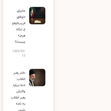
ماجرای
«توافق
قریب‌الوقو
ع تنگه
هرمز»
چیست؟
1405/05/
13
دفتر رهبر
انقلاب:
ادعا درباره
واکنش
رهبر انقلاب
به نامه
رئیس