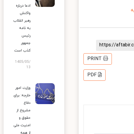
ادعا درباره
واکنش
رهبر انقلاب
به نامه
رئیس
جمهور
https://aftab
کذب است
PRINT
1405/05/
13
PDF
وزارت امور
خارجه: برای
دفاع
مشروع از
حقوق و
امنیت ملی
از همه