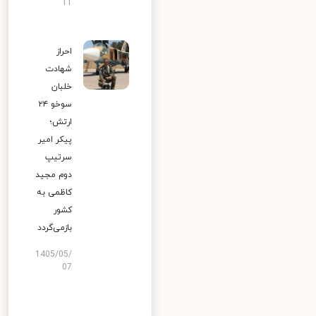
11
احراز
شهادت
خلبان
سوخو ۲۴
ارتش؛
پیکر امیر
سرتیپ
دوم مجید
کاظمی به
کشور
بازمی‌گردد
1405/05/
07