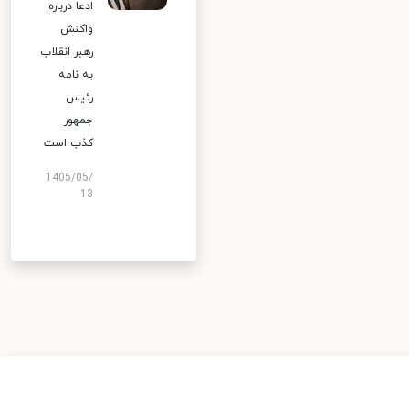
ادعا درباره
واکنش
رهبر انقلاب
به نامه
رئیس
جمهور
کذب است
1405/05/
13