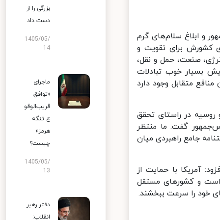
بزرگی را از
دست داد
 و ابلاغ سلام‌های گرم
1405/05/
 کشورش برای تقویت و
14
ژی، صنعت، حمل و نقل،
یش بسیار خوب تبادلات
ماجرای
افع متقابل وجود دارد
«توافق
قریب‌الوقو
وسیه در راستای تحقق
ع تنگه
جمهور گفت: ما منتظر
هرمز»
مه جامع راهبردی میان
چیست؟
1405/05/
د: آمریکا با حمایت از
13
است و کشورهای مستقل
ی خود را سرعت ببخشند.
دفتر رهبر
انقلاب: