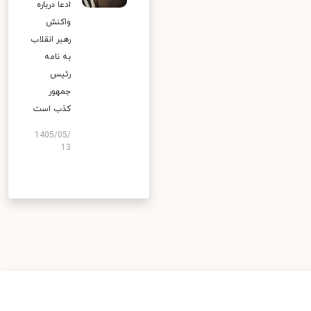
ادعا درباره
واکنش
رهبر انقلاب
به نامه
رئیس
جمهور
کذب است
1405/05/
13