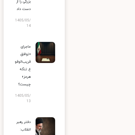
بزرگی را از
دست داد
1405/05/
14
ماجرای
«توافق
قریب‌الوقو
ع تنگه
هرمز»
چیست؟
1405/05/
13
دفتر رهبر
انقلاب: