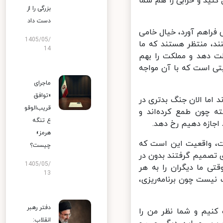
ید و خرابی را هم شما
بزرگی را از
دست داد
فراهم آورد، خیال خامی
1405/05/
د، منتظر هستند که ما
14
 دهد و مملکت را بهم
تی است که با آن مواجه
ماجرای
«توافق
اما الان جنگ بدتری در
قریب‌الوقو
 چون طمع کرده‌اند و
ع تنگه
اجازه دهیم رخ دهد.
هرمز»
، واقعیت این است که
چیست؟
تصمیم گرفتند بدون در
1405/05/
ی ما دیگران را به هر
13
یست چون برنامه‌ریزی،
دفتر رهبر
کنیم و شما نظر من را
انقلاب: