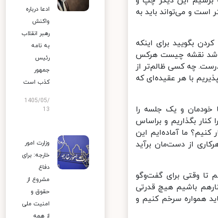
برسیم این دیگر چپ و
ادعا درباره
ت و می‌تواند باید به
واکنش
رهبر انقلاب
دن بگویید برای اینکه
به نامه
شد نقشه چیست هرکس
رئیس
ست. چه کسی ظالم‌تر از
جمهور
یم با هر عقیده‌ای که
کذب است
1405/05/
 خودمان و یک جلسه را
13
کنار بگذاریم و براساس
نیم؟ ما آماده‌ایم این
کاری از دست‌مان برآید
وزارت امور
خارجه: برای
دفاع
تا وقتی برای گفت‌وگو
مشروع از
ارهم باشیم هیچ قدرتی
حقوق و
ید همواره سرخم کنیم و
امنیت ملی
از همه