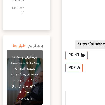
1405/05/
07
https://aftab
بروزترین
اخبار ها
PRINT
پزشکیان: پست‌ها
باید به افراد شایسته
PDF
سپرده شود، نه
هم‌جناحی‌ها / دولت
با شهادت رهبر،
پشتوانه بزرگی را از
دست داد
1405/05/14