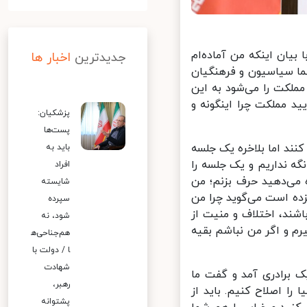
ان اینکه من آماده‌ام
جدیدترین
اخبار ها
ا سیاسیون و فرهنگیان
لکت را می‌شود به این
 مملکت چرا اینگونه و
پزشکیان:
پست‌ها
ند اما بلاخره یک جلسه
باید به
گه نداریم و یک جلسه را
افراد
می‌دهید حرف بزنم؛ من
شایسته
ه است می‌گوید چرا من
سپرده
د، اختلاف و منیت از
شود، نه
 و اگر من نباشم بقیه
هم‌جناحی‌ه
ا / دولت با
شهادت
برادری آمد و گفت ما
رهبر،
ا اصلاح کنیم. باید از
پشتوانه