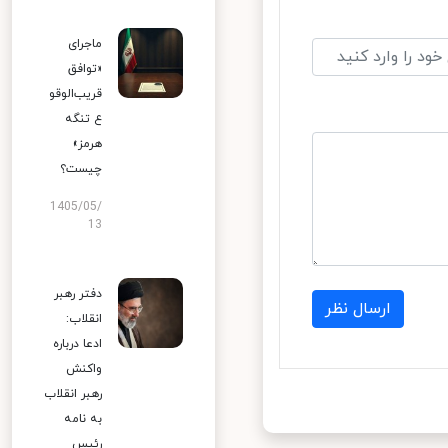
ماجرای
«توافق
قریب‌الوقو
ع تنگه
هرمز»
چیست؟
1405/05/
13
دفتر رهبر
ارسال نظر
انقلاب:
ادعا درباره
واکنش
رهبر انقلاب
به نامه
رئیس