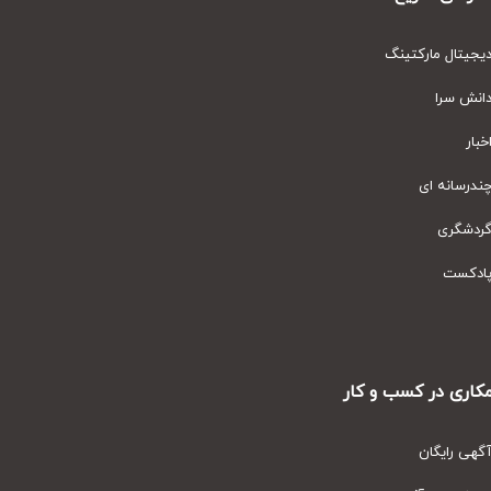
یتال مارکتینگ
نش سرا
ار
رسانه ای
دشگری
دکست
ری در کسب و کار
ی رایگان