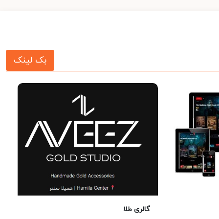
بک لینک
گالری طلا