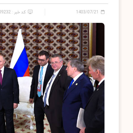
1403/07/21
کد خبر : 2409232