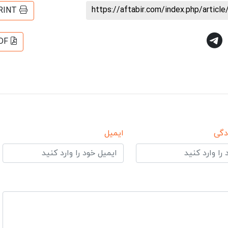
https://aftabir.com/index.php/artic
RINT
DF
دگی
ایمیل