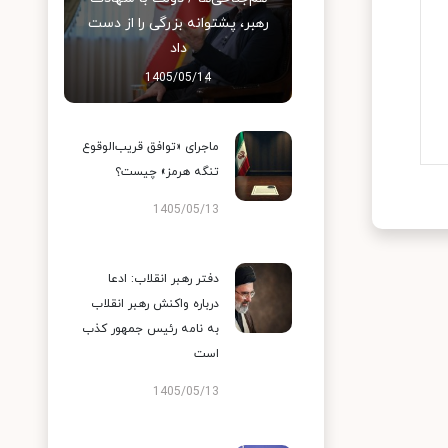
رهبر، پشتوانه بزرگی را از دست
داد
1405/05/14
ماجرای «توافق قریب‌الوقوع
تنگه هرمز» چیست؟
1405/05/13
دفتر رهبر انقلاب: ادعا
درباره واکنش رهبر انقلاب
به نامه رئیس جمهور کذب
است
1405/05/13