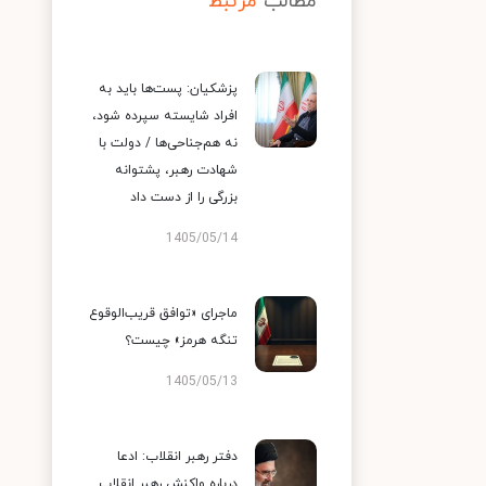
مطالب
مرتبط
پزشکیان: پست‌ها باید به
افراد شایسته سپرده شود،
نه هم‌جناحی‌ها / دولت با
شهادت رهبر، پشتوانه
بزرگی را از دست داد
1405/05/14
ماجرای «توافق قریب‌الوقوع
تنگه هرمز» چیست؟
1405/05/13
دفتر رهبر انقلاب: ادعا
درباره واکنش رهبر انقلاب