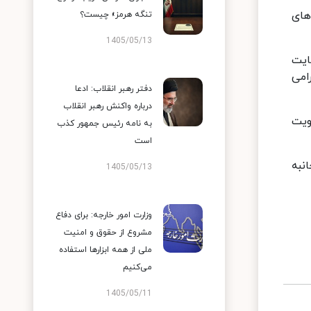
های
تنگه هرمز» چیست؟
1405/05/13
ایت
امی
دفتر رهبر انقلاب: ادعا
درباره واکنش رهبر انقلاب
ویت
به نامه رئیس جمهور کذب
است
نبه
1405/05/13
وزارت امور خارجه: برای دفاع
مشروع از حقوق و امنیت
ملی از همه ابزارها استفاده
می‌کنیم
1405/05/11