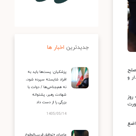
جدیدترین
اخبار ها
صلح
پزشکیان: پست‌ها باید به
ر و
افراد شایسته سپرده شود،
نه هم‌جناحی‌ها / دولت با
شهادت رهبر، پشتوانه
روز
بزرگی را از دست داد
ورت
1405/05/14
اضع
ماجرای «توافق قریب‌الوقوع