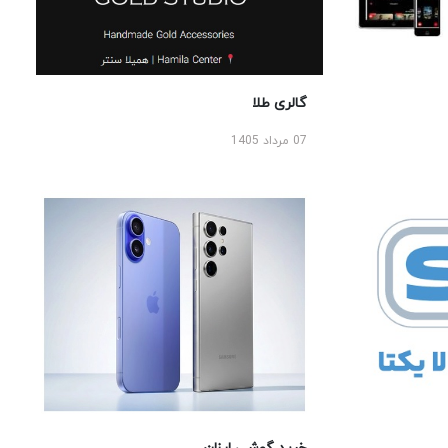
گالری طلا
07 مرداد 1405