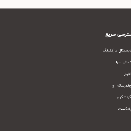
رسی سریع
یتال مارکتینگ
نش سرا
ار
رسانه ای
دشگری
دکست