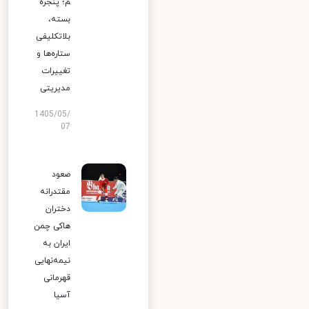
م؛ پنجره
بسته،
بلاتکلیفی
ستاره‌ها و
تغییرات
مدیریتی
1405/05/
07
صعود
مقتدرانه
دختران
هاکی چمن
ایران به
نیمه‌نهایی
قهرمانی
آسیا