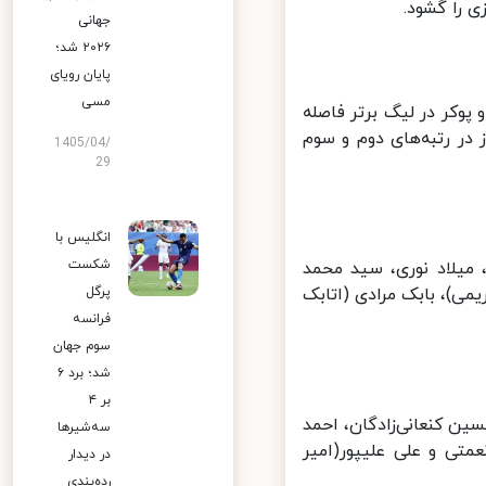
را گشود.
جهانی
۲۰۲۶ شد؛
پایان رویای
مسی
رمانی و پوکر در لیگ برتر فاصله
اهان و شهرخودرو با یک بازی کمتر و ۴۱ امتیاز در رتبه‌های دوم و سوم
1405/04/
29
انگلیس با
شکست
یلاد نوری، سید محمد
ی)، بابک مرادی (اتابک
پرگل
فرانسه
سوم جهان
شد؛ برد ۶
بر ۴
 کنعانی‌زادگان، احمد
سه‌شیرها
تی و علی علیپور(امیر
در دیدار
رده‌بندی