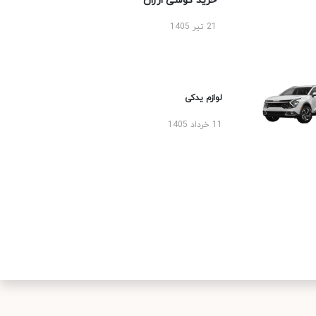
خرید گوشی ارزان
21 تیر 1405
لوازم یدکی
11 خرداد 1405