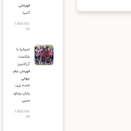
قهرمانی
آسیا
1405/05/
03
اسپانیا با
شکست
آرژانتین
قهرمان جام
جهانی
۲۰۲۶ شد؛
پایان رویای
مسی
1405/04/
29