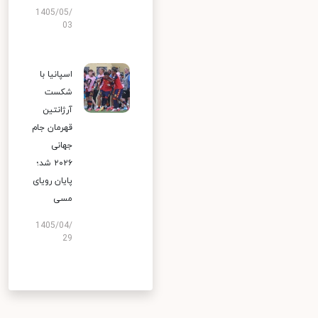
1405/05/
03
اسپانیا با
شکست
آرژانتین
قهرمان جام
جهانی
۲۰۲۶ شد؛
پایان رویای
مسی
1405/04/
29