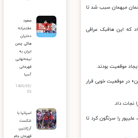
مان میهمان سبب شد تا
صعود
مقتدرانه
 داد که این هافبک عراقی
دختران
هاکی چمن
ایران به
نیمه‌نهایی
قهرمانی
آسیا
ن» در موقعیت خوبی قرار
1405/05/
03
نجات داد.
اسپانیا با
، علیپور را سرنگون کرد تا
شکست
آرژانتین
قهرمان جام