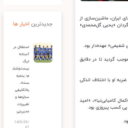
 ایران، ماشین‌سازی از
جدیدترین
اخبار ها
ردان «یحیی گل‌محمدی»
فیعی» عهده‌دار بود.
استقلال در
آستانه
جب گردید تا در دقایق
لیگ
بیست‌وشش
م؛ پنجره
 ضربه او با اختلاف اندکی
بسته،
بلاتکلیفی
ستاره‌ها و
 کامیابی‌نیا»، «امید
تغییرات
ی کسب پیروزی بود.
مدیریتی
1405/05/
07