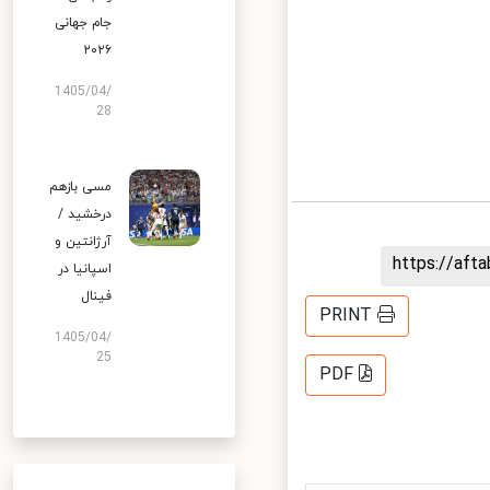
جام جهانی
۲۰۲۶
1405/04/
28
مسی بازهم
درخشید /
آرژانتین و
https://af
اسپانیا در
فینال
PRINT
1405/04/
25
PDF