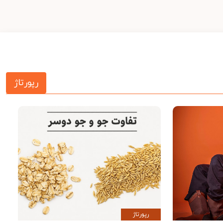
رپورتاژ
رپورتاژ