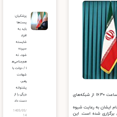
پزشکیان:
پست‌ها
باید به
افراد
شایسته
سپرده
شود، نه
هم‌جناحی‌ه
ا / دولت با
شهادت
رهبر،
پشتوانه
پایگاه اطلاع رسانی دفتر مقام معظم رهبری: سخنرانی نوروزی رهبر انقلاب ساعت ۱۶:۳۰ از شبکه‌های
بزرگی را از
دست داد
م ایشان به رعایت شیوه
1405/05/
رگزاری شده است. این
14