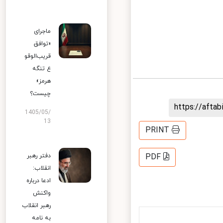
ماجرای
«توافق
قریب‌الوقو
ع تنگه
هرمز»
چیست؟
https://aft
1405/05/
13
PRINT
دفتر رهبر
PDF
انقلاب:
ادعا درباره
واکنش
رهبر انقلاب
به نامه