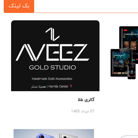
بک لینک
گالری طلا
07 مرداد 1405