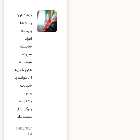
پزشکیان:
پست‌ها
باید به
افراد
شایسته
سپرده
شود، نه
هم‌جناحی‌ه
ا / دولت با
شهادت
رهبر،
پشتوانه
بزرگی را از
دست داد
1405/05/
14