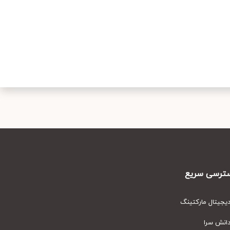
رسی سریع
یتال مارکتینگ
نش سرا