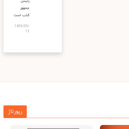
رئیس
جمهور
کذب است
1405/05/
13
رپورتاژ