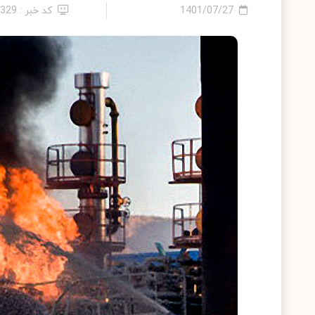
1401/07/27
کد خبر : 7329