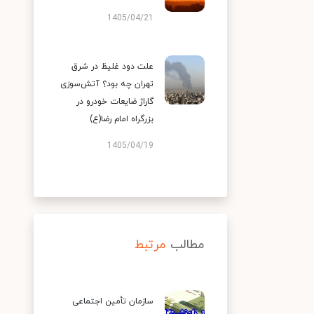
1405/04/21
علت دود غلیظ در شرق
تهران چه بود؟ آتش‌سوزی
گاراژ ضایعات خودرو در
بزرگراه امام رضا(ع)
1405/04/19
مطالب
مرتبط
سازمان تأمین اجتماعی