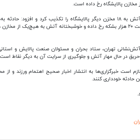
 مخازن پالایشگاه رخ داده است.
وی همچنین انتشار برخی شایعات مبنی بر سرایت آتش به ۱۸ مخزن دیگر پالایشگاه را تکذیب کرد و افزود: حادثه 
نشتی در یکی از مخازن «کلدپلکس» پالایشگاه با ظرفیت ۲۰ هزار بشکه رخ داده و خوشبختانه آتش به هیچ‌یک از مخا
تش‌نشانی تهران، ستاد بحران و مسئولان صنعت پالایش و استانی
حریق در حال مهار آتش و جلوگیری از سرایت آن به دیگر نقاط است.
م است خبرگزاری‌ها به انتشار اخبار صحیح اهتمام ورزند و از مخا
ن حادثه خودداری کنند.
.
ان