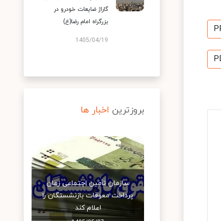
گاراژ ضایعات خودرو در
بزرگراه امام رضا(ع)
P
1405/04/19
P
بروزترین
اخبار ها
سازمان تأمین اجتماعی زمان
پرداخت معوقات بازنشستگان را
اعلام کند