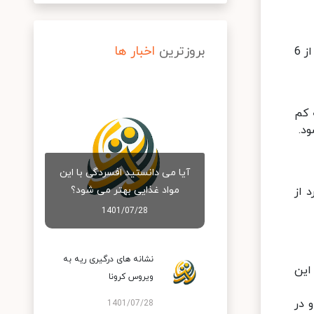
بروزترین
اخبار ها
خود را بررسی کنند. احتمالا خیلی از آن ها شب ها کمتر از 6
یجه کم
آیا می دانستید افسردگی با این
مواد غذایی بهتر می شود؟
 از
1401/07/28
نشانه های درگیری ریه به
این
ویروس کرونا
 در
1401/07/28