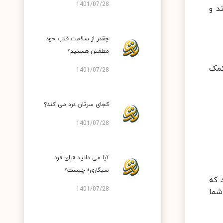
1401/07/28
د و
چقدر از سلامت قلب خود
مطمئن هستید؟
کمک
1401/07/28
کجای سرتان درد می کند؟
1401/07/28
آیا می دانید «پای فرد
سیگاری» چیست؟
1401/07/28
شما