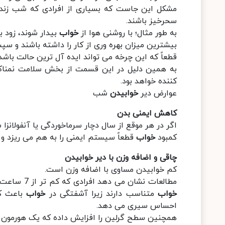
مشکل این جاست که بسیاری از افرادی که شب زنده 
سحرخیز باشند.
به طور مثال؛ با روشنی هوا از
خواب
بیدار شوند، زود به
بیشترین میزان بهره وری از کار را داشته باشند و سپس به خانه بر
قطعاً که این چرخه می تواند ایده آل ترین حالت باشد.
به همین دلیل در این قسمت از بخش سلامت نمناک
کننده خواهد بود.
عوارض دیر
خوابیدن
شب
کاهش ایمنی بدن
اگر در هر موقع از سال دچار سرماخوردگی یا آنفولانزا 
کمبود
خواب
قطعاً سیستم ایمنی را به هم می ریزد و ع
چاقی و اضافه وزن با دیر خوابیدن
کم خوابیدن مساوی با اضافه وزن است.
مطالعات نشان می دهد افرادی که کم تر از 7 ساعت در طول شب می خوابند، اضافه وزن بیشتری نسبت به افرادی دارند که
خواب
متناسب دارند زیرا آشفتگی در
خواب
باعث ک
احساس سیری می دهد.
همچنین سطح گرلین را افزایش داده که یک هورمون