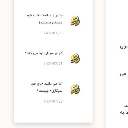
چقدر از سلامت قلب خود
مطمئن هستید؟
1401/07/28
رای
کجای سرتان درد می کند؟
1401/07/28
 می
آیا می دانید «پای فرد
سیگاری» چیست؟
1401/07/28
د.
 به