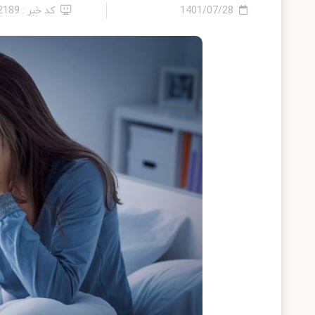
1401/07/28
کد خبر : 22189