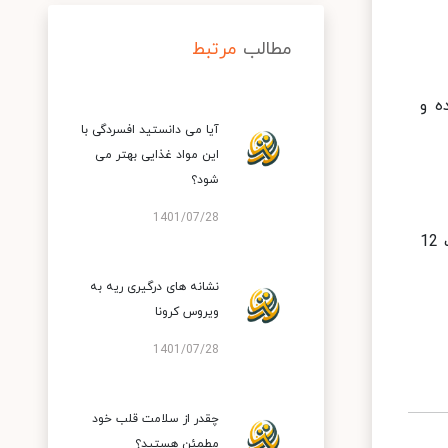
مطالب
مرتبط
ه و
آیا می دانستید افسردگی با
این مواد غذایی بهتر می
شود؟
1401/07/28
بنابراین با همه چیزهایی که گفتیم، همیشه عادت داشته باشید تا شب ها قبل از ساعت 12 بخوابید زیرا بعد از ساعت 12
نشانه های درگیری ریه به
ویروس کرونا
1401/07/28
چقدر از سلامت قلب خود
مطمئن هستید؟