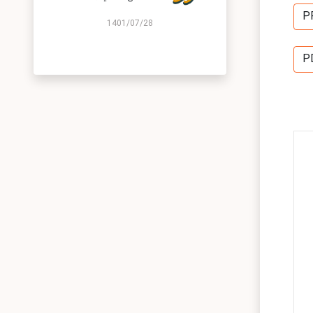
P
1401/07/28
P