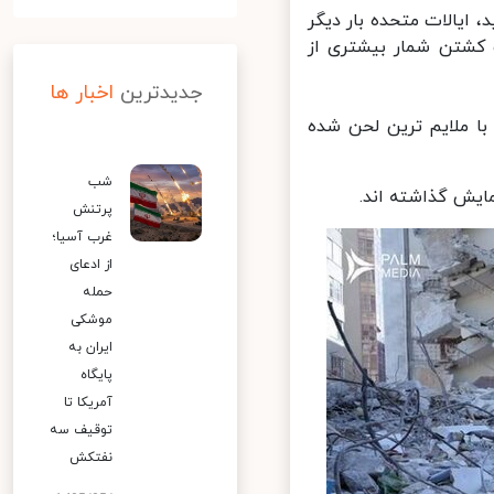
ایالات متحده بار دیگر
ائیل با هدف کشتن شمار بیشتری از
جدیدترین
اخبار ها
ا ملایم ترین لحن شده
شب
یش گذاشته اند.
پرتنش
غرب آسیا؛
از ادعای
حمله
موشکی
ایران به
پایگاه
آمریکا تا
توقیف سه
نفتکش