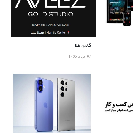
گالری طلا
07 مرداد 1405