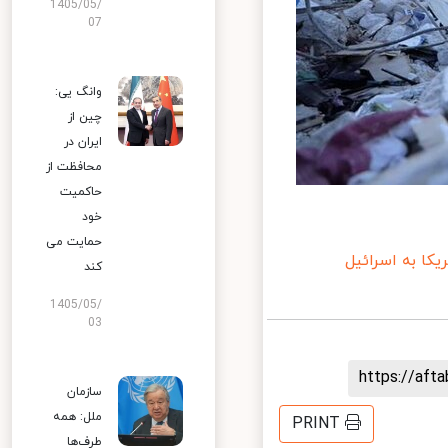
1405/05/
07
وانگ یی:
چین از
ایران در
محافظت از
حاکمیت
خود
حمایت می
ا به اسرائیل
کند
1405/05/
03
https://af
سازمان
ملل: همه
PRINT
طرف‌ها