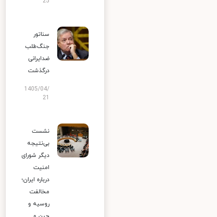
25
سناتور
جنگ‌طلب
ضدایرانی
درگذشت
1405/04/
21
نشست
بی‌نتیجه
دیگر شورای
امنیت
درباره ایران؛
مخالفت
روسیه و
چین و