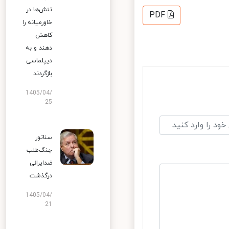
تنش‌ها در
PDF
خاورمیانه را
کاهش
دهند و به
دیپلماسی
بازگردند
1405/04/
25
سناتور
جنگ‌طلب
ضدایرانی
درگذشت
1405/04/
21