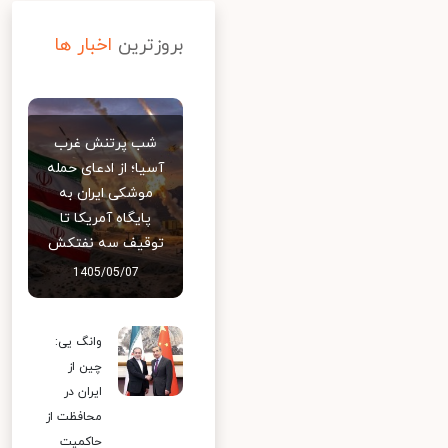
بروزترین
اخبار ها
شب پرتنش غرب
آسیا؛ از ادعای حمله
موشکی ایران به
پایگاه آمریکا تا
توقیف سه نفتکش
1405/05/07
وانگ یی:
چین از
ایران در
محافظت از
حاکمیت