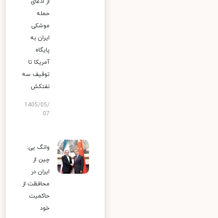
از ادعای
حمله
موشکی
ایران به
پایگاه
آمریکا تا
توقیف سه
نفتکش
1405/05/
07
وانگ یی:
چین از
ایران در
محافظت از
حاکمیت
خود