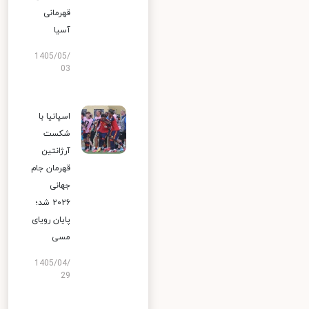
قهرمانی
آسیا
1405/05/
03
اسپانیا با
شکست
آرژانتین
قهرمان جام
جهانی
۲۰۲۶ شد؛
پایان رویای
مسی
1405/04/
29