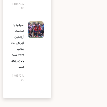
1405/05/
03
اسپانیا با
شکست
آرژانتین
قهرمان جام
جهانی
۲۰۲۶ شد؛
پایان رویای
مسی
1405/04/
29