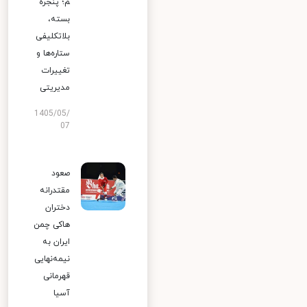
م؛ پنجره
بسته،
بلاتکلیفی
ستاره‌ها و
تغییرات
مدیریتی
1405/05/
07
صعود
مقتدرانه
دختران
هاکی چمن
ایران به
نیمه‌نهایی
قهرمانی
آسیا