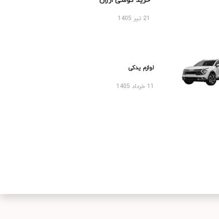
خرید گوشی ارزان
21 تیر 1405
لوازم یدکی
11 خرداد 1405