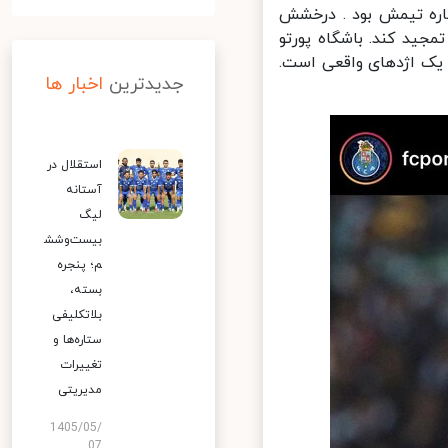
ره تیمش بود . درخشش
ید کند. باشگاه پورتو
ک اژدهای واقعی است.
جدیدترین
اخبار ها
استقلال در
آستانه
لیگ
بیست‌وشش
م؛ پنجره
بسته،
بلاتکلیفی
ستاره‌ها و
تغییرات
مدیریتی
1405/05/
07