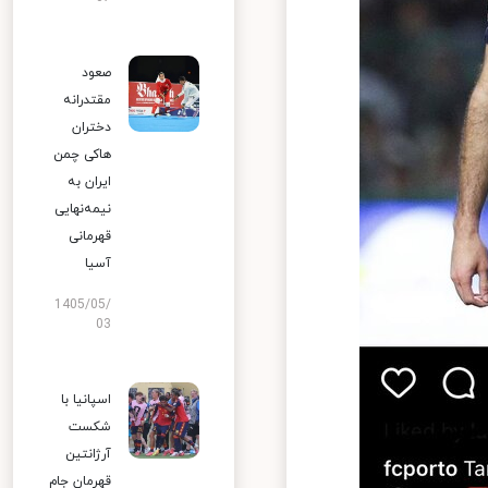
صعود
مقتدرانه
دختران
هاکی چمن
ایران به
نیمه‌نهایی
قهرمانی
آسیا
1405/05/
03
اسپانیا با
شکست
آرژانتین
قهرمان جام