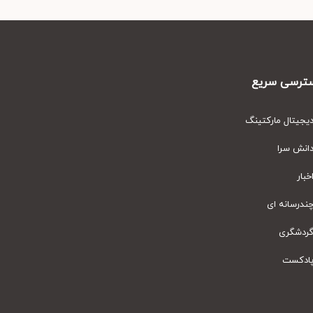
رسی سریع
یتال مارکتینگ
نش سرا
ار
رسانه ای
دشگری
دکست