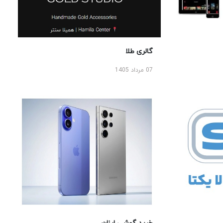
گالری طلا
07 مرداد 1405