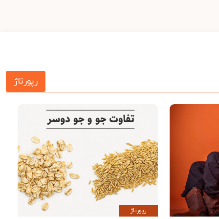
رپورتاژ
رپورتاژ