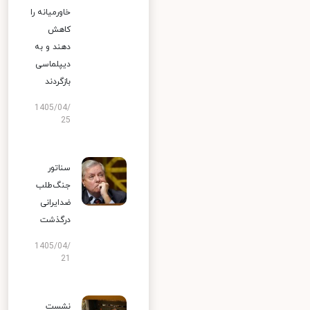
خاورمیانه را
کاهش
دهند و به
دیپلماسی
بازگردند
1405/04/
25
سناتور
جنگ‌طلب
ضدایرانی
درگذشت
1405/04/
21
نشست