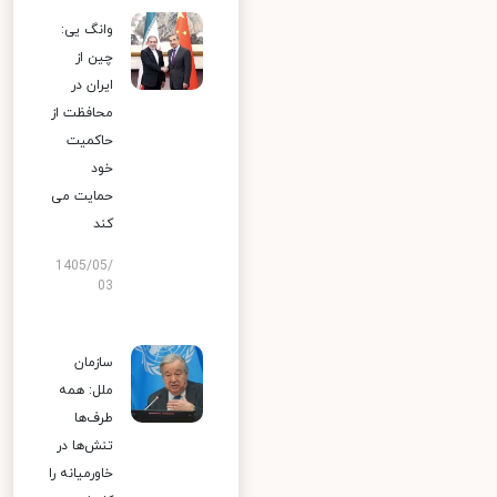
وانگ یی:
چین از
ایران در
محافظت از
حاکمیت
خود
حمایت می
کند
1405/05/
03
سازمان
ملل: همه
طرف‌ها
تنش‌ها در
خاورمیانه را