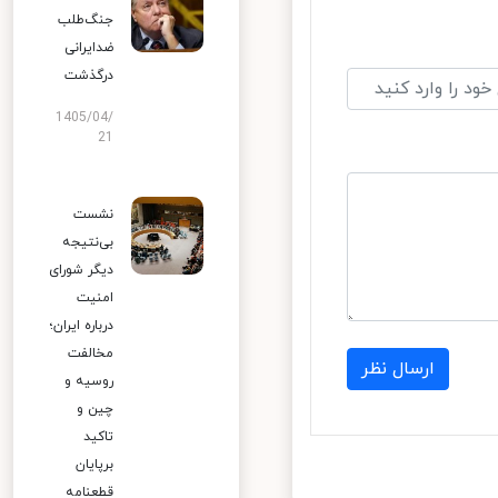
جنگ‌طلب
ضدایرانی
درگذشت
1405/04/
21
نشست
بی‌نتیجه
دیگر شورای
امنیت
درباره ایران؛
مخالفت
ارسال نظر
روسیه و
چین و
تاکید
برپایان
قطعنامه