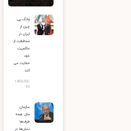
وانگ یی:
چین از
ایران در
محافظت از
حاکمیت
خود
حمایت می
کند
1405/05/
03
سازمان
ملل: همه
طرف‌ها
تنش‌ها در