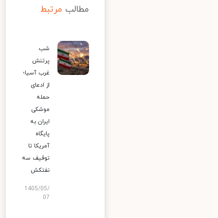
مطالب
مرتبط
شب
پرتنش
غرب آسیا؛
از ادعای
حمله
موشکی
ایران به
پایگاه
آمریکا تا
توقیف سه
نفتکش
1405/05/
07