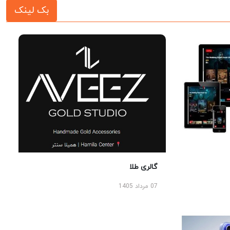
بک لینک
گالری طلا
07 مرداد 1405