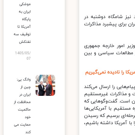
موشکی
ایران به
یز شامگاه دوشنبه در
پایگاه
 برای پیشبرد مذاکرات
آمریکا تا
توقیف سه
نفتکش
ر امور خارجه جمهوری
مطالعات سیاسی و بین
1405/05/
07
کا را نادیده نمی‌گیریم
وانگ یی:
‌هایی را ارسال می‌کند
چین از
ذاکره مستقیم با ایران است. مذاکرات ما با ۱+۴ است و مذاکرات غیرمستقیم
ایران در
ام در وین است. گفت‌وگوهایی که
محافظت از
مستقیم با آمریکایی‌ها
حاکمیت
له‌ای برسیم که رسیدن
خود
ا آمریکا داشته باشیم،
حمایت می
کند