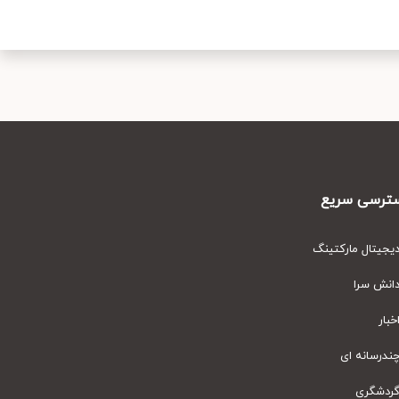
رسی سریع
یتال مارکتینگ
نش سرا
ار
رسانه ای
دشگری