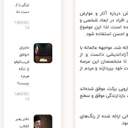
بزرگی را از
دست داد
رباره آثار و عوارض
افراد در ابعاد شخصی و
1405/05/
ه است، لذا این موضوع
14
و احسن استفاده شود.
شد، مواجهه عالمانه با
ماجرای
داندیشی دانست و از
«توافق
تا متخصصان این عرصه
قریب‌الوقو
ود بپردازند و مردم از
ع تنگه
هرمز»
چیست؟
یی برکت موفق شده‌اند
1405/05/
بازدارندگی موفق و سطح
13
ارائه شده از رنگ‌های
دفتر رهبر
.
انقلاب: