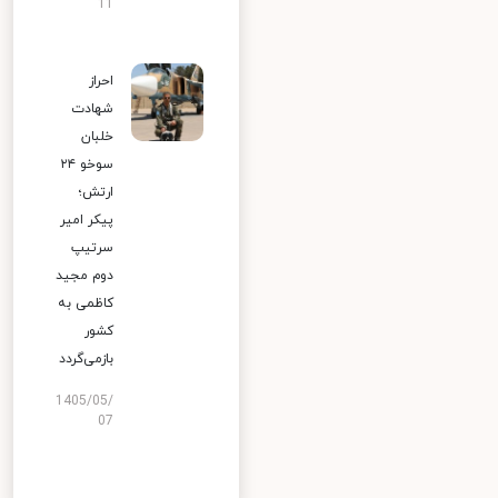
11
احراز
شهادت
خلبان
سوخو ۲۴
ارتش؛
پیکر امیر
سرتیپ
دوم مجید
کاظمی به
کشور
بازمی‌گردد
1405/05/
07