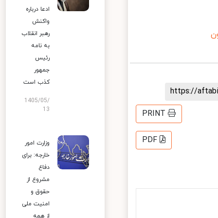
ادعا درباره
واکنش
رهبر انقلاب
به نامه
رئیس
جمهور
کذب است
https://aft
1405/05/
13
PRINT
PDF
وزارت امور
خارجه: برای
دفاع
مشروع از
حقوق و
امنیت ملی
از همه