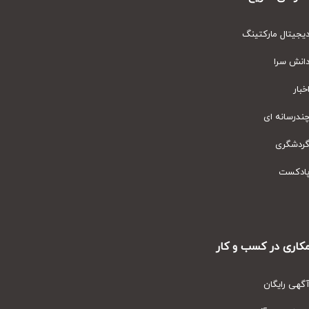
یتال مارکتینگ
نش سرا
ار
رسانه ای
دشگری
دکست
ری در کسب و کار
ی رایگان