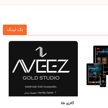
بک لینک
گالری طلا