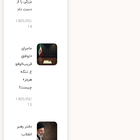
بزرگی را از
دست داد
1405/05/
14
ماجرای
«توافق
قریب‌الوقو
ع تنگه
هرمز»
چیست؟
1405/05/
13
دفتر رهبر
انقلاب: