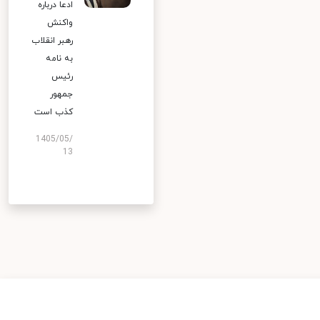
ادعا درباره
واکنش
رهبر انقلاب
به نامه
رئیس
جمهور
کذب است
1405/05/
13