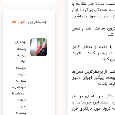
ت ستاد ملی مقابله با
 همه‌گیری کرونا ابراز
 اجرای اصول بهداشتی
جدیدترین
اخبار ها
ون ساخته شد واکسن
د
پزشکیان:
 دقت و به‌طور کامل
پست‌ها
 پرهیز کنند و افزود:
باید به
 کنند.
افراد
شایسته
ت: از پرخطرترین محل‌ها
سپرده
ه، پیگیر اجرای دقیق
شود، نه
هم‌جناحی‌ه
ا / دولت با
دگی جریمه‌های در نظر
شهادت
 است این جریمه‌ها با
رهبر،
ونا مورد بازنگری قرار
پشتوانه