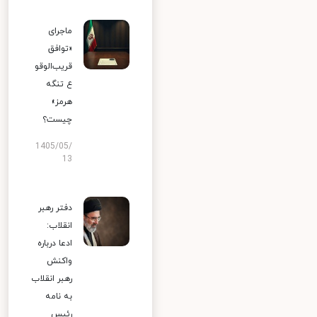
ماجرای
«توافق
قریب‌الوقو
ع تنگه
هرمز»
چیست؟
1405/05/
13
دفتر رهبر
انقلاب:
ادعا درباره
واکنش
رهبر انقلاب
به نامه
رئیس