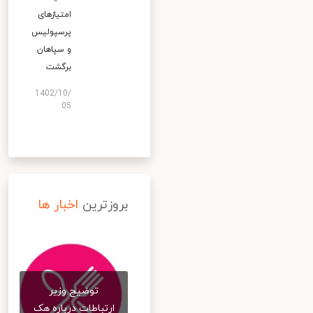
امتیازهای
پرسپولیس
و سپاهان
برگشت
1402/10/
05
بروزترین
اخبار ها
توضیح وزیر
ارتباطات درباره هک