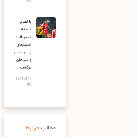
05
با اعلام
کمیته
استیناف؛
امتیازهای
پرسپولیس
و سپاهان
برگشت
1402/10/
05
مطالب
مرتبط