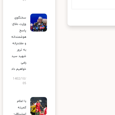
09
سخنگوی
وزارت دفاع:
پاسخ
هوشمندانه
و مقتدرانه
به ترور
شهید سید
رضی
خواهیم داد
1402/10/
05
با اعلام
کمیته
استیناف؛