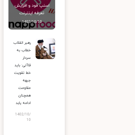
اسنپ‌ فود و افزایش
تعرفه اینترنت
1402/10/10
رهبر انقلاب
خطاب به
سردار
قاآنی: باید
خط تقویت
جبهه
مقاومت
همچنان
ادامه یابد
1402/10/
10