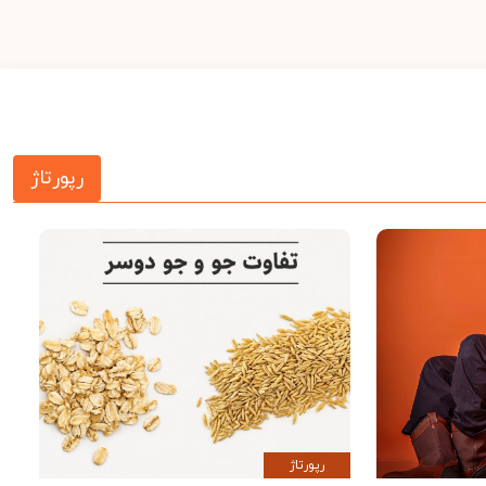
رپورتاژ
رپورتاژ