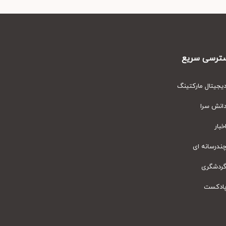
رسی سریع
یتال مارکتینگ
نش سرا
ار
رسانه ای
دشگری
دکست