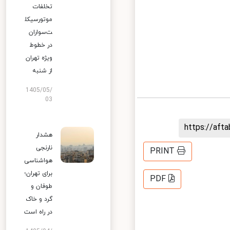
تخلفات
موتورسیکل
ت‌سواران
در خطوط
ویژه تهران
از شنبه
1405/05/
03
https://af
هشدار
نارنجی
PRINT
هواشناسی
برای تهران؛
PDF
طوفان و
گرد و خاک
در راه است