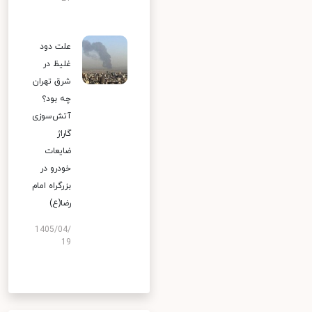
علت دود
غلیظ در
شرق تهران
چه بود؟
آتش‌سوزی
گاراژ
ضایعات
خودرو در
بزرگراه امام
رضا(ع)
1405/04/
19