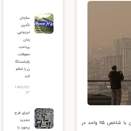
سازمان
تأمین
اجتماعی
زمان
پرداخت
معوقات
بازنشستگا
ن را اعلام
کند
1405/05/
07
اجرای طرح
تشدید
براساس اعلام مرکز کنترل کیفیت هوا، در ۲۴ ساعت گذشته هوای تهران با شاخص ۱۱۵ واحد در
برخورد با