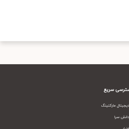
رسی سریع
یتال مارکتینگ
نش سرا
ار