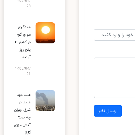
1405/04/
28
ماندگاری
هوای گرم
در کشور تا
پنج روز
آینده
1405/04/
21
علت دود
غلیظ در
شرق تهران
ارسال نظر
چه بود؟
آتش‌سوزی
گاراژ