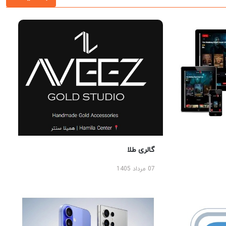
گالری طلا
07 مرداد 1405