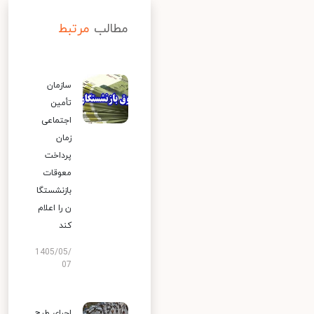
مطالب
مرتبط
سازمان
تأمین
اجتماعی
زمان
پرداخت
معوقات
بازنشستگا
ن را اعلام
کند
1405/05/
07
اجرای طرح