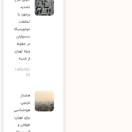
تشدید
برخورد با
تخلفات
موتورسیکل
ت‌سواران
در خطوط
ویژه تهران
از شنبه
1405/05/
03
هشدار
نارنجی
هواشناسی
برای تهران؛
طوفان و