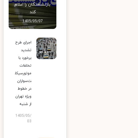
بازنشستگان را اعلام
کند
1405/05/07
اجرای طرح
تشدید
برخورد با
تخلفات
موتورسیکل
ت‌سواران
در خطوط
ویژه تهران
از شنبه
1405/05/
03