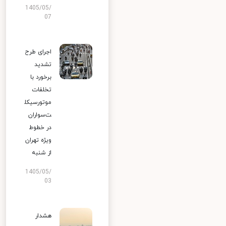
1405/05/
07
اجرای طرح
تشدید
برخورد با
تخلفات
موتورسیکل
ت‌سواران
در خطوط
ویژه تهران
از شنبه
1405/05/
03
هشدار