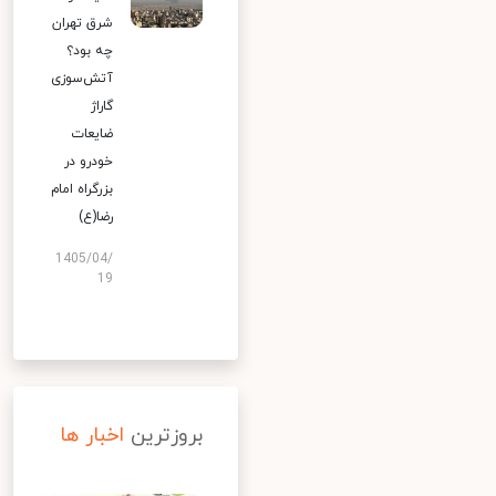
شرق تهران
چه بود؟
آتش‌سوزی
گاراژ
ضایعات
خودرو در
بزرگراه امام
رضا(ع)
1405/04/
19
بروزترین
اخبار ها