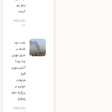
پنج روز
آینده
1405/04/
21
علت دود
غلیظ در
شرق تهران
چه بود؟
آتش‌سوزی
گاراژ
ضایعات
خودرو در
بزرگراه امام
رضا(ع)
1405/04/