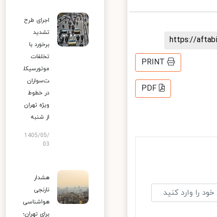
اجرای طرح
تشدید
https://aft
برخورد با
تخلفات
PRINT
موتورسیکل
ت‌سواران
PDF
در خطوط
ویژه تهران
از شنبه
1405/05/
03
هشدار
نارنجی
هواشناسی
برای تهران؛