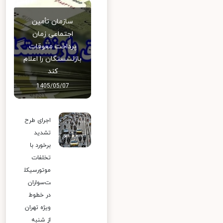
سازمان تأمین
اجتماعی زمان
پرداخت معوقات
بازنشستگان را اعلام
کند
1405/05/07
اجرای طرح
تشدید
برخورد با
تخلفات
موتورسیکل
ت‌سواران
در خطوط
ویژه تهران
از شنبه