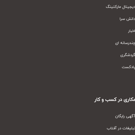
یتال مارکتینگ
نش سرا
ار
رسانه ای
دشگری
دکست
ری در کسب و کار
ی رایگان
یغات در آفتاب