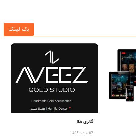
بک لینک
گالری طلا
07 مرداد 1405