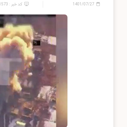
1401/07/27
کد خبر : 11573