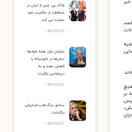
 شخص و نهاد روس خبر
وانگ یی: چین از ایران در
محافظت از حاکمیت خود
حمایت می کند
قصد
لات
1405/05/03
لیه
ایی
سازمان ملل: همه طرف‌ها
تنش‌ها در خاورمیانه را
کاهش دهند و به
ند.
دیپلماسی بازگردند
1405/04/25
ش هیچ
 بر
سپس
سناتور جنگ‌طلب ضدایرانی
 انگلیسش،
درگذشت
ران
1405/04/21