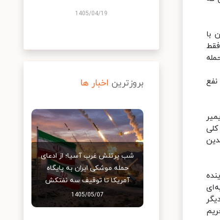
1405/04/19
 با
فقط
مله
نفع
بروزترین
اخبار ها
میر
کلی
ین‌
شب پرتنش غرب آسیا؛ از ادعای
حمله موشکی ایران به پایگاه
ال مجدد تحریم‌ها علیه مجتمع نظامی-صنعتی روسیه و ۱۱ نماینده
آمریکا تا توقیف سه نفتکش
ه‌ای
1405/05/07
یگر
د تحریم