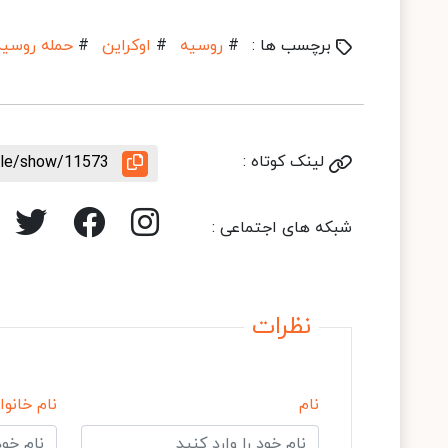
برچسب ها :
#
روسیه
#
اوکراین
#
حمله روسیه 
لینک کوتاه :
icle/show/11573
شبکه های اجتماعی :
نظرات
نام
نام خانوا