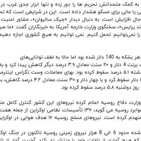
ه کمک متحدانش تحریم ها را دور زده و تنها ابزار جدی غرب در 
ی یا مالی برای مسکو هشدار داده است. این در شرایطی است که تح
ال افزایش است. به دنبال دیدار «جیک سالیوان»، مشاور امنیت 
د پرایس»، سخنگوی وزارت خارجه آمریکا به خبرنگاران گفت: «ما صرا
را نمی‌توانیم تحمل کنیم. نمی توانیم به هیچ کشوری اجازه دهیم
دلار و ۷۰ سنت در هر بشکه رسید. نفت برنت روز گذشته ۵.۱ درصد سقوط کرده بود. بهای معاملات وست تگزاس ای
زارت دفاع روسیه اعلام کرده نیروهای این کشور کنترل کامل من
خرسون در جنوب اوکراین را به دست گرفتند. بخش هوابرد روسیه می گوید، ۱۳۶ تأسیسات نظامی اوکراین از جم
فرماندهی، مراکز ارتباطی و چهار سامانه پدافندی را منهدم کرده است. نیروهای مسلح روسیه ۱۶ هدف هوا
خبر دیگر آن‌که شبکه آمریکایی «سی.اِن.اِن» مدعی شده حدود 6 الی 8 هزار نیروی زمینی روسیه تاکنون در جنگ
هیچ آماری از تلفات خود را منتشر نمی‌کند. آخرین آمار از تل