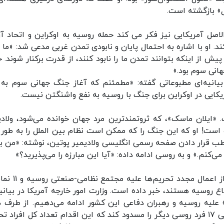
ل» بازگشته است.
صل آمریکایی نیز فکر می کند حمله روسیه به اوکراین و اتحاد آن
 او با اشاره به احتمال پایان و نابودی تمدن غربی مدعی شد: «‌ما 
 از اینکه بتوانند تمدن ما را نابود کنند، از قدرت برکنار شوند. ح
انیه‌ای مطبوعاتی گفته: «مطمئنم که آغاز جنگ جهانی سوم به 
یکایی در اوکراین برای جنگ با روسیه به نفع واشنگتن نیست.
«ایلان ماسک»، که ثروتمندترین مرد جهان خوانده می‌شود، ولادی
ده است! او که این جنگ را که ممکن است نظام بین الملل را به طور 
اطب قرار دادن صفحه رسمی انگلیسی ولادیمیر پوتین، نوشته: «من بد
ی‌کنم.» و به روسی ادامه داده: «آیا این مبارزه را می‌پذیرید؟»
در ادامه تحریم‌ها علیه روسیه، وزارت خارجه آمریکا از اعم
لق به وزارت دفاع روسیه هستند، خبر داده است. وزارت امور خارجه آمریکا در بیانی
 علیه روسیه و رهبران دفاعی این کشور ادامه می‌دهیم. از طرف د
وزارت دارایی ژاپن نیز اعلام کرده تصمیم دارد تا دارایی ۱۷ فرد روسی دیگر را مسدود کند که این اقدام تعداد کل افرا