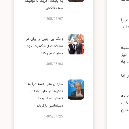
به پایگاه آمریکا تا توقیف
سه نفتکش
1405/05/07
 را
رد.
وانگ یی: چین از ایران در
محافظت از حاکمیت خود
سیه
حمایت می کند
نیز
 به
1405/05/03
اتا
سازمان ملل: همه طرف‌ها
تنش‌ها در خاورمیانه را
 به
کاهش دهند و به
جذب
دیپلماسی بازگردند
دان
1405/04/25