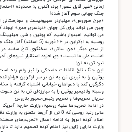
زمانی «غیر قابل تصور» بود، اکنون به محدوده «احتما
جنگ جهانی سوم آغاز شده!
«جرج سوروس»، میلیاردر صهیونیست و مجارستانی الا
چین می تواند برای کل جهان «دردسری جدی» ایجاد کند.
می توانیم امیدوار باشیم که پوتین و شی جینپینگ پیش
روسیه به اوکراین در ۲۴ فوریه (5 اسفند) آغاز جنگ جهانی سوم بود.»
از سوی دیگر «جن ساکی»، سخنگوی کاخ سفید در بی
امنیت ملی ما نیست.» وی افزود استقرار نیروهای آمر
نبرد تن به تن!
این جنگ تلخ اتفاقات مضحکی را نیز رقم زده است. 
پوتین را به نبردی تن‌ به تن بر سر اوکراین فراخوان
دگرگون کند با دعواهای خیابانی اشتباه گرفته با مخ
وسیله ولادیمیر پوتین را به مبارزه‌ای تن به تن دعوت م
سریال تحریم‌ها و تحریم رئیس‌جمهور بلاروس
عالی رتبه روسی که 8 تن از آن‌ها متع
اعلام کرده امروز به ادامه اعمال «تحریم‌های سخت»