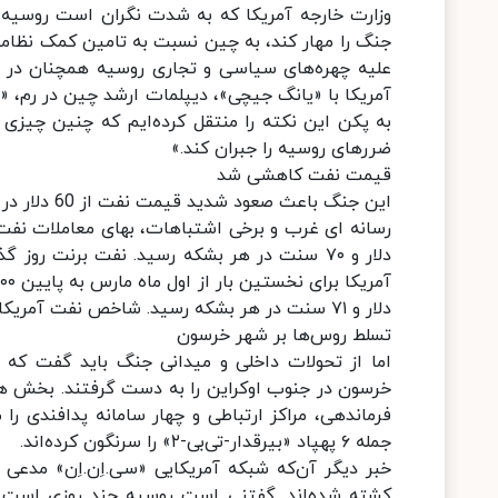
وزارت خارجه آمریکا که به شدت نگران است روسیه ب
جنگ را مهار کند، به چین نسبت به تامین کمک نظام
علیه چهره‌های سیاسی و تجاری روسیه همچنان در ح
آمریکا با «یانگ جیچی»، دیپلمات ارشد چین در رم، «ن
به پکن این نکته را منتقل کرده‌ایم که چنین چیزی 
ضررهای روسیه را جبران کند.»
قیمت نفت کاهشی شد
این جنگ باعث صعود شدید قیمت نفت از 60 دلار در هر بشکه به 140 دلار شده بود اما حالا به لطف توانایی‌های
دلار و ۷۱ سنت در هر بشکه رسید. شاخص نفت آمریکا روز دوشنبه ۵.۸ درصد سقوط کرده بود.
تسلط روس‌ها بر شهر خرسون
اما از تحولات داخلی و میدانی جنگ باید گفت که و
جمله ۶ پهپاد «بیرقدار-تی‌بی-۲» را سرنگون کرده‌اند.
کشته شده‌اند. گفتنی است روسیه چند روزی است که 