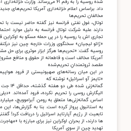
داد. براساس اعلام خزانه‌داری آمریکا تحریم‌های جدی
مخالفان تحریم‌ها
توتال، غول نفتی فرانسه نیز گفته حاضر نیست با ت
دارند علیه شرکت توتال فرانسه به دلیل موارد احتم
تجاری اش با روسیه را در پی حمله مسکو به اوکراین ق
«ژائو لیجیان» سخنگوی وزرات خارجه چین نیز درکنفر
روسیه گفت: «تحریم‌ها هرگز ابزار موثری برای حل مش
آمریکا مخالف است و قاطعانه از حقوق و منافع مشروع
مقصد ثروتمندانِ تحریم‌شده
در این میان رسانه‌های صهیونیستی از فرود هواپیم
«تایمز آو اسرائیل» نوشته که
گمانه‌زن
الیگارش روسی را تحریم نکرده، فرود آمده‌اند. «
اساس گمانه‌زنی‌ها متعلق به رومن آبراموویچ، میل
تابعیت از رژیم آپارتایدِ اسرائیل را دریافت کرد! 
ها دارند، از بحران اوکراین نیز برای مبارزه با «مه
تهدید چین از سوی آمریکا