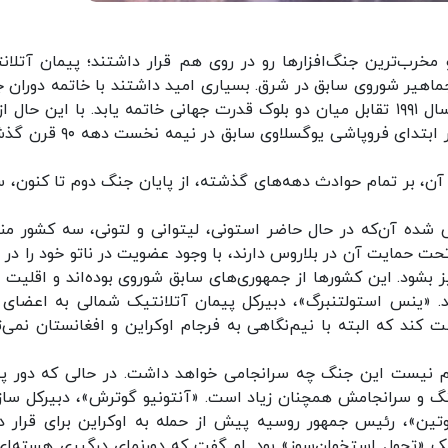
مخرب‌ترین جنگ‌افزارها رو در روی هم قرار داشتند؛ پیمان آتلان
جماهیر شوروی سابق در شرق. بسیاری امید داشتند با خاتمه دوران 
سرد در اواخر دهه ۹۰ میلادی و فروپاشی شوروی در سال ۱۹۹۱ تقابل میان دو بلوک قدرت جهانی خاتمه یابد. با این حا
زمان تاکنون اروپا باز هم شاهد جنگ بوده؛ از جمله در ابتدای فروپاشی یوگسلاوی س
ن، بر تمام حوادث دهه‌های گذشته، از پایان جنگ دوم تا کنون، س
ش شده آن‌که در حال حاضر استونی، لیتوانی و لتونی، سه کشور من
حت حمایت آن در بلاروس دارند، با وجود عضویت در ناتو خود را در 
ز بشود. این کشورها از جمهوری‌های سابق شوروی بوده‌اند و اقلیت ق
ند. «ینس استولتنبرگ»، دبیرکل پیمان آتلانتیک شمالی به اعضای 
ت کند که البته با نیم‌نگاهی به فرجام اوکراین و افغانستان نمی‌ت
وم نیست این جنگ چه سرانجامی خواهد داشت. در حالی که دور پ
نسبت به ادامه این جنگ و سرانجامش همچنان زیاد است. «آنتونیو گوترش»، دبیرکل سا
وتین»، رئیس جمهور روسیه پیش از حمله به اوکراین برای قرار د
 «تحول استخوان‌سوز» بود. او گفت که دورنمای درگیری هسته‌ای