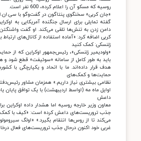
روسیه که مسکو آن را اعلام کرده، 600 نفر است.
«جان کربی» سخنگوی پنتاگون در گفت‌وگو با سی.ان.ا
گفته تمایلی برای ارسال جنگنده آمریکایی به اوکراین
دامن زدن به تنش‌ها تلقی می‌کند. او گفت واشنگتن از
کربی اضافه کرد: «آماده استفاده از کانال‌های ارتبا
زلنسکی: کمک کنید
«ولودیمیر زلنسکی»، رئیس‌جمهور اوکراین که از حم
باید به طور کامل از سامانه «سوئیفت» قطع شود و هرگ
هدف قرار داده‌اند. ما با اتحاد و یکپارچگی با کشو
حمایت‌ها و کمک‌های
نظامی بیشتری نیاز داریم.» همزمان مشاور رئیس‌دفتر 
اوایل ماه مه (اواسط اردیبهشت) با یک توافق پایان یاب
داعش
معاون وزیر خارجه روسیه اما هشدار داده اوکراین برا
جذب تروریست‌های داعش کرده است: «کیف با کمک غر
می‌کند تا از روس‌ها انتقام بگیرد.» «اولگ سیروم
غربی خود اکنون درحال جذب تروریست‌های فعال درخاور