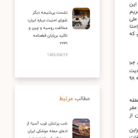
این
ریم
نشست بی‌نتیجه دیگر
ملی
شورای امنیت درباره ایران؛
حتا
مخالفت روسیه و چین و
 که
تاکید برپایان قطعنامه
۲۲۳۱
1405/04/19
رسانه ای غرب و برخی اشتباهات، بهای معاملات نفت برنت 4 دلار و ۲۰ سنت معادل ۳.۹ درصد دیگر کاهش پیدا کرد و به ۱۰۲
نترمدیت
آمریکا برای نخستین بار از اول ماه مارس به پایین ۱۰۰ دلار سقوط کرد و با چهار دلار و ۳۰ سنت معادل ۴.۲ درصد کاهش، به ۹۸
مطالب
مرتبط
طقه
له هفت مقر
یی در اوکراین از
شب پرتنش غرب آسیا؛ از
 اوکراین
ادعای حمله موشکی ایران
فات