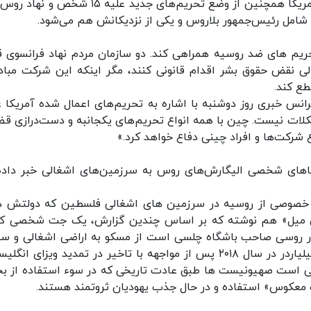
شده روسیه را به رقم ۶۱ می‌رساند. وزارت خزانه‌داری آمریکا همچنین از وضع تحریم‌های جدید علیه ۱۵
د شامل رئیس‌جمهور بلاروس و یکی از نزدیکانش هم می‌شود.
حریم های ضد روسیه همراهی کند. دو سازمان مردم نهاد فرانسوی 
الی نقض حقوق بشر اقدام قانونی کنند، مگر اینکه این شرکت مباد
طع کند.
انس خبری روز دوشنبه با اشاره به تحریم‌های اعمال شده آمریکا ع
کلات نیست. چین با همه انواع تحریم‌های یکجانبه و دست‌درازی قض
 شرکت‌ها و افراد چینی دفاع خواهد کرد.»
اهای شخصی الیگارش‌های روس به سرزمین‌های اشغالی خبر داده‌ا
ی شده طی دو هفته گذشته، حداقل ۱۴ جت خصوصی از روسیه در سرزمین های اشغالی فلسطین که دولت
دیلی میل» هم نوشته که بر اساس چندین گزارش، یک جت شخصی که
یاردر روسی صاحب باشگاه چلسی است از مسکو به اراضی اشغالی و 
به استانبول پرواز کرده است. بنا به گزارش‌ها، این میلیاردر در سال ۲۰۱۸ پس از مواجهه با تاخیر در تمدید ویزای
گفتنی است صهیونیست ها طبق عادت تاریخی که در سوء استفاده از بح
اجرت معکوس» استفاده و در حال جذب یهودیان ثروتمند هستند.