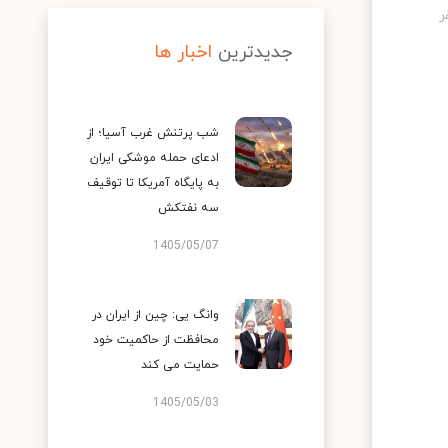
جدیدترین
اخبار ها
شب پرتنش غرب آسیا؛ از
ادعای حمله موشکی ایران
به پایگاه آمریکا تا توقیف
سه نفتکش
1405/05/07
وانگ یی: چین از ایران در
محافظت از حاکمیت خود
حمایت می کند
1405/05/03