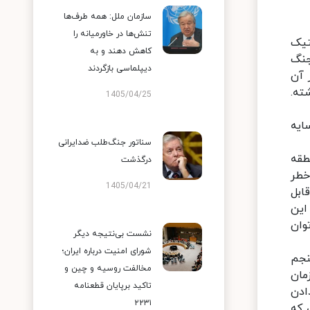
سازمان ملل: همه طرف‌ها
تنش‌ها در خاورمیانه را
تیک
کاهش دهند و به
جنگ
دیپلماسی بازگردند
ل از آن
ابق در نیمه نخست دهه ۹۰ قرن گذشته.
1405/04/25
ایه
سناتور جنگ‌طلب ضدایرانی
طقه
درگذشت
خطر
1405/04/21
ابل
این
وان
نشست بی‌نتیجه دیگر
شورای امنیت درباره ایران؛
نجم
مخالفت روسیه و چین و
زمان
تاکید برپایان قطعنامه
ادن
۲۲۳۱
 که