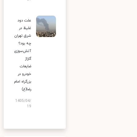
علت دود
غلیظ در
شرق تهران
چه بود؟
آتش‌سوزی
گاراژ
ضایعات
خودرو در
بزرگراه امام
رضا(ع)
1405/04/
19