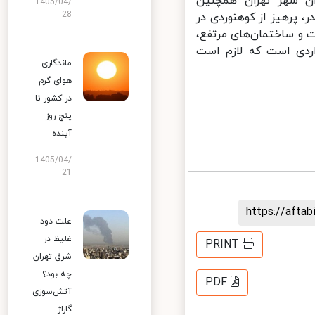
ن شهر تهران همچنین
1405/04/
28
، پرهیز از کوهنوردی در
و ساختمان‌های مرتفع،
اردی است که لازم است
ماندگاری
هوای گرم
در کشور تا
پنج روز
آینده
1405/04/
21
https://aft
علت دود
غلیظ در
PRINT
شرق تهران
چه بود؟
PDF
آتش‌سوزی
گاراژ