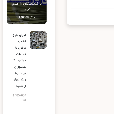
بازنشستگان را اعلام
کند
1405/05/07
اجرای طرح
تشدید
برخورد با
تخلفات
موتورسیکل
ت‌سواران
در خطوط
ویژه تهران
از شنبه
1405/05/
03