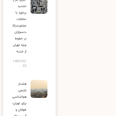
تشدید
برخورد با
تخلفات
موتورسیکل
ت‌سواران
در خطوط
ویژه تهران
از شنبه
1405/05/
03
هشدار
نارنجی
هواشناسی
برای تهران؛
طوفان و