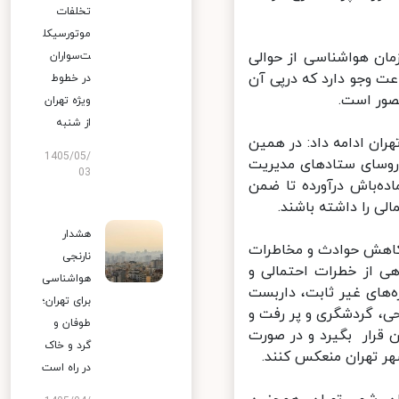
تخلفات
موتورسیکل
ان هواشناسی از حوالی
ت‌سواران
لی شدید تا سرعت ۹۰ کیلومتر بر ساعت وجو دارد که درپی آن
در خطوط
ور است.
ویژه تهران
از شنبه
ن ادامه داد:‌ در همین
1405/05/
روسای ستادهای مدیریت
03
آماده‌باش درآورده تا ضمن
لی را داشته باشند.
هشدار
 کاهش حوادث و مخاطرات
نارنجی
 از خطرات احتمالی و
هواشناسی
های غیر ثابت، داربست
برای تهران؛
ی، گردشگری و پر رفت و
طوفان و
 قرار بگیرد و در صورت
گرد و خاک
در راه است