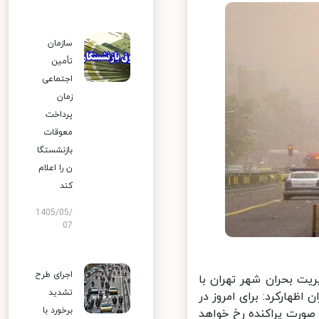
سازمان
تأمین
اجتماعی
زمان
پرداخت
معوقات
بازنشستگا
ن را اعلام
کند
1405/05/
07
اجرای طرح
یت بحران شهر تهران با
تشدید
هارکرد:‌ برای امروز در
برخورد با
ورت پراکنده رخ خواهد