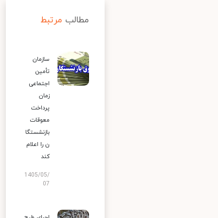
مطالب
مرتبط
سازمان
تأمین
اجتماعی
زمان
پرداخت
معوقات
بازنشستگا
ن را اعلام
کند
1405/05/
07
اجرای طرح