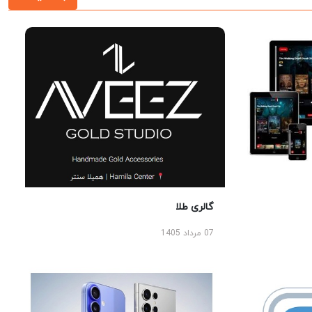
گالری طلا
07 مرداد 1405