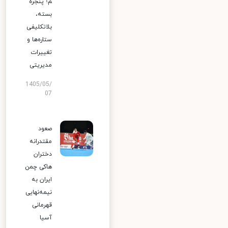
م؛ پنجره
بسته،
بلاتکلیفی
ستاره‌ها و
تغییرات
مدیریتی
1405/05/
07
صعود
مقتدرانه
دختران
هاکی چمن
ایران به
نیمه‌نهایی
قهرمانی
آسیا