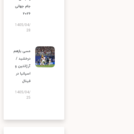
جام جهانی
۲۰۲۶
1405/04/
28
مسی بازهم
درخشید /
آرژانتین و
اسپانیا در
فینال
1405/04/
25