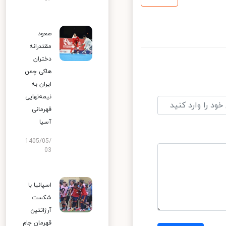
صعود
مقتدرانه
دختران
هاکی چمن
ایران به
نیمه‌نهایی
قهرمانی
آسیا
1405/05/
03
اسپانیا با
شکست
آرژانتین
قهرمان جام