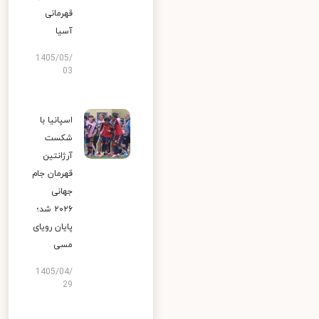
قهرمانی
آسیا
1405/05/
03
اسپانیا با
شکست
آرژانتین
قهرمان جام
جهانی
۲۰۲۶ شد؛
پایان رویای
مسی
1405/04/
29