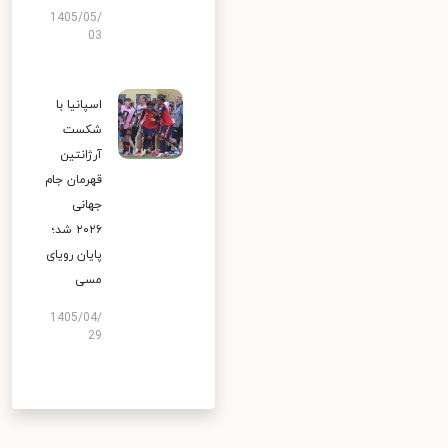
1405/05/
03
اسپانیا با
شکست
آرژانتین
قهرمان جام
جهانی
۲۰۲۶ شد؛
پایان رویای
مسی
1405/04/
29