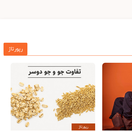
رپورتاژ
رپورتاژ