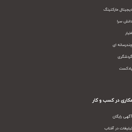
یتال مارکتینگ
نش سرا
ار
رسانه ای
دشگری
دکست
ری در کسب و کار
ی رایگان
یغات در آفتاب