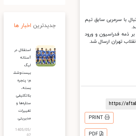
ال با سرمربی سابق تیم
جدیدترین
اخبار ها
 دین بر ذمه فدراسیون و ورود
اب تهران ارسال شد.
استقلال در
آستانه
لیگ
بیست‌وشش
م؛ پنجره
بسته،
بلاتکلیفی
https://af
ستاره‌ها و
تغییرات
PRINT
مدیریتی
1405/05/
PDF
07