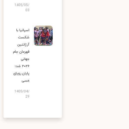
1405/05/
03
اسپانیا با
شکست
آرژانتین
قهرمان جام
جهانی
۲۰۲۶ شد؛
پایان رویای
مسی
1405/04/
29