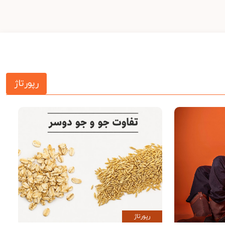
رپورتاژ
رپورتاژ