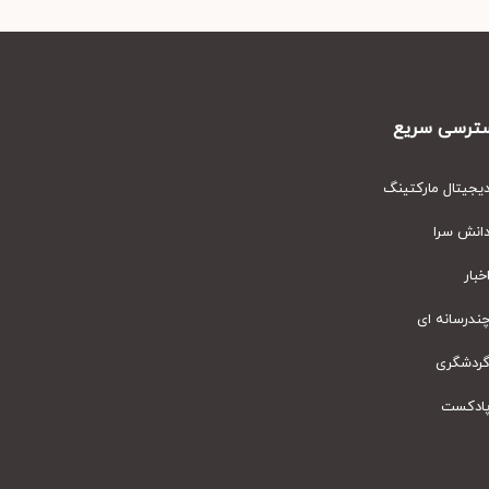
رسی سریع
یتال مارکتینگ
نش سرا
ار
رسانه ای
دشگری
دکست