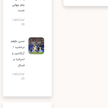
جام جهانی
۲۰۲۶
1405/04/
28
مسی بازهم
درخشید /
آرژانتین و
اسپانیا در
فینال
1405/04/
25