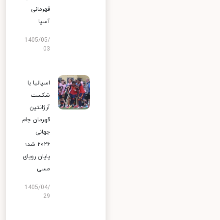
قهرمانی
آسیا
1405/05/
03
اسپانیا با
شکست
آرژانتین
قهرمان جام
جهانی
۲۰۲۶ شد؛
پایان رویای
مسی
1405/04/
29