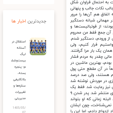
به احتمال فراوان شکل
ب نکات جالب و پنهانی
اق هم آن‌ها را مرور
 مهمانی شبانه دستگیر
جدیدترین
اخبار ها
ند؛ از فوتبالیست‌ها و
 آن جمع فقط من محروم
من را فروخته بودند، چون ۱۵ دقیقه پس از ورودم، دستگیر شدم.
استقلال در
تیم فرار کنیم، ولی
آستانه
ان یک بار مرا گرفتند.
لیگ
الی چقدر به مردم فشار
بیست‌وشش
بودم، بهترین ماشین در
م؛ پنجره
ً در آن مقطع حتی پول
بسته،
م هستند، ولی صد درصد
بلاتکلیفی
زی در موردش نوشته شد
ستاره‌ها و
 نیز رعایت شد. فقط یک
تغییرات
جا فاصله‌گذاری اجتماعی رعایت نشد که از قضا همان صحنه در فضای مجازی منتشر شد. پدر شدن ۹
ته زمانی که او بتواند
مدیریتی
نمی‌شناخت، چون ایشان
1405/05/
دواج دادم، اما این را
07