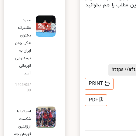
 مطلب را هم بخوانید:
صعود
مقتدرانه
دختران
هاکی چمن
ایران به
نیمه‌نهایی
قهرمانی
https://a
آسیا
PRINT
1405/05/
03
PDF
اسپانیا با
شکست
آرژانتین
قهرمان جام