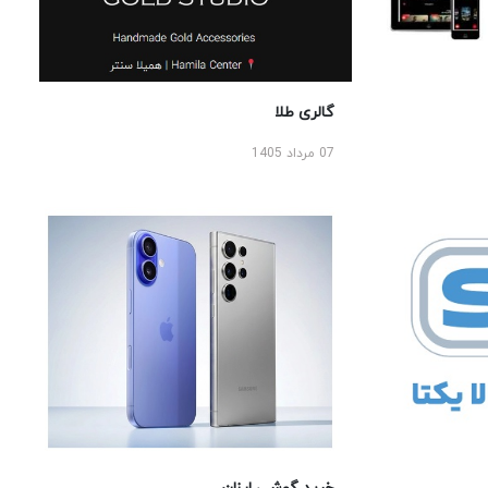
گالری طلا
07 مرداد 1405