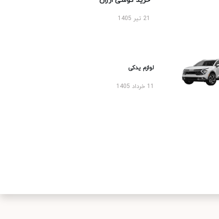
خرید گوشی ارزان
21 تیر 1405
لوازم یدکی
11 خرداد 1405