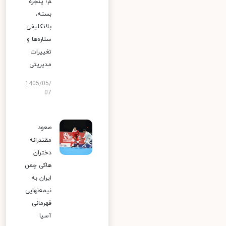
م؛ پنجره
بسته،
بلاتکلیفی
ستاره‌ها و
تغییرات
مدیریتی
1405/05/
07
صعود
مقتدرانه
دختران
هاکی چمن
ایران به
نیمه‌نهایی
قهرمانی
آسیا