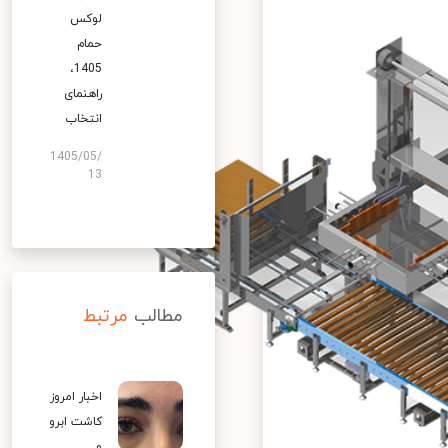
لوکس
حمام
1405،
راهنمای
انتخاب
1405/05/
13
مطالب
مرتبط
اخبار امروز
کاشت ابرو
و