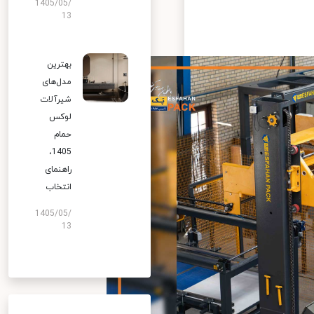
1405/05/
13
بهترین
مدل‌های
شیرآلات
لوکس
حمام
1405،
راهنمای
انتخاب
1405/05/
13