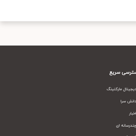
رسی سریع
یتال مارکتینگ
نش سرا
ار
رسانه ای