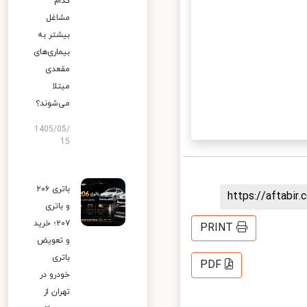
کدام
مشاغل
بیشتر به
بیماری‌های
مقعدی
مبتلا
می‌شوند؟
1405/05/
15
باتری ۲۰۶
https://aftab
و باتری
۲۰۷؛ خرید
PRINT
و تعویض
باتری
PDF
خودرو در
تهران از