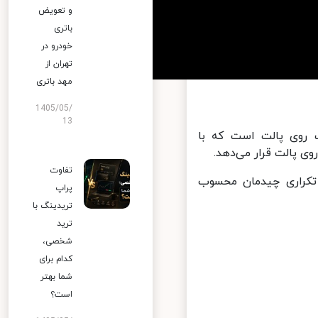
و تعویض
باتری
خودرو در
تهران از
مهد باتری
1405/05/
13
روی پالت است که با
پالت قرار می‌دهد.
تفاوت
کراری چیدمان محسوب
پراپ
تریدینگ با
ترید
شخصی،
کدام برای
شما بهتر
است؟