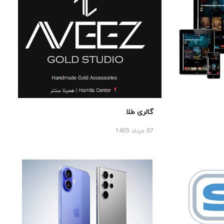
گالری طلا
07 مرداد 1405