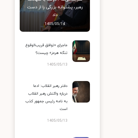
رهبر، پشتوانه بزرگی را از دست
داد
1405/05/14
ماجرای «توافق قریب‌الوقوع
تنگه هرمز» چیست؟
1405/05/13
دفتر رهبر انقلاب: ادعا
درباره واکنش رهبر انقلاب
به نامه رئیس جمهور کذب
است
1405/05/13