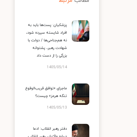
مطالب
مرتبط
پزشکیان: پست‌ها باید به
افراد شایسته سپرده شود،
نه هم‌جناحی‌ها / دولت با
شهادت رهبر، پشتوانه
بزرگی را از دست داد
1405/05/14
ماجرای «توافق قریب‌الوقوع
تنگه هرمز» چیست؟
1405/05/13
دفتر رهبر انقلاب: ادعا
درباره واکنش رهبر انقلاب