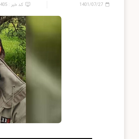
1401/07/27
کد خبر : 1405