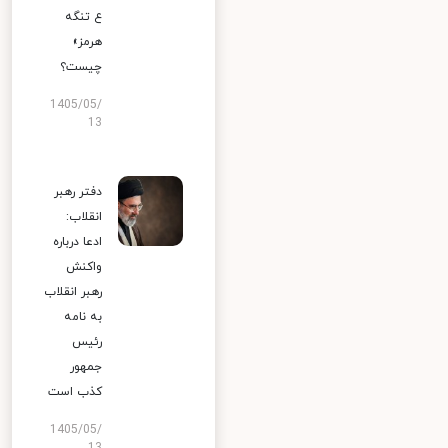
ع تنگه
هرمز»
چیست؟
1405/05/
13
دفتر رهبر
انقلاب:
ادعا درباره
واکنش
رهبر انقلاب
به نامه
رئیس
جمهور
کذب است
1405/05/