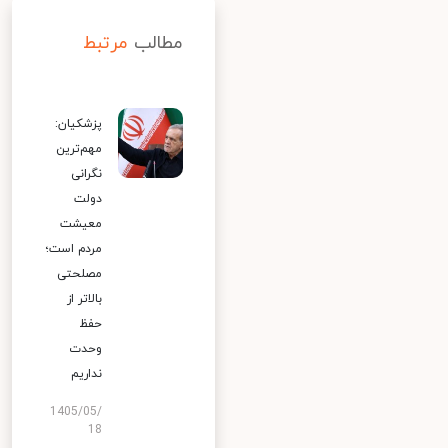
مطالب
مرتبط
پزشکیان:
مهم‌ترین
نگرانی
دولت
معیشت
مردم است؛
مصلحتی
بالاتر از
حفظ
وحدت
نداریم
1405/05/
18