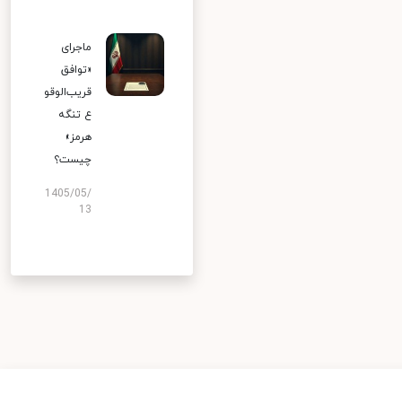
ماجرای
«توافق
قریب‌الوقو
ع تنگه
هرمز»
چیست؟
1405/05/
13