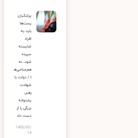
پزشکیان:
پست‌ها
باید به
افراد
شایسته
سپرده
شود، نه
هم‌جناحی‌ه
ا / دولت با
شهادت
رهبر،
پشتوانه
بزرگی را از
دست داد
1405/05/
14