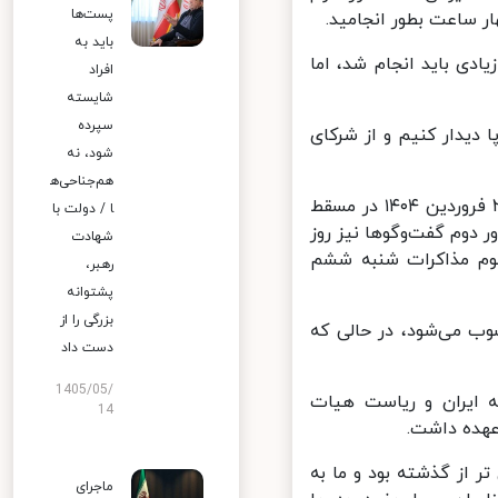
پست‌ها
 ساعت بطور انجامید.
باید به
ی باید انجام شد، اما
افراد
شایسته
سپرده
دیدار کنیم و از شرکای
شود، نه
هم‌جناحی‌ه
دور اول مذاکرات غیرمستقیم ایران و آمریکا به میزبانی عمان، روز شنبه ۲۳ فروردین ۱۴۰۴ در مسقط
ا / دولت با
 دوم گفت‌وگوها نیز روز
شهادت
ر سوم مذاکرات شنبه ششم
رهبر،
پشتوانه
بزرگی را از
 می‌شود، در حالی که
دست داد
1405/05/
 ایران و ریاست هیات
14
عهده داشت.
 از گذشته بود و ما به
ماجرای