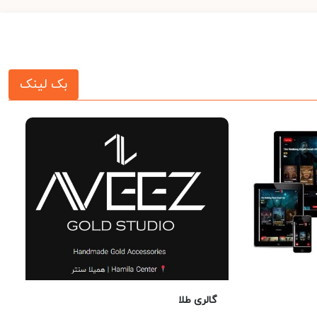
بک لینک
گالری طلا