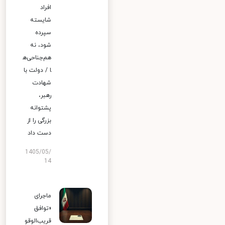
افراد
شایسته
سپرده
شود، نه
هم‌جناحی‌ه
ا / دولت با
شهادت
رهبر،
پشتوانه
بزرگی را از
دست داد
1405/05/
14
ماجرای
«توافق
قریب‌الوقو