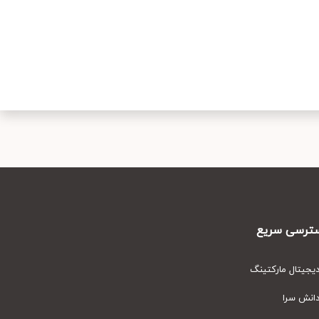
رسی سریع
یتال مارکتینگ
نش سرا