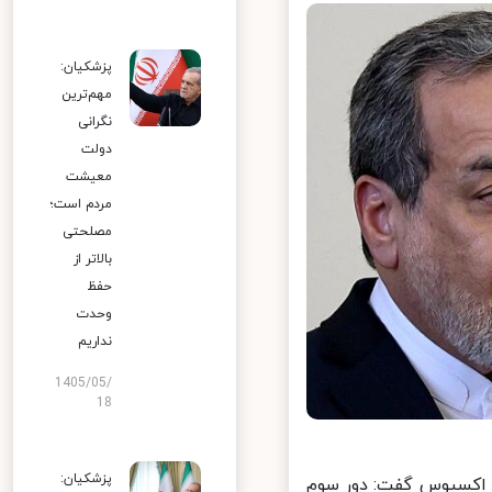
پزشکیان:
مهم‌ترین
نگرانی
دولت
معیشت
مردم است؛
مصلحتی
بالاتر از
حفظ
وحدت
نداریم
1405/05/
18
پزشکیان:
 اکسیوس گفت: دور سوم