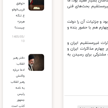
ان بسیار مفید بود، ما
«توافق
یرمستقیم بحث‌های فنی
قریب‌الوقو
ع تنگه
۱ اردیبهشت ماه) خواهد بود و جزئیات آن را دولت
هرمز»
رم هم با حضور بنده و
چیست؟
1405/05/
13
ات غیرمستقیم ایران و
گزاری دور چهارم مذاکرات ایران و
مشترکی برای رسیدن به
دفتر رهبر
انقلاب:
ادعا درباره
واکنش
رهبر انقلاب
به نامه
رئیس
جمهور
کذب است