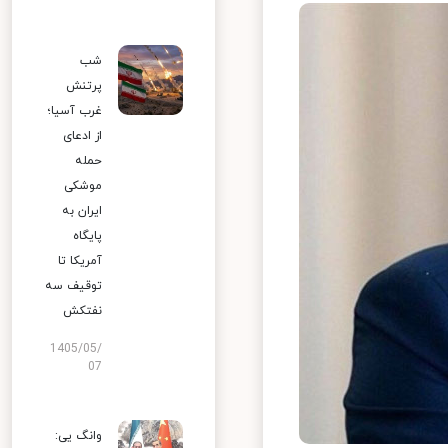
شب
پرتنش
غرب آسیا؛
از ادعای
حمله
موشکی
ایران به
پایگاه
آمریکا تا
توقیف سه
نفتکش
1405/05/
07
وانگ یی: