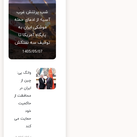
شب پرتنش غرب
آسیا؛ از ادعای حمله
موشکی ایران به
پایگاه آمریکا تا
توقیف سه نفتکش
1405/05/07
وانگ یی:
چین از
ایران در
محافظت از
حاکمیت
خود
حمایت می
کند