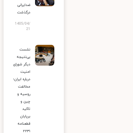
ضدایرانی
درگذشت
1405/04/
21
نشست
بی‌نتیجه
دیگر شورای
امنیت
درباره ایران؛
مخالفت
روسیه و
چین و
تاکید
برپایان
قطعنامه
۲۲۳۱