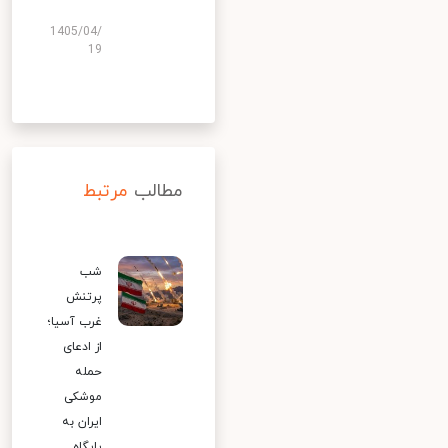
1405/04/
19
مطالب
مرتبط
شب
پرتنش
غرب آسیا؛
از ادعای
حمله
موشکی
ایران به
پایگاه