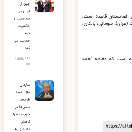
چین از
ایران در
افغانستان قاعده است،
محافظت از
راق)، سومالی، بالکان،
حاکمیت
خود
حمایت می
کند
 است که مغلطه "همه
1405/05/
03
سازمان
ملل: همه
طرف‌ها
تنش‌ها در
خاورمیانه را
کاهش
https://af
دهند و به