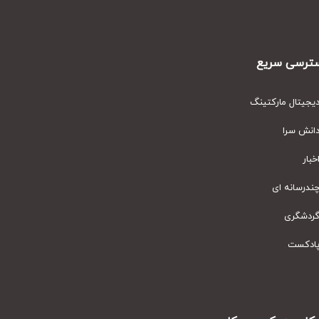
رسی سریع
یتال مارکتینگ
نش سرا
ار
رسانه ای
دشگری
دکست