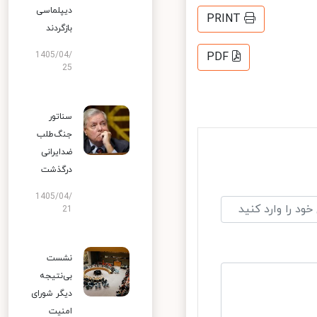
دیپلماسی
PRINT
بازگردند
1405/04/
PDF
25
سناتور
جنگ‌طلب
ضدایرانی
درگذشت
1405/04/
21
نشست
بی‌نتیجه
دیگر شورای
امنیت