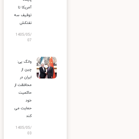
آمریکا تا
توقیف سه
نفتکش
1405/05/
07
وانگ یی:
چین از
ایران در
محافظت از
حاکمیت
خود
حمایت می
کند
1405/05/
03