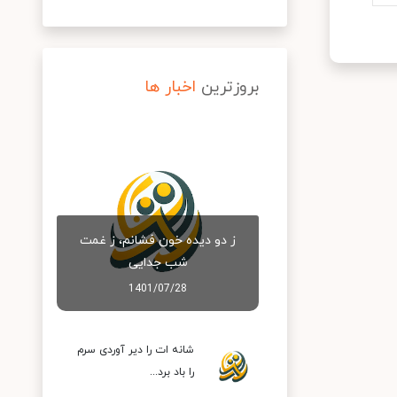
بروزترین
اخبار ها
ز دو دیده خون فشانم، ز غمت
شب جدایی
1401/07/28
شانه ات را دیر آوردی سرم
را باد برد...