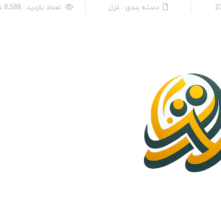
دسته بندی : غزل
تعداد بازدید : 8,588 نفر