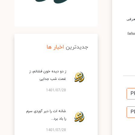
انی معرفی
عنوان کتابها بر مبنای مناسبت و زمان خاص با تشریح مختصری از موضوع کتاب به علاقمندان در شبکه اجتماعی فرهنگسرای عطار"اینستاگرام" به نشانی farhangsara_attar
جدیدترین
اخبار ها
ز دو دیده خون فشانم، ز
غمت شب جدایی
1401/07/28
P
شانه ات را دیر آوردی سرم
P
را باد برد...
1401/07/28