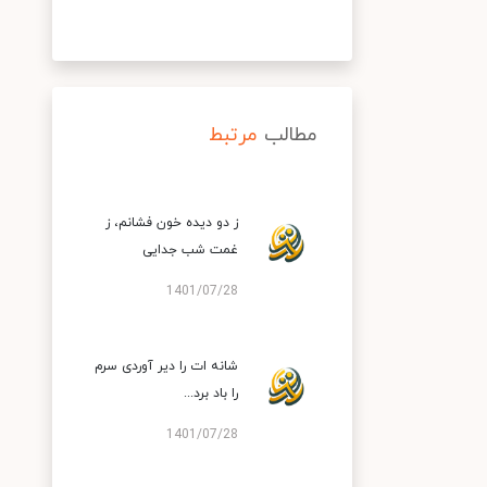
مطالب
مرتبط
ز دو دیده خون فشانم، ز
غمت شب جدایی
1401/07/28
شانه ات را دیر آوردی سرم
را باد برد...
1401/07/28