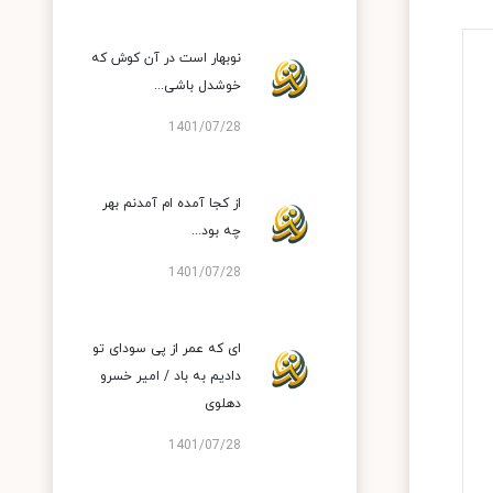
نوبهار است در آن کوش که
خوشدل باشی...
1401/07/28
از کجا آمده‌ ام آمدنم بهر
چه بود...
1401/07/28
ای که عمر از پی سودای تو
دادیم به باد / امیر خسرو
دهلوی
1401/07/28