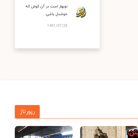
نوبهار است در آن کوش که
خوشدل باشی...
1401/07/28
رپورتاژ