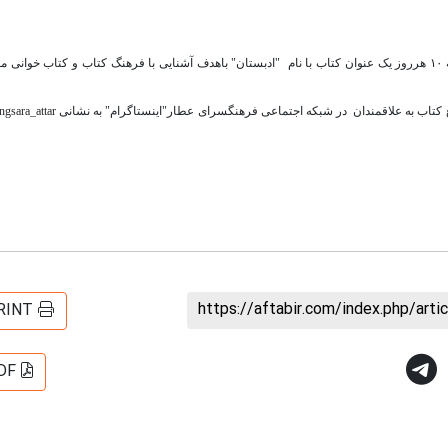
کتابخانه عطار نیشابوری با همکاری مدیریت مراکز فرهنگی هنری منطقه ۱۰ هرروز یک عنوان کتاب با نام "ادبستان" باهدف آشنایی با فرهنگ کتاب و کتاب خو
https://aftabir.com/index.php/art
RINT
DF