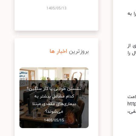
1405/05/13
 به
 از
بروزترین
اخبار ها
 را
نشستن طولانی یا کار سنگین؟
امت
کدام مشاغل بیشتر به
https-
بیماری‌های مقعدی مبتلا
فی،
می‌شوند؟
1405/05/15