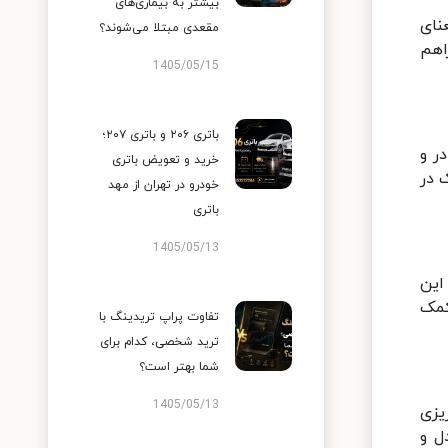
بیشتر به بیماری‌های
نای
مقعدی مبتلا می‌شوند؟
اهم
1405/05/15
باتری ۲۰۶ و باتری ۲۰۷؛
ر و
خرید و تعویض باتری
 در
خودرو در تهران از مهد
باتری
1405/05/13
این
د به نفس بچه ها در بازه سنی ۳ تا ۶ سال کمک
تفاوت پراپ تریدینگ با
ترید شخصی، کدام برای
شما بهتر است؟
1405/05/13
یزی
ل و