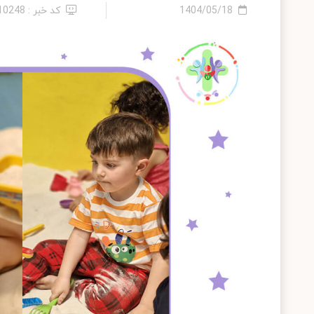
1404/05/18
کد خبر : 2410248