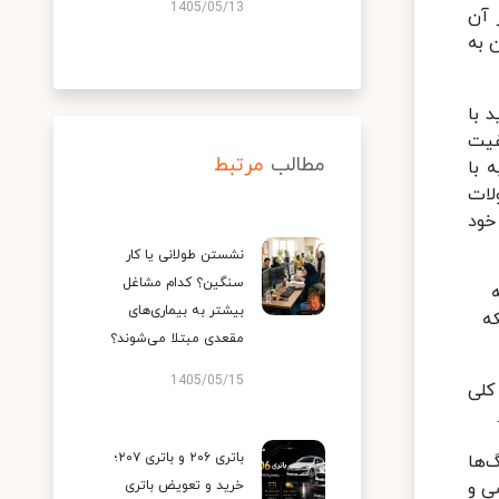
1405/05/13
 آن
 به
 با
فیت
مطالب
مرتبط
 با
لات
خود
نشستن طولانی یا کار
سنگین؟ کدام مشاغل
بیشتر به بیماری‌های
که
مقعدی مبتلا می‌شوند؟
1405/05/15
کلی
باتری ۲۰۶ و باتری ۲۰۷؛
‌ها
ی و
خرید و تعویض باتری