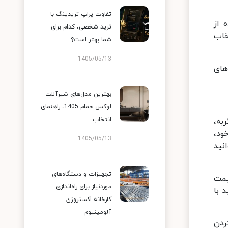
تفاوت پراپ تریدینگ با
 از
ترید شخصی، کدام برای
خاب
شما بهتر است؟
1405/05/13
های
بهترین مدل‌های شیرآلات
لوکس حمام 1405، راهنمای
انتخاب
به،
ود،
1405/05/13
نید
تجهیزات و دستگاه‌های
یمت
موردنیاز برای راه‌اندازی
 با
کارخانه اکستروژن
آلومینیوم
ردن