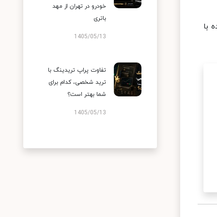
خودرو در تهران از مهد
باتری
 عمده با
1405/05/13
تفاوت پراپ تریدینگ با
ترید شخصی، کدام برای
شما بهتر است؟
1405/05/13