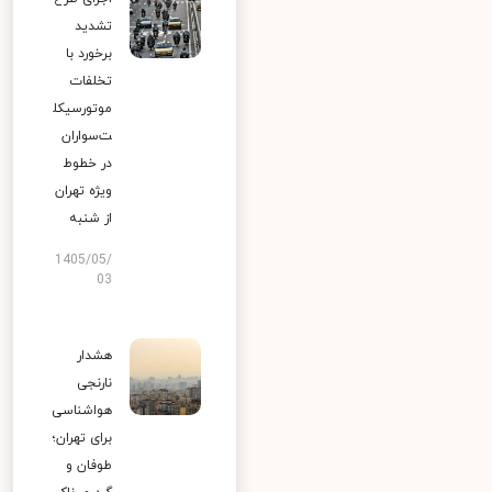
تشدید
برخورد با
تخلفات
موتورسیکل
ت‌سواران
در خطوط
ویژه تهران
از شنبه
1405/05/
03
هشدار
نارنجی
هواشناسی
برای تهران؛
طوفان و