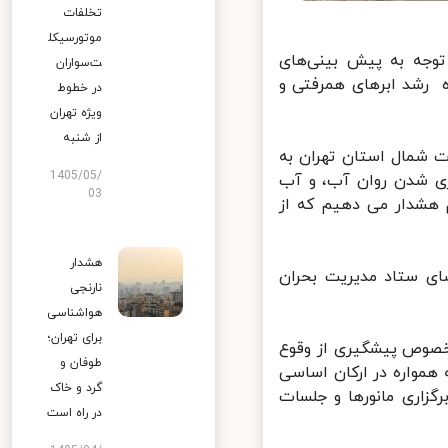
تخلفات
موتورسیکل
وجه به پیش بینی‌های
ت‌سواران
م شهریور ماه رشد ابرهای همرفتی و
در خطوط
ویژه تهران
از شنبه
 شمال استان تهران به
1405/05/
 شدن روان آب، و آب
03
هشدار می دهیم که از
هشدار
ای ستاد مدیریت بحران
نارنجی
هواشناسی
برای تهران؛
خصوص پیشگیری از وقوع
طوفان و
مواره در ارکان اساسی
گرد و خاک
زاری مانورها و جلسات
در راه است