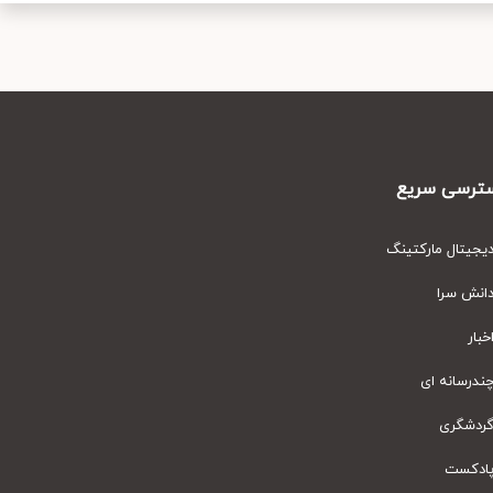
رسی سریع
یتال مارکتینگ
نش سرا
ار
رسانه ای
دشگری
دکست