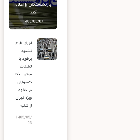
بازنشستگان را اعلام
کند
1405/05/07
اجرای طرح
تشدید
برخورد با
تخلفات
موتورسیکل
ت‌سواران
در خطوط
ویژه تهران
از شنبه
1405/05/
03