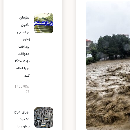
سازمان
تأمین
اجتماعی
زمان
پرداخت
معوقات
بازنشستگا
ن را اعلام
کند
1405/05/
07
اجرای طرح
تشدید
برخورد با