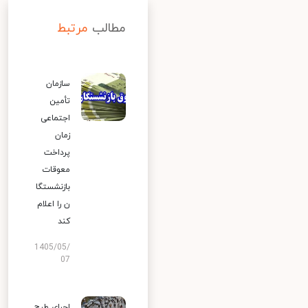
مطالب
مرتبط
سازمان
تأمین
اجتماعی
زمان
پرداخت
معوقات
بازنشستگا
ن را اعلام
کند
1405/05/
07
اجرای طرح