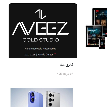
گالری طلا
07 مرداد 1405