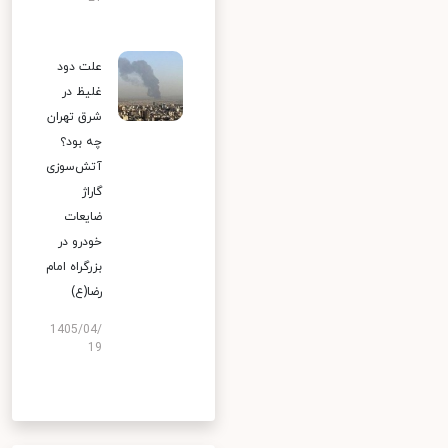
علت دود
غلیظ در
شرق تهران
چه بود؟
آتش‌سوزی
گاراژ
ضایعات
خودرو در
بزرگراه امام
رضا(ع)
1405/04/
19