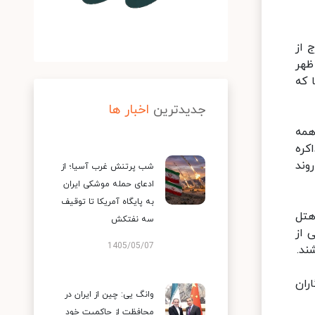
 و ایران خارج از
ننده ارشد ایران حوالی ساعت ۱۴ بعد از ظهر
 که
جدیدترین
اخبار ها
گان ارشد همه
انگ کوان مذاکره
وند
شب پرتنش غرب آسیا؛ از
ادعای حمله موشکی ایران
به پایگاه آمریکا تا توقیف
هتل
سه نفتکش
 از
1405/05/07
ند.
ران
وانگ یی: چین از ایران در
محافظت از حاکمیت خود