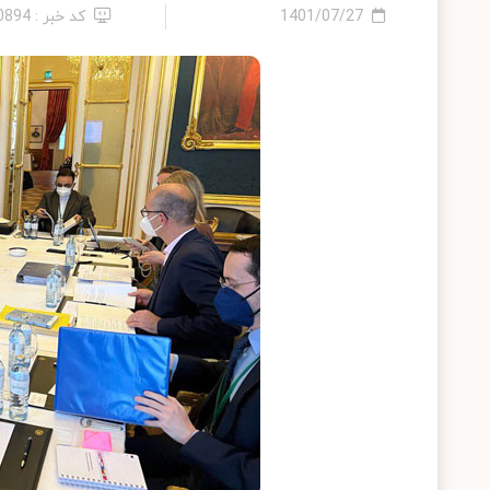
1401/07/27
کد خبر : 10894