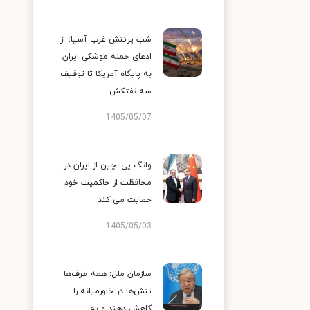
شب پرتنش غرب آسیا؛ از
ادعای حمله موشکی ایران
به پایگاه آمریکا تا توقیف
سه نفتکش
1405/05/07
وانگ یی: چین از ایران در
محافظت از حاکمیت خود
حمایت می کند
1405/05/03
سازمان ملل: همه طرف‌ها
تنش‌ها در خاورمیانه را
کاهش دهند و به