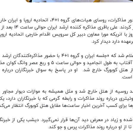
ایرنا: دیروز (یکشنبه) برای نخستین بار در هشتمین دور مذاکرات، روسای هیات‌های گروه ۱+۴‌، اتحادیه اروپا
چارچوب کمیسیون مشترک در هتل کوبورگ وین دیدار کردند. علی باقری مذاکره ک
 با انریکه مورا معاون دبیر کل سرویس اقدام خارجی اتحادیه اروپا
هده دارد دیدار کرد.
یک ساعت و نیم بعد، حدود ساعت ۱۵ و ۴۹ دقیقه اعلام شد که «جلسه ایران و گروه ۱+۴ با حضور مذاکره‌کنند
هیأت‌ها در حال برگزاری است»؛ نشستی که تا غروب آفتاب به طول انجامید و حوالی ساعت ۵ و ربع عصر و
ز هتل کوبورگ خارج شد. او در پاسخ به سوال خبرنگاران درباره ر
 است.
د روسیه از هتل خارج شد و مثل همیشه به موازات دیوار مجاور 
ئیتری درباره روند مذاکرات و رابطه گرمی که با خبرنگاران دارد، یکی
ا برای کسب آخرین اخبار ساعت‌ها مقابل هتل کوبورگ انتظار می‌کش
 شده و زیاد در معرض دید آن‌ها قرار نمی‌گیرد. دیشب یکی از خبرنگا
از او درباره روند مذاکرات پرس و جو کند.