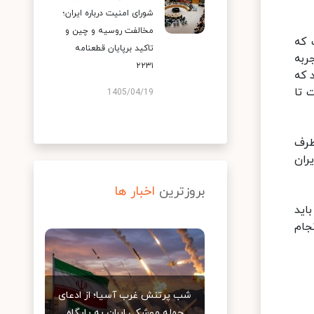
شورای امنیت درباره ایران؛
مخالفت روسیه و چین و
 که
تاکید برپایان قطعنامه
ا متمرکز است. ایران پس از ۴ سال تجربه
۲۲۳۱
 که
 تا
1405/04/19
طرف
ران
بروزترین
اخبار ها
اید
جام
شب پرتنش غرب آسیا؛ از ادعای
حمله موشکی ایران به پایگاه