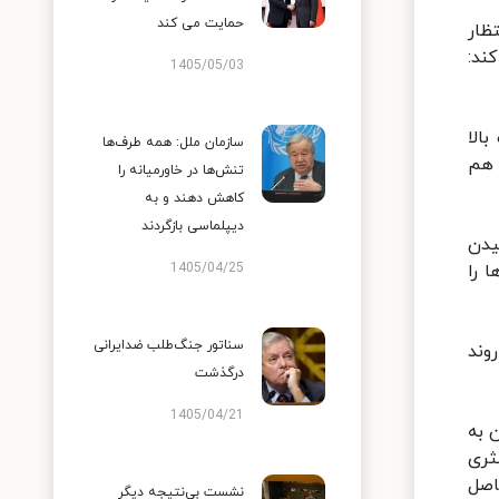
حمایت می کند
ظار
ند:
1405/05/03
 بالا
سازمان ملل: همه طرف‌ها
 هم
تنش‌ها در خاورمیانه را
کاهش دهند و به
دیپلماسی بازگردند
یدن
 را
1405/04/25
سناتور جنگ‌طلب ضدایرانی
وند
درگذشت
1405/04/21
 به
ثری
اصل
نشست بی‌نتیجه دیگر