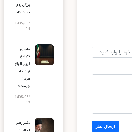
بزرگی را از
دست داد
1405/05/
14
ماجرای
«توافق
قریب‌الوقو
ع تنگه
هرمز»
چیست؟
1405/05/
13
دفتر رهبر
ارسال نظر
انقلاب: