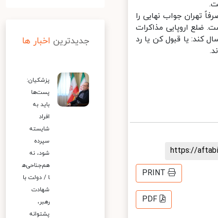
ً تهران جواب نهایی را
. ضلع اروپایی مذاکرات
کند: یا قبول کن یا رد
جدیدترین
اخبار ها
پزشکیان:
پست‌ها
باید به
افراد
شایسته
سپرده
https://aft
شود، نه
هم‌جناحی‌ه
PRINT
ا / دولت با
شهادت
PDF
رهبر،
پشتوانه