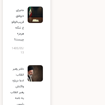
ماجرای
«توافق
قریب‌الوقو
ع تنگه
هرمز»
چیست؟
1405/05/
13
دفتر رهبر
انقلاب:
ادعا درباره
واکنش
رهبر انقلاب
به نامه
رئیس