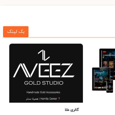
بک لینک
گالری طلا