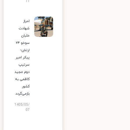
11
احراز
شهادت
خلبان
سوخو ۲۴
ارتش؛
پیکر امیر
سرتیپ
دوم مجید
کاظمی به
کشور
بازمی‌گردد
1405/05/
07