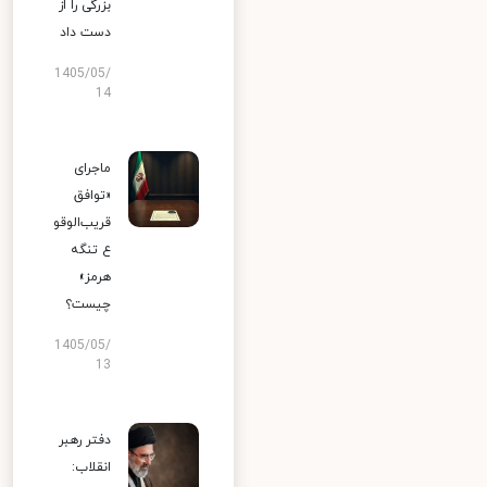
بزرگی را از
دست داد
1405/05/
14
ماجرای
«توافق
قریب‌الوقو
ع تنگه
هرمز»
چیست؟
1405/05/
13
دفتر رهبر
انقلاب: