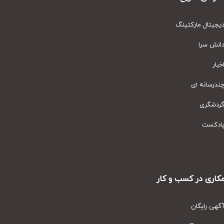
یتال مارکتینگ
نش سرا
ار
رسانه ای
دشگری
دکست
ری در کسب و کار
ی رایگان