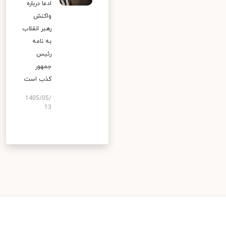
ادعا درباره
واکنش
رهبر انقلاب
به نامه
رئیس
جمهور
کذب است
1405/05/
13