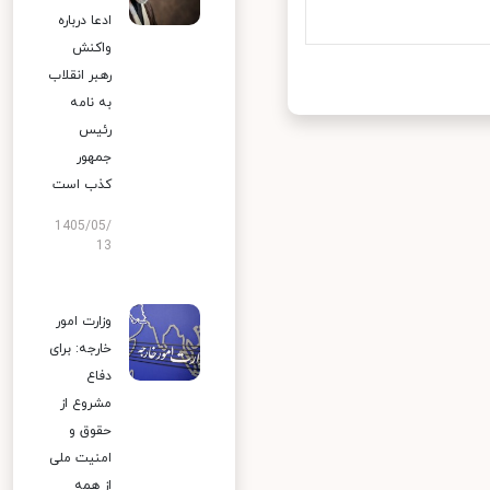
ادعا درباره
واکنش
رهبر انقلاب
به نامه
رئیس
جمهور
کذب است
1405/05/
13
وزارت امور
خارجه: برای
دفاع
مشروع از
حقوق و
امنیت ملی
از همه