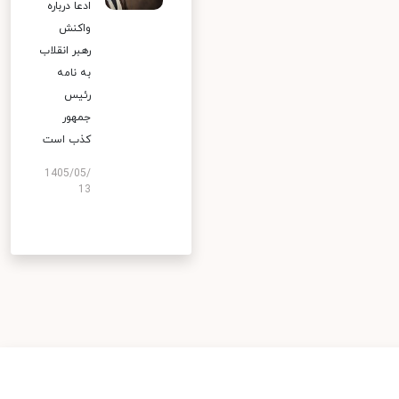
ادعا درباره
واکنش
رهبر انقلاب
به نامه
رئیس
جمهور
کذب است
1405/05/
13