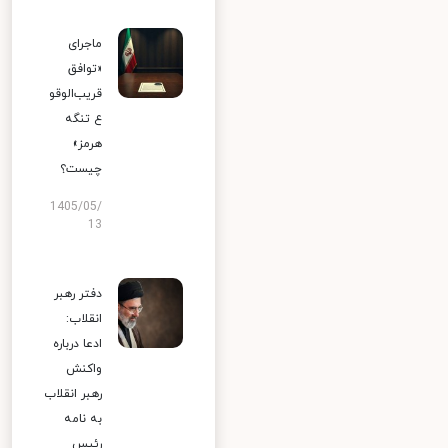
ماجرای
«توافق
قریب‌الوقو
ع تنگه
هرمز»
چیست؟
1405/05/
13
دفتر رهبر
انقلاب:
ادعا درباره
واکنش
رهبر انقلاب
به نامه
رئیس