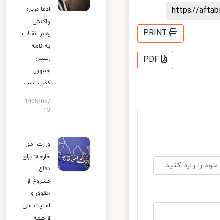
https:
ادعا درباره
واکنش
PRINT
رهبر انقلاب
به نامه
رئیس
PDF
جمهور
کذب است
1405/05/
13
وزارت امور
خارجه: برای
دفاع
مشروع از
حقوق و
امنیت ملی
از همه