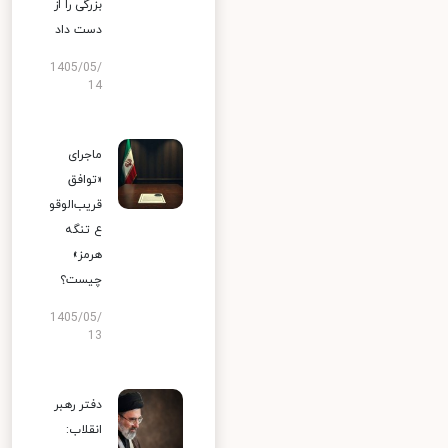
بزرگی را از
دست داد
1405/05/
14
ماجرای
«توافق
قریب‌الوقو
ع تنگه
هرمز»
چیست؟
1405/05/
13
دفتر رهبر
انقلاب: