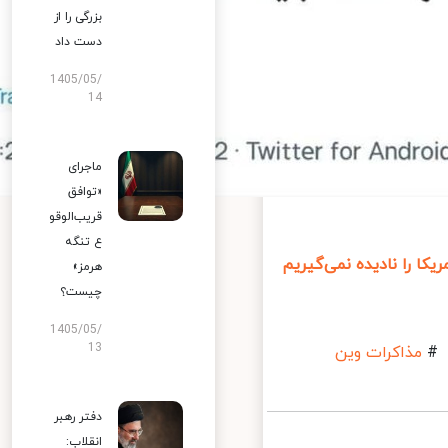
بزرگی را از
دست داد
1405/05/
14
ماجرای
«توافق
قریب‌الوقو
ع تنگه
 نادیده نمی‌گیریم
هرمز»
چیست؟
1405/05/
13
کرات وین
دفتر رهبر
انقلاب: