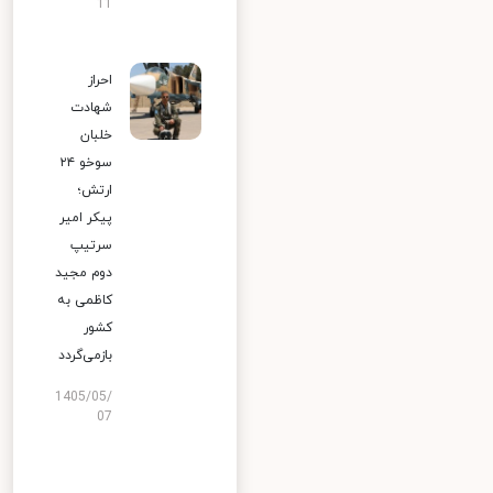
11
احراز
شهادت
خلبان
سوخو ۲۴
ارتش؛
پیکر امیر
سرتیپ
دوم مجید
کاظمی به
کشور
بازمی‌گردد
1405/05/
07