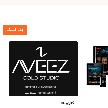
بک لینک
گالری طلا