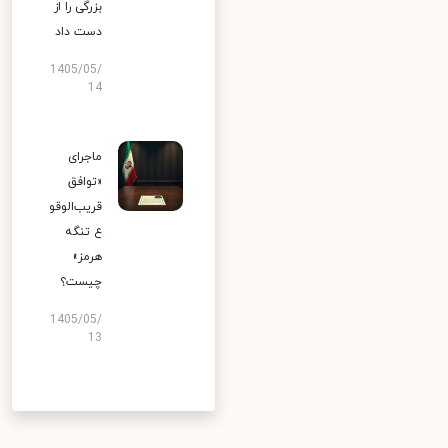
بزرگی را از
دست داد
1405/05/
14
ماجرای
«توافق
قریب‌الوقو
ع تنگه
هرمز»
چیست؟
1405/05/
13