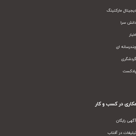
یتال مارکتینگ
نش سرا
ار
رسانه ای
دشگری
دکست
ری در کسب و کار
ی رایگان
یغات در آفتاب