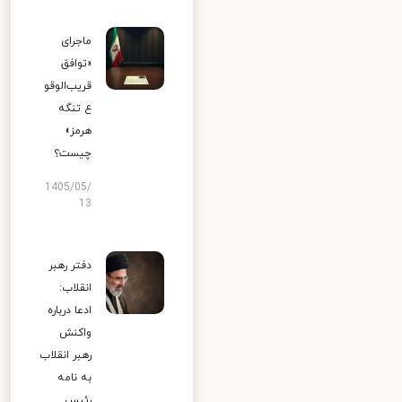
ماجرای
«توافق
قریب‌الوقو
ع تنگه
هرمز»
چیست؟
1405/05/
13
دفتر رهبر
انقلاب:
ادعا درباره
واکنش
رهبر انقلاب
به نامه
رئیس