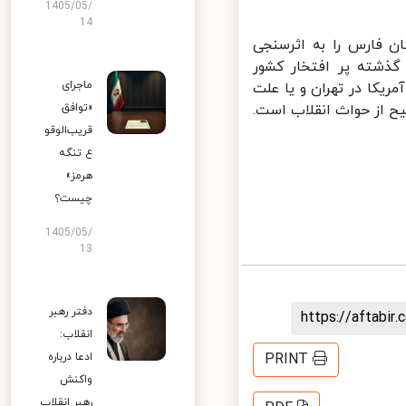
1405/05/
14
زاری کنگره ۱۵ هزار شهید استان فارس را به اثرسنجی
ذشته پر افتخار کشور
ماجرای
کا در تهران و یا علت
ح از حواث انقلاب است.
«توافق
قریب‌الوقو
ع تنگه
هرمز»
چیست؟
1405/05/
13
دفتر رهبر
https://aftab
انقلاب:
ادعا درباره
PRINT
واکنش
رهبر انقلاب