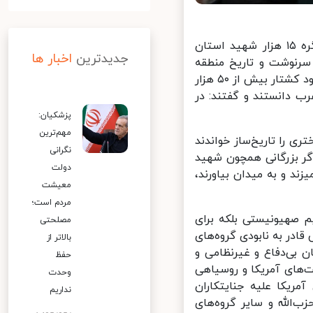
رهبر معظم انقلاب اسلامی ظهر امروز در دیدار دست‌اندرکاران برگزاری کنگره ۱۵ هزار شهید استان
جدیدترین
اخبار ها
رنوشت و تاریخ منطقه
خواندند و با تأکید بر شکست رژیم صهیونیستی در نابود کردن مقاومت با وجود کشتار بیش از ۵۰ هزار
 دانستند و گفتند: در
پزشکیان:
مهم‌ترین
ی را تاریخ‌ساز خواندند
نگرانی
گر بزرگانی همچون شهید
دولت
د و به میدان بیاورند،
معیشت
مردم است؛
 صهیونیستی بلکه برای
مصلحتی
در به نابودی گروه‌های
بالاتر از
 به شهادت رساندن بیش از ۵۰ هزار انسان بی‌دفاع و غیرنظامی و
حفظ
های آمریکا و روسیاهی
وحدت
ریکا علیه جنایتکاران
نداریم
الله و سایر گروه‌های