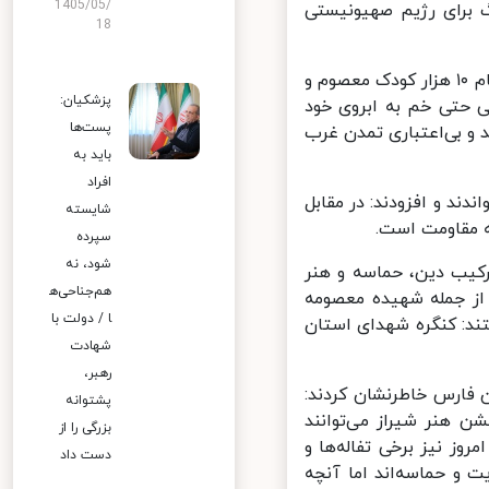
1405/05/
برای رژیم صهیونیستی
18
ایشان شکست بزرگ‌تر را از آنِ فرهنگ و تمدن غرب خواندند و گفتند: قتل عام ۱۰ هزار کودک معصوم و
پزشکیان:
 حتی خم به ابروی خود
پست‌ها
 بی‌اعتباری تمدن غرب
باید به
افراد
د و افزودند: در مقابل
شایسته
 مقاومت است.
سپرده
شود، نه
کیب دین، حماسه و هنر
هم‌جناحی‌ه
از جمله شهیده معصومه
ا / دولت با
د: کنگره شهدای استان
شهادت
رهبر،
 فارس خاطرنشان کردند:
پشتوانه
 هنر شیراز می‌توانند
بزرگی را از
وز نیز برخی تفاله‌ها و
دست داد
و حماسه‌اند اما آنچه