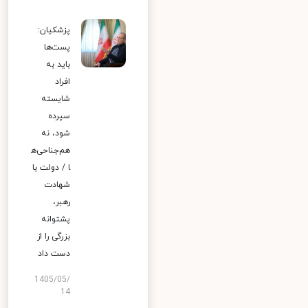
پزشکیان:
پست‌ها
باید به
افراد
شایسته
سپرده
شود، نه
هم‌جناحی‌ه
ا / دولت با
شهادت
رهبر،
پشتوانه
بزرگی را از
دست داد
1405/05/
14