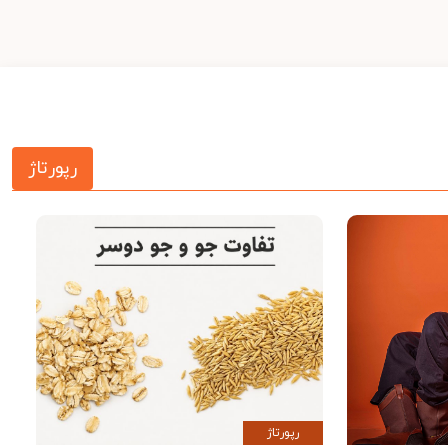
رپورتاژ
رپورتاژ