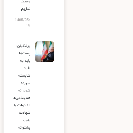
وحدت
نداریم
1405/05/
18
پزشکیان:
پست‌ها
باید به
افراد
شایسته
سپرده
شود، نه
هم‌جناحی‌ه
ا / دولت با
شهادت
رهبر،
پشتوانه