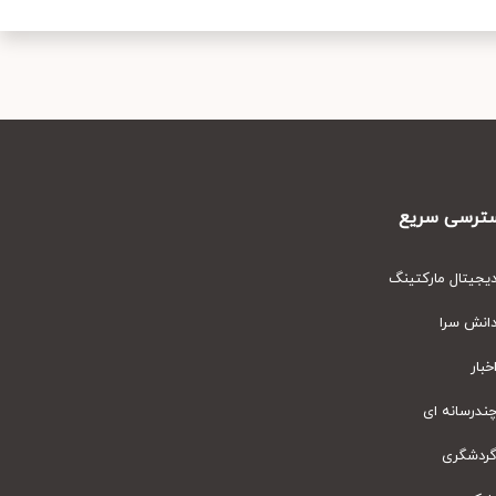
رسی سریع
یتال مارکتینگ
نش سرا
ار
رسانه ای
دشگری