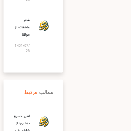
28
شعر
عاشقانه از
مولانا
1401/07/
28
مطالب
مرتبط
امیر خسرو
دهلوی؛ از
شاخص‌تری