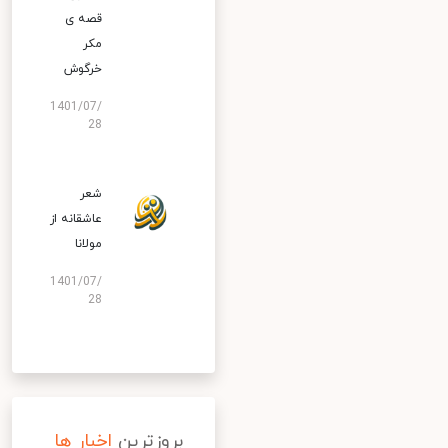
قصه ی
مکر
خرگوش
1401/07/
28
شعر
عاشقانه از
مولانا
1401/07/
28
بروزترین
اخبار ها