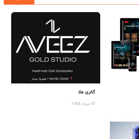
گالری طلا
07 مرداد 1405