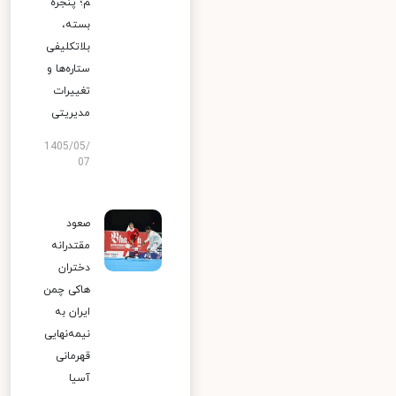
م؛ پنجره
بسته،
بلاتکلیفی
ستاره‌ها و
تغییرات
مدیریتی
1405/05/
07
صعود
مقتدرانه
دختران
هاکی چمن
ایران به
نیمه‌نهایی
قهرمانی
آسیا