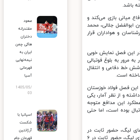
 باشد.
 میانی بازی می‌کند و
صعود
 ابوالفضل جلالی، محمد
مقتدرانه
شناسان و هواداران قرار
دختران
هاکی چمن
ر این فصل نمایش خوبی
ایران به
مرور به بلوغ فوتبالی
نیمه‌نهایی
شش خط دفاعی و انتقال
قهرمانی
خته است.
آسیا
ر ۲ سال اخیر اصلا به او توجه نشده، مدافع ۲۸ ساله این فصل فولاد خوزستان
1405/05/
03
ته و از نظر آمار، یکی
لکرد این مدافع متوجه
فوتبال بوده است، اما حتی
اسپانیا با
شکست
 لیگ، حضور ثابت در
آرژانتین
بهترین خط دفاعی لیگ فصل قبل، بیشترین خلق موقعیت بین دفاع چپ‌های لیگ، حضور ثابت در ۶
قهرمان جام