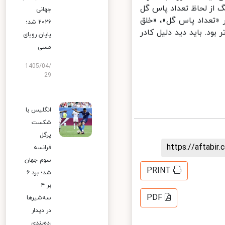
از لحاظ تعداد پاس گل
جهانی
ه. او از نظر «تعداد پاس گل»، «خلق
۲۰۲۶ شد؛
د. باید دید دلیل کادر
پایان رویای
مسی
1405/04/
29
انگلیس با
شکست
پرگل
https://aftab
فرانسه
سوم جهان
PRINT
شد؛ برد ۶
بر ۴
PDF
سه‌شیرها
در دیدار
رده‌بندی