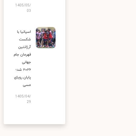
1405/05/
03
اسپانیا با
شکست
آرژانتین
قهرمان جام
جهانی
۲۰۲۶ شد؛
پایان رویای
مسی
1405/04/
29