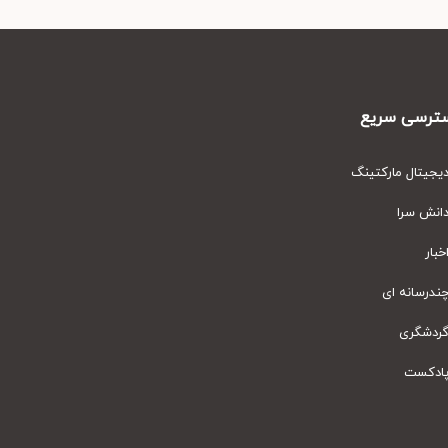
رسی سریع
یتال مارکتینگ
نش سرا
ار
رسانه ای
دشگری
دکست