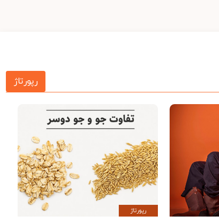
رپورتاژ
رپورتاژ