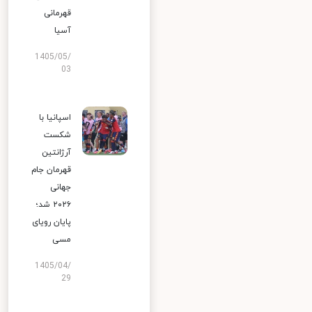
قهرمانی
آسیا
1405/05/
03
اسپانیا با
شکست
آرژانتین
قهرمان جام
جهانی
۲۰۲۶ شد؛
پایان رویای
مسی
1405/04/
29