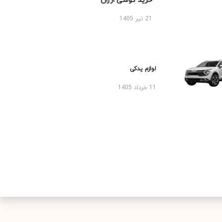
خرید گوشی ارزان
21 تیر 1405
لوازم یدکی
11 خرداد 1405