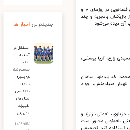
فهرست جدید تیم ملی برای فیفادی مهرماه اعلام شده و قرار است شاگردان قلعه‌نویی در روزهای ۱۸ و
بازیکنان باتجربه و چند
آن دیده می‌شود.
جدیدترین
اخبار ها
استقلال در
آستانه
دی زارع، آریا یوسفی،
لیگ
بیست‌وشش
د خدابنده‌لو، سامان
م؛ پنجره
هیار صیادمنش، جواد
بسته،
بلاتکلیفی
ستاره‌ها و
تغییرات
مدیریتی
زباوی، نعمتی، زارع و
 قلعه‌نویی مجبور است
1405/05/
 استفاده کند. تصمیمی
07