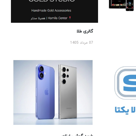
گالری طلا
07 مرداد 1405