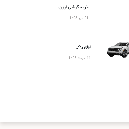
خرید گوشی ارزان
21 تیر 1405
لوازم یدکی
11 خرداد 1405