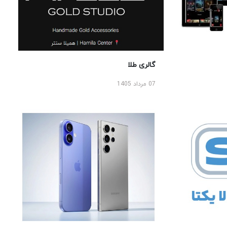
گالری طلا
07 مرداد 1405