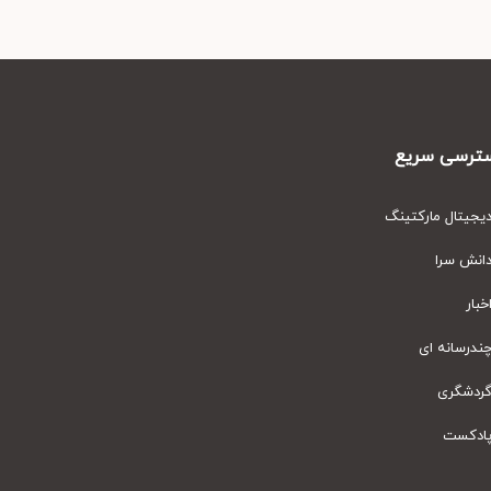
رسی سریع
یتال مارکتینگ
نش سرا
ار
رسانه ای
دشگری
دکست