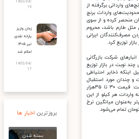
1405/04/
ای وارداتی برگرفته از
19
دودیت‌های واردات برنج
ن منحصر کرده و از سوی
مثل طارم باشد، محروم
زمان واریز
 مصرف‌کنندگان ایرانی
یارانه نقدی
ر توزیع کرد.
تیر ۱۴۰۵
اعلام شد
ارهای شرکت‌ بازرگانی
1405/04/
 نوبت در بازار توزیع
17
 اینکه ذخایر احتیاطی
 و چندان مورد استقبال
قرار نگرفت. کشاورز در توضیح قیمت اعلام شده برای این برنج‌ها نیز گفت: قیمت ۳۰ تا ۳۵هزار
واردات هر کیلو از این
تومانی است که پیش‌تر به‌عنوان میانگین نرخ
بروزترین
اخبار ها
بسته شدن