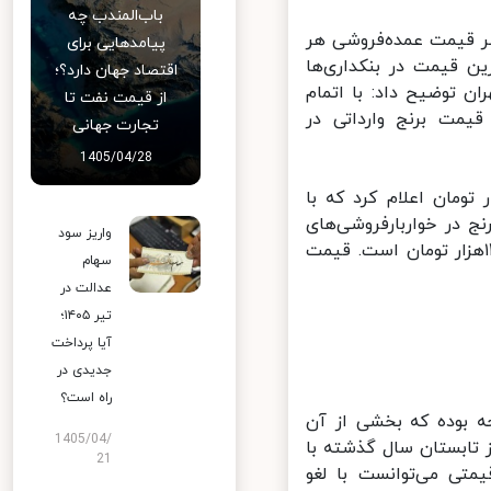
باب‌المندب چه
ر قیمت عمده‌فروشی هر
پیامدهایی برای
رانی کمترین قیمت در بنکداری‌ها
اقتصاد جهان دارد؟؛
هران توضیح داد: با اتمام
از قیمت نفت تا
رین قیمت برنج وارداتی در
تجارت جهانی
1405/04/28
یمت عمده‌فروشی برنج ایرانی را نیز بین ۶۰ تا ۱۱۰هزار تومان اعلام کرد که با
 در خواربارفروشی‌های
واریز سود
تهران کیلویی ۷۰هزار تومان و برای ارقام مرغوب و کیفی بیش از ۱۳۰هزار تومان است. قیمت
سهام
عدالت در
تیر ۱۴۰۵؛
آیا پرداخت
جدیدی در
راه است؟
ه بوده که بخشی از آن
1405/04/
 تابستان سال گذشته با
21
تی می‌توانست با لغو