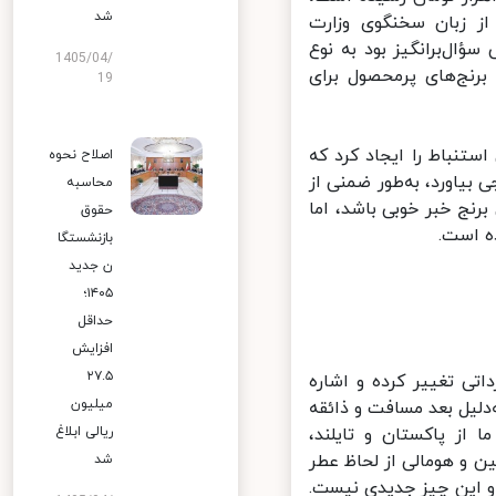
شد
 آن هم از زبان سخنگوی وزارت
ال‌برانگیز بود به نوع
1405/04/
رنج‌های پرمحصول برای
19
تنباط را ایجاد کرد که
اصلاح نحوه
یاورد، به‌طور ضمنی از
محاسبه
رنج خبر خوبی باشد، اما
حقوق
 است.
بازنشستگا
ن جدید
۱۴۰۵؛
حداقل
افزایش
۲۷.۵
ی تغییر کرده و اشاره
میلیون
لیل بعد مسافت و ذائقه
از پاکستان و تایلند،
ریالی ابلاغ
و هومالی از لحاظ عطر
شد
و این چیز جدیدی نیست.