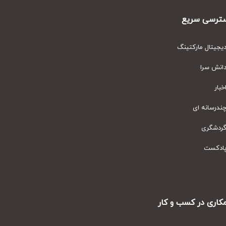
رسی سریع
یتال مارکتینگ
نش سرا
ار
رسانه ای
دشگری
دکست
ری در کسب و کار