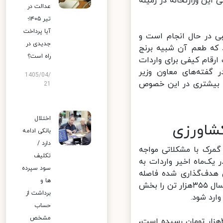
ین وزارتخانه در زمینه
عدالت در
تیر ۱۴۰۵؛
آیا پرداخت
ی در حال انجام است و
جدیدی در
 که طعم آن شبیه برنج
راه است؟
خاب ارقام کیفی برای واردات
در گفته‌های معاون وزیر
1405/04/
ت بیشتری در این خصوص
21
اختلال
شاورزی
بانکی ادامه
دارد /
گمرک با مشکلاتی مواجه
تکلیف
ک‌ماه اخیر واردات به
سود سپرده
 هدف‌گذاری شده فاصله
ها و
دارد. آمارها نشان می‌دهد از مجموع ۳۹۰هزار تن برنج وارد شده از ابتدای امسال ۳۵۵هزار تن را بخش
برداشت از
حساب
مشخص
ینه قیمت نیز هم‌اکنون قیمت برنج‌های باکیفیت خارجی در بازار به ۴۰هزار تومان رسیده است،