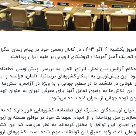
سفارت فدراسیون روسیه در تهران، در بیانیه‌ای که امروز یکشنبه ۴ آذر ۱۴۰۳، در کانال رسمی خود در پیام رسان
حریک آمیز آمریکا و تروئیکای اروپایی بر علیه ایران پرداخت.
ت: در روز ۲۱ نوامبر، شورای حکام آژانس بین‌المللی انرژی اتمی به بررسی پیش‌نویس قطعنا
. این پیش‌نویس به ابتکار کشورهای بریتانیا، آلمان، فرانسه و ایا
لانی در تلاشند تا در سطح جهانی و به ویژه در آژانس، تنش‌ها را
ین تلاش‌ها به وضوح تمایل آنها برای معرفی تهران به عنوان تهد
ن توجه جهانی از بحران غزه دیده می‌شود.
میان نویسندگان مشترک این قطعنامه، کشورهایی قرار دارند که به 
طعنامه ۲۲۳۱ شورای امنیت سازمان ملل پرداخته و از انجام تعهدات خود در توافق هسته‌ای (ب
ی احیای این توافق را مختل کرده‌اند. به نظر می‌رسد که این کشو
عواملی باعث رکود عمیق این توافقات مهم شده است. کشورهای اروپ