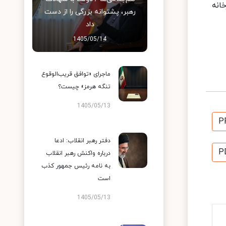
انه
رهبر، پشتوانه بزرگی را از دست
داد
1405/05/14
ماجرای «توافق قریب‌الوقوع
تنگه هرمز» چیست؟
1405/05/13
P
دفتر رهبر انقلاب: ادعا
P
درباره واکنش رهبر انقلاب
به نامه رئیس جمهور کذب
است
1405/05/13