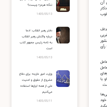
 آن
تنگه هرمز» چیست؟
کار
لوب
1405/05/13
داف
دفتر رهبر انقلاب: ادعا
ربی
درباره واکنش رهبر انقلاب
زمان ملل متحد موفق به تصویب این "محصول" شدند، اما در واقعیت تنها ۱۹ از ۳۵ کشور
به نامه رئیس جمهور کذب
رأی
است
1405/05/13
امل
امل
های
وزارت امور خارجه: برای دفاع
 با
مشروع از حقوق و امنیت
ت.
ملی از همه ابزارها استفاده
می‌کنیم
‌ها
خود
1405/05/11
اقع، این رویکرد