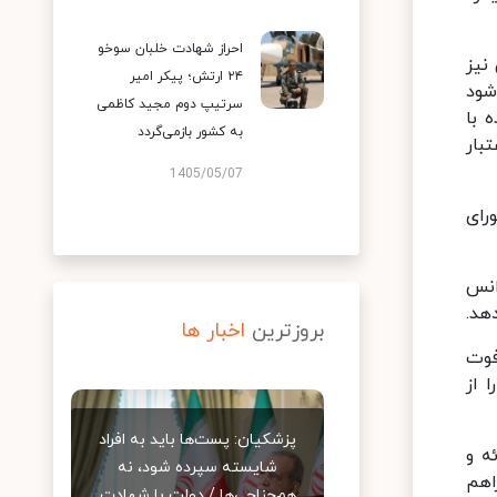
احراز شهادت خلبان سوخو
نیز
۲۴ ارتش؛ پیکر امیر
شود
سرتیپ دوم مجید کاظمی
 با
به کشور بازمی‌گردد
بار
1405/05/07
رای
 آژانس
هد.
بروزترین
اخبار ها
فوت
 از
پزشکیان: پست‌ها باید به افراد
ه و
شایسته سپرده شود، نه
اهم
هم‌جناحی‌ها / دولت با شهادت