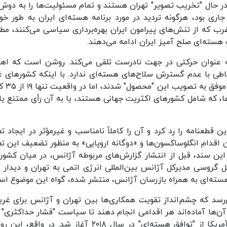
ر حال "تخریب تصویر" تهران هستند و تمام مسئولیت‌ها را به دوش
ری بود، هرگونه تردید در مورد برنامه هسته‌ای ایران به طور خود
رب که از تنش‌های پیرامون ایران بهره‌برداری سیاسی می‌کنند، مط
هسته‌ای صلح آمیز ایران ادامه می‌دهند.
 به عنوان حرکتی در جهت نادرست تلقی می‌کند. روشن است که اه
باطی با عدم گسترش سلاح‌های هسته‌ای ندارد. با اینکه کشورهای غ
ناقض قطعنامه ۲۲۳۱ شورای امنیت سا
، که شامل کشورهای اکثریت جهانی هستند، یا به آن رأی ممتنع یا 
طعنامه را رد کرد و آن را کاملاً نامناسب و غیرمؤثر در ایجاد تع
 اقدام انگلوساکسون‌ها و «دوگانه اروپایی» به منظور تضعیف این تع
 سند، قبل از انتشار گزارش‌های مربوطه آژانس، در میان کشور
گروسی مدیرکل آژانس بین‌المللی انرژی اتمی به تهران و دیدار او
هسته‌ای به همراه بازرسان آژانس، منتشر شده، گواه این موضوع اس
رسد که چشم‌انداز تقویت همکاری‌ها بین تهران و آژانس برای غربی
 آن‌ها آماده‌اند هر اقدامی انجام دهند تا سیاست "فشار حداکثری" 
را در قبال ایران توجیه کنند، سیاستی که با خروج آمریکا از "توافق هسته‌ای" در سال ۲۰۱۸ آغاز شد. در و