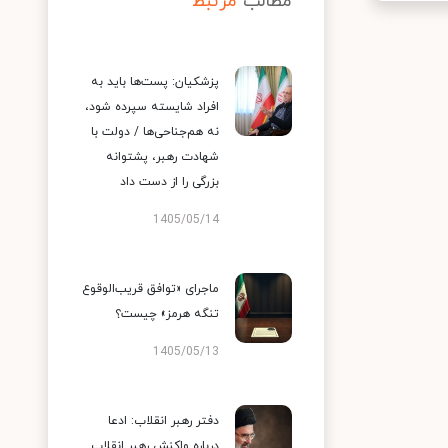
مطالب
مرتبط
پزشکیان: پست‌ها باید به
افراد شایسته سپرده شود،
نه هم‌جناحی‌ها / دولت با
شهادت رهبر، پشتوانه
بزرگی را از دست داد
1405/05/14
ماجرای «توافق قریب‌الوقوع
تنگه هرمز» چیست؟
1405/05/13
دفتر رهبر انقلاب: ادعا
درباره واکنش رهبر انقلاب