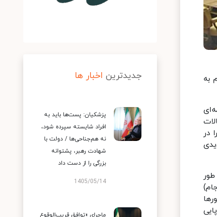
جدیدترین
اخبار ها
 تلگرام به
مه‌ای
پزشکیان: پست‌ها باید به
لات
افراد شایسته سپرده شود،
 در
نه هم‌جناحی‌ها / دولت با
یدی
شهادت رهبر، پشتوانه
بزرگی را از دست داد
طور
1405/05/14
رجام)
رها
ایی
ماجرای «توافق قریب‌الوقوع