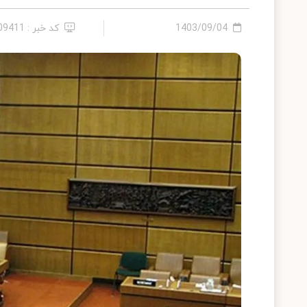
1403/09/04
کد خبر : 2409411