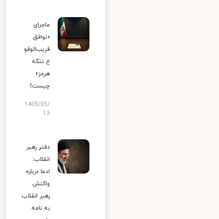
ماجرای
«توافق
قریب‌الوقو
ع تنگه
هرمز»
چیست؟
1405/05/
13
دفتر رهبر
انقلاب:
ادعا درباره
واکنش
رهبر انقلاب
به نامه