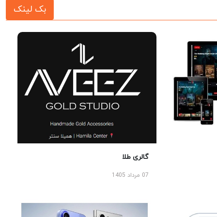
بک لینک
گالری طلا
07 مرداد 1405