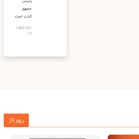
رئیس
جمهور
کذب است
1405/05/
13
رپورتاژ