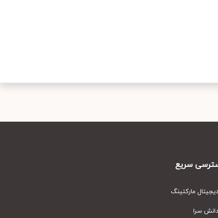
رسی سریع
یتال مارکتینگ
نش سرا