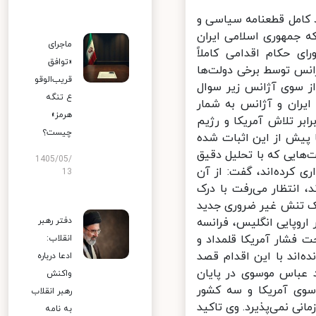
کامل قطعنامه سیاسی و
 جمهوری اسلامی ایران
ماجرای
 حکام اقدامی کاملاً
«توافق
نس توسط برخی دولت‌ها
قریب‌الوقو
ز سوی آژانس زیر سوال
ع تنگه
ران و آژانس به شمار
هرمز»
ر تلاش آمریکا و رژیم
چیست؟
پیش از این اثبات شده
هایی که با تحلیل دقیق
1405/05/
کرده‌اند، گفت: از آن
13
انتظار می‌رفت با درک
ک تنش غیر ضروری جدید
روپایی انگلیس، فرانسه
دفتر رهبر
فشار آمریکا قلمداد و
انقلاب:
‌اند با این اقدام قصد
ادعا درباره
 عباس موسوی در پایان
واکنش
وی آمریکا و سه کشور
رهبر انقلاب
ی نمی‌پذیرد. وی تاکید
به نامه