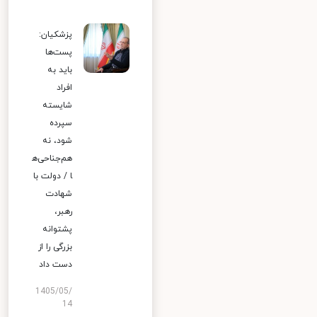
پزشکیان:
پست‌ها
باید به
افراد
شایسته
سپرده
شود، نه
هم‌جناحی‌ه
ا / دولت با
شهادت
رهبر،
پشتوانه
بزرگی را از
دست داد
1405/05/
14