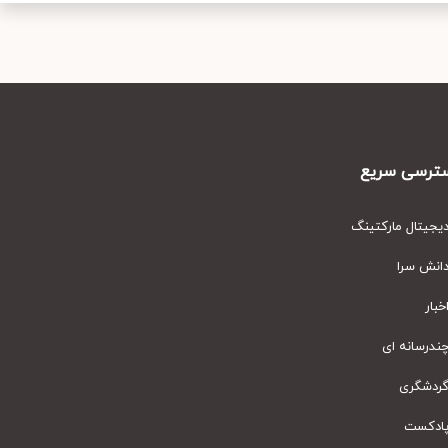
رسی سریع
یتال مارکتینگ
نش سرا
ار
رسانه ای
دشگری
دکست