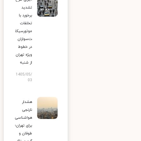
تشدید
برخورد با
تخلفات
موتورسیکل
ت‌سواران
در خطوط
ویژه تهران
از شنبه
1405/05/
03
هشدار
نارنجی
هواشناسی
برای تهران؛
طوفان و