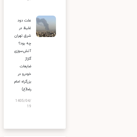
علت دود
غلیظ در
شرق تهران
چه بود؟
آتش‌سوزی
گاراژ
ضایعات
خودرو در
بزرگراه امام
رضا(ع)
1405/04/
19