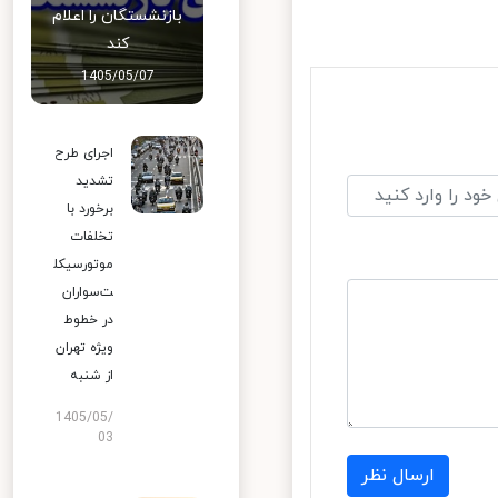
بازنشستگان را اعلام
کند
1405/05/07
اجرای طرح
تشدید
برخورد با
تخلفات
موتورسیکل
ت‌سواران
در خطوط
ویژه تهران
از شنبه
1405/05/
03
ارسال نظر