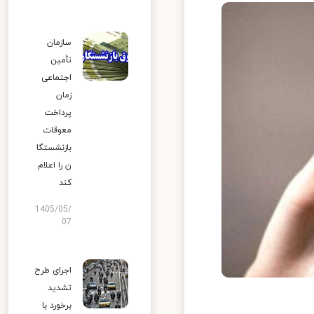
سازمان
تأمین
اجتماعی
زمان
پرداخت
معوقات
بازنشستگا
ن را اعلام
کند
1405/05/
07
اجرای طرح
تشدید
برخورد با