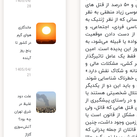
1405/04/
ناموسی سالانه اعلام کرده که بر پایه‌ی آن ۲۰ درصد از کل قتل ها در ایران و ۵۰ درصد از قتل های
28
سی زیاد منطقی به نظر
نی که از نظر ژنتیک به
اسی فردی، اجتماعی، و
ماندگاری
از دست دادن موقعیت
هوای گرم
 یا قبیله می‌شود، به
در کشور تا
 این پدیده است. امین
پنج روز
ط یک عامل تاثیرگذار
آینده
 کشی، مشکلات مالی و
1405/04/
ه و شکاک نقش دارد.»
21
خطرناک شناسایی شوند.
اید این دو از یکدیگر
تلال شخصیتی هستند یا
علت دود
در راستای پیشگیری از
غلیظ در
قتل هایی که قاتل، ولی
شرق تهران
شکل از قانون است یا
چه بود؟
رزمین وجود داشت، چنین
آتش‌سوزی
لان از جمله پدرانی که
گاراژ