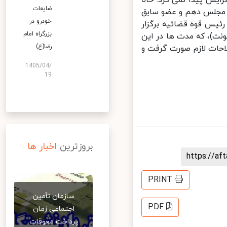
ش پیدا نمی کرد. حالا
ضایعات
 مجلس دهم و عضو سابق
خودرو در
یس قوه قضائیه برگزار
بزرگراه امام
نت)، که مدت ها در این
رضا(ع)
حات لازم صورت گرفت و
1405/04/
19
بروزترین
اخبار ها
https://a
PRINT
سازمان تأمین
PDF
اجتماعی زمان
پرداخت معوقات