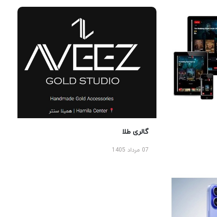
گالری طلا
07 مرداد 1405