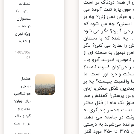
 از همه دردناک تر است
تخلفات
ون پاره تنت آلوده می
موتورسیکل
 حرفی نمی زنی؟ چه بر
ت‌سواران
 ایستی؟ چه می شود که
در خطوط
 می گیرد؟ مگر می شود
ویژه تهران
 چه شده که با دستان
از شنبه
را نظاره می کنی؟ مگر
 تبدیل به صحنه ای از
1405/05/
03
ناموس، غیرت، آبرو و…
 می‌توان غیرت نامید؟
ت و درد آور است اما
هشدار
ا واقعیت چیست؟ چه بر
نارنجی
ترین شکل ممکن، زنان
هواشناسی
اموس پرستی! گفتنش هم
برای تهران؛
 یک ماه از قتل دختر
طوفان و
دست همسر و دیگری به
گرد و خاک
ت در جامعه می دهد،
نده می‌شوند به درستی
در راه است
روشن نیست. با همه‌ این، در آذرماه سال پیش، ایسنا، شمار آن را «میان ۳۷۵ تا ۴۵۰ مورد قتل