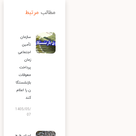
مطالب
مرتبط
سازمان
تأمین
اجتماعی
زمان
پرداخت
معوقات
بازنشستگا
ن را اعلام
کند
1405/05/
07
اجرای طرح