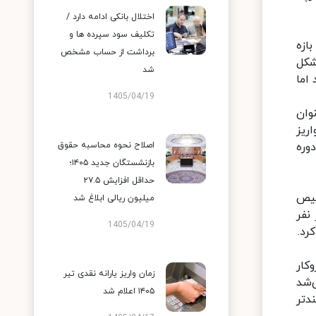
اختلال بانکی ادامه دارد /
تکلیف سود سپرده ها و
بازه‌
برداشت از حساب مشخص
ن مرحله مشکل
شد
 اما
1405/04/19
ی آنان به‌عنوان
ریز
وره
اصلاح نحوه محاسبه حقوق
بازنشستگان جدید ۱۴۰۵؛
حداقل افزایش ۲۷.۵
صیص
میلیون ریالی ابلاغ شد
ز قرعه‌کشی‌های دوباره در یک فرآیند تخصیص، حدود 12هزار نفر
1405/04/19
رد.
کار
زمان واریز یارانه نقدی تیر
‌شد
۱۴۰۵ اعلام شد
دتر