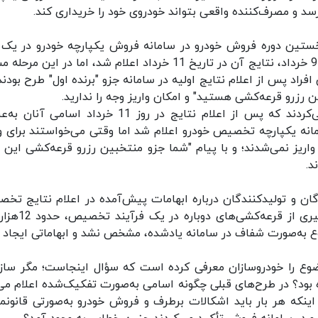
 برسد و مصرف‌کننده واقعی بتواند خودروی خود را خریداری کند.
مین اساس سه‌شنبه 27 اردیبهشت‌ماه 1401 نخستین دوره فروش خودرو در سامانه فروش یکپارچه خودرو در یک 
زمانی یک‌هفته‌ای آغاز گردید و با اجرای قرعه‌کشی در 9 خرداد، نتایج آن در تاریخ 11 خرداد اعلام شد، اما در ای
فراد پس از اعلام نتایج اولیه در سامانه جزو "برنده اول" طرح بودند
ن رزرو قرعه‌کشی هستید" و امکان واریز وجه را ندارید.
افرادی که با این مشکل روبه‌رو شده بودند اعلام می‌کردند که پس از اعلام نتایج در روز 11 خرداد اسام
انه یکپارچه تخصیص خودرو اعلام شد اما وقتی می‌خواستند برای وا
واریز نمی‌شدند؛ و با پیام "شما جزو منتخبین رزرو قرعه‌کشی این د
د.
ن و تولیدکنندگان درباره ابهامات پیش‌آمده در اعلام نتایج تخ
خودرو از طریق سامانه یکپارچه اعلام کرد: برای جلوگیری ا
 به‌صورت شفاف در سامانه یادشده، مشخص نشد و ابهاماتی ایجاد ک
ع را خودروسازان معرفی کرده است که سؤال اینجاست؛ مگر سازو
 بود؟ در طرح‌های قبلی چگونه اسامی به‌صورت تفکیک‌شده اعلام می
اینکه هر بار باید اشکالات برطرف و فروش خودرو به‌صورتی قانونمن