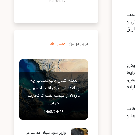
1405/04/17
صمت
ی و
ریق
بروزترین
اخبار ها
درو
ایط
یص،
بسته شدن باب‌المندب چه
ائه
پیامدهایی برای اقتصاد جهان
دارد؟؛ از قیمت نفت تا تجارت
جهانی
خاب
1405/04/28
ا و
واریز سود سهام عدالت در