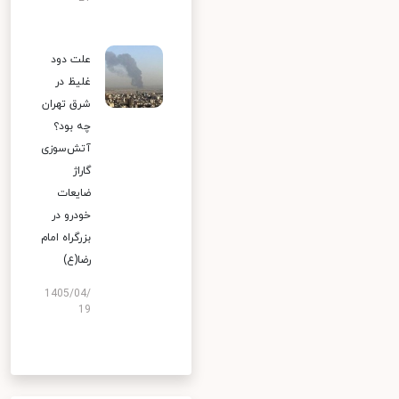
علت دود
غلیظ در
شرق تهران
چه بود؟
آتش‌سوزی
گاراژ
ضایعات
خودرو در
بزرگراه امام
رضا(ع)
1405/04/
19