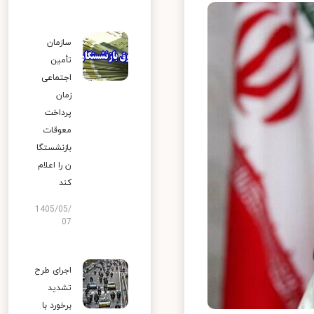
سازمان
تأمین
اجتماعی
زمان
پرداخت
معوقات
بازنشستگا
ن را اعلام
کند
1405/05/
07
اجرای طرح
تشدید
برخورد با