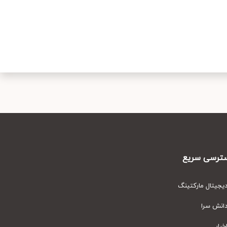
رسی سریع
یتال مارکتینگ
نش سرا
ار