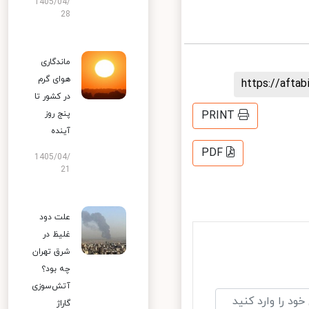
1405/04/
28
ماندگاری
هوای گرم
https://aft
در کشور تا
پنج روز
PRINT
آینده
PDF
1405/04/
21
علت دود
غلیظ در
شرق تهران
چه بود؟
آتش‌سوزی
گاراژ