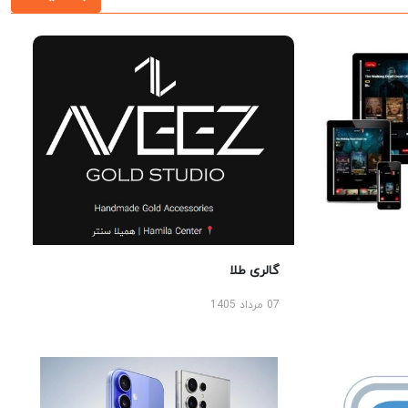
گالری طلا
07 مرداد 1405