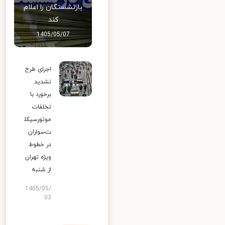
بازنشستگان را اعلام
کند
1405/05/07
اجرای طرح
تشدید
برخورد با
تخلفات
موتورسیکل
ت‌سواران
در خطوط
ویژه تهران
از شنبه
1405/05/
03