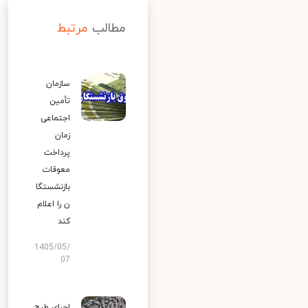
مطالب
مرتبط
سازمان
تأمین
اجتماعی
زمان
پرداخت
معوقات
بازنشستگا
ن را اعلام
کند
1405/05/
07
اجرای طرح