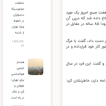
تخلفات
موتورسیکل
ت صبح امروز یک مورد
ت‌سواران
 در محله سعادت آباد به مرکز فوریت‌های پلیسی ۱۱۰ اطلاع داده شد که درپی آن
در خطوط
بلافاصله تیمی از ماموران در محل حاضر شده و مشاهده کردند که فردی حدودا ۸۵ ساله در مقابل در
ویژه تهران
از شنبه
دست داد، گفت: با مرگ
1405/05/
ار خود قرارداده و در
03
هشدار
 گفت: این فرد در سال
نارنجی
هواشناسی
ه دارد، خاطرنشان کرد:
برای تهران؛
طوفان و
گرد و خاک
در راه است