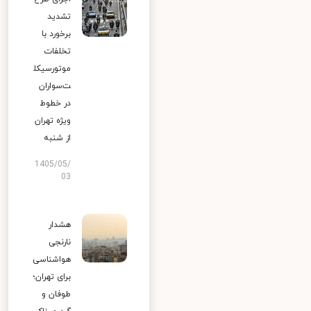
تشدید
برخورد با
تخلفات
موتورسیکل
ت‌سواران
در خطوط
ویژه تهران
از شنبه
1405/05/
03
هشدار
نارنجی
هواشناسی
برای تهران؛
طوفان و