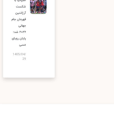
اسپانیا با
شکست
آرژانتین
قهرمان جام
جهانی
۲۰۲۶ شد؛
پایان رویای
مسی
1405/04/
29