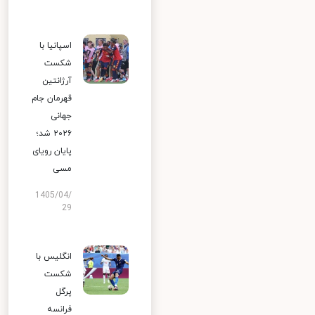
اسپانیا با
شکست
آرژانتین
قهرمان جام
جهانی
۲۰۲۶ شد؛
پایان رویای
مسی
1405/04/
29
انگلیس با
شکست
پرگل
فرانسه