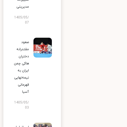
مدیریتی
1405/05/
07
صعود
مقتدرانه
دختران
هاکی چمن
ایران به
نیمه‌نهایی
قهرمانی
آسیا
1405/05/
03