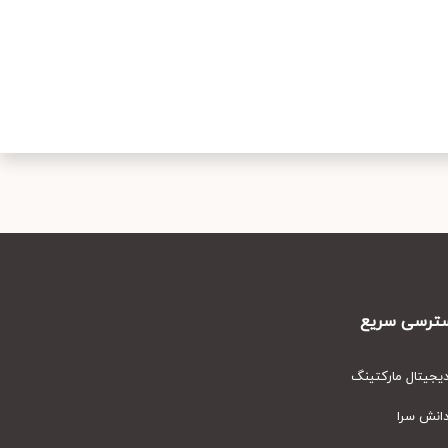
رسی سریع
یتال مارکتینگ
نش سرا