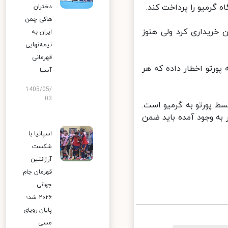
دختران
هاکی چمن
 مهاجم برزیلی را از باشگاه گرمیو با 15 میلیون خریداری کرد ولی هنوز
ایران به
نیمه‌نهایی
قهرمانی
رتو اخطار داده که هر
آسیا
1405/05/
03
انه‌های پرتغالی مبلغ مورد بحث مربوط به سومین قسط از 5 قسط پورتو به گرمیو است.
با تاخیر به وجود آمده باید ضمن
اسپانیا با
شکست
آرژانتین
قهرمان جام
جهانی
۲۰۲۶ شد؛
پایان رویای
مسی