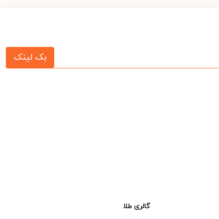
بک لینک
گالری طلا