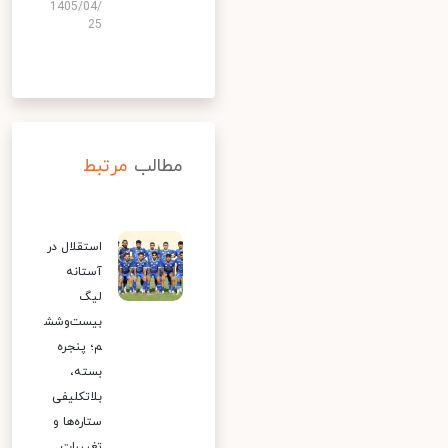
1405/04/
25
مطالب
مرتبط
استقلال در
آستانه
لیگ
بیست‌وشش
م؛ پنجره
بسته،
بلاتکلیفی
ستاره‌ها و
تغییرات