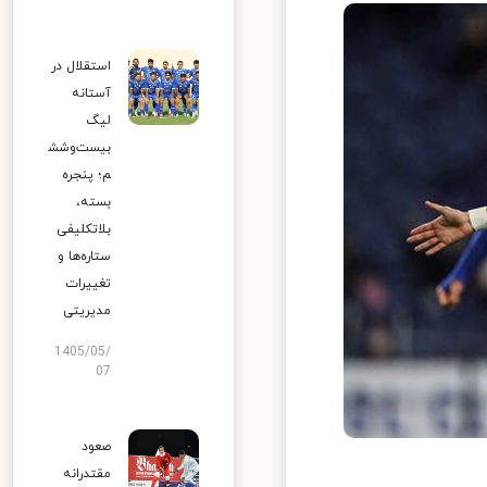
استقلال در
آستانه
لیگ
بیست‌وشش
م؛ پنجره
بسته،
بلاتکلیفی
ستاره‌ها و
تغییرات
مدیریتی
1405/05/
07
صعود
مقتدرانه