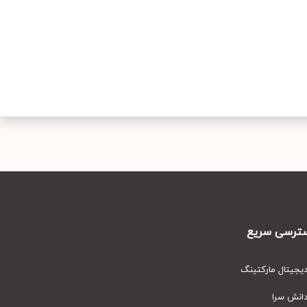
رسی سریع
یتال مارکتینگ
نش سرا