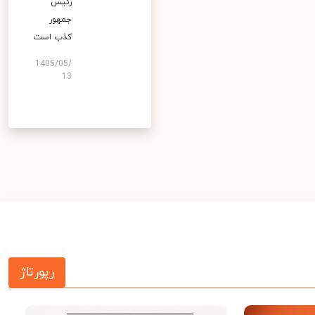
رئیس
جمهور
کذب است
1405/05/
13
رپورتاژ