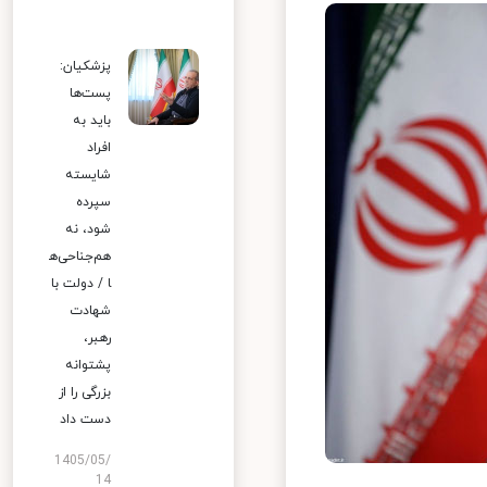
پزشکیان:
پست‌ها
باید به
افراد
شایسته
سپرده
شود، نه
هم‌جناحی‌ه
ا / دولت با
شهادت
رهبر،
پشتوانه
بزرگی را از
دست داد
1405/05/
14