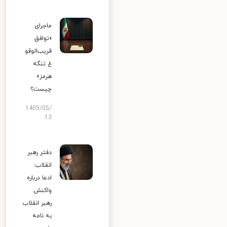
ماجرای
«توافق
قریب‌الوقو
ع تنگه
هرمز»
چیست؟
1405/05/
13
دفتر رهبر
انقلاب:
ادعا درباره
واکنش
رهبر انقلاب
به نامه