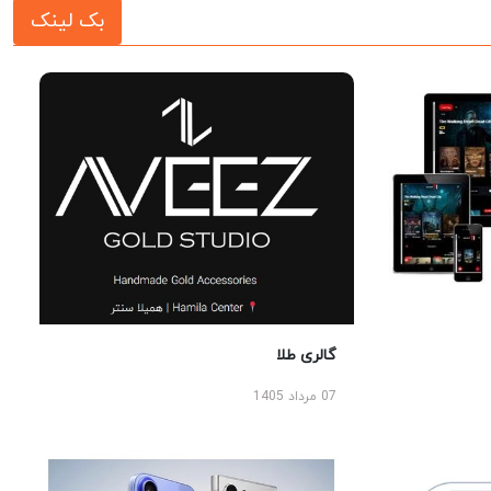
بک لینک
گالری طلا
07 مرداد 1405