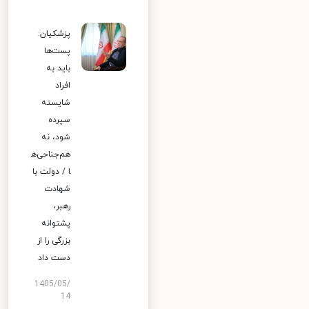
پزشکیان:
پست‌ها
باید به
افراد
شایسته
سپرده
شود، نه
هم‌جناحی‌ه
ا / دولت با
شهادت
رهبر،
پشتوانه
بزرگی را از
دست داد
1405/05/
14