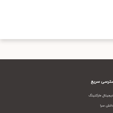
رسی سریع
یتال مارکتینگ
نش سرا