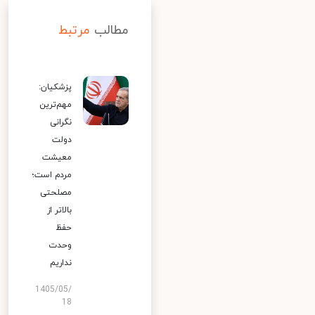
مطالب
مرتبط
پزشکیان:
مهم‌ترین
نگرانی
دولت
معیشت
مردم است؛
مصلحتی
بالاتر از
حفظ
وحدت
نداریم
1405/05/
18