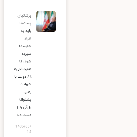
پزشکیان:
پست‌ها
باید به
افراد
شایسته
سپرده
شود، نه
هم‌جناحی‌ه
ا / دولت با
شهادت
رهبر،
پشتوانه
بزرگی را از
دست داد
1405/05/
14