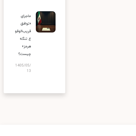
ماجرای
«توافق
قریب‌الوقو
ع تنگه
هرمز»
چیست؟
1405/05/
13