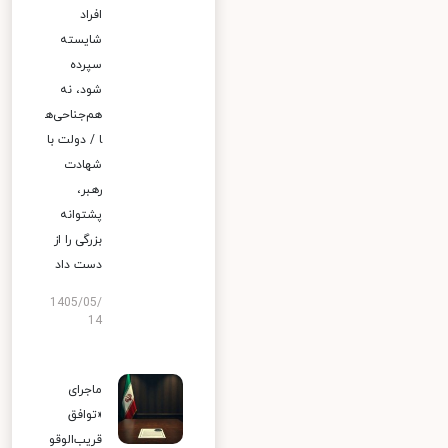
افراد
شایسته
سپرده
شود، نه
هم‌جناحی‌ه
ا / دولت با
شهادت
رهبر،
پشتوانه
بزرگی را از
دست داد
1405/05/
14
ماجرای
«توافق
قریب‌الوقو