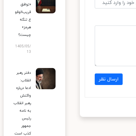
«توافق
قریب‌الوقو
ع تنگه
هرمز»
چیست؟
1405/05/
13
دفتر رهبر
ارسال نظر
انقلاب:
ادعا درباره
واکنش
رهبر انقلاب
به نامه
رئیس
جمهور
کذب است