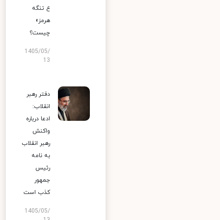
ع تنگه
هرمز»
چیست؟
1405/05/
13
دفتر رهبر
انقلاب:
ادعا درباره
واکنش
رهبر انقلاب
به نامه
رئیس
جمهور
کذب است
1405/05/