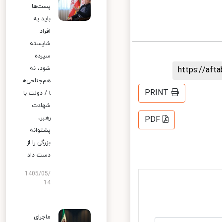
پست‌ها
باید به
افراد
شایسته
سپرده
شود، نه
https://af
هم‌جناحی‌ه
PRINT
ا / دولت با
شهادت
رهبر،
PDF
پشتوانه
بزرگی را از
دست داد
1405/05/
14
ماجرای