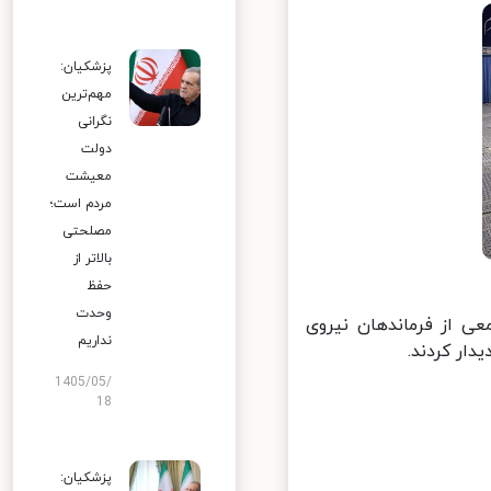
پزشکیان:
مهم‌ترین
نگرانی
دولت
معیشت
مردم است؛
مصلحتی
بالاتر از
حفظ
وحدت
یخی همافران با امام خمینی(ره) در ۱۹ بهمن ۱۳۵۷، جمعی از فرماندهان نیروی
نداریم
ر کردند.
1405/05/
18
پزشکیان: