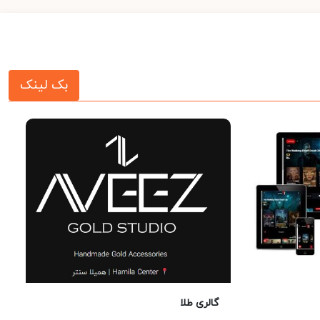
بک لینک
گالری طلا