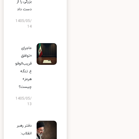
بزرگی را از
دست داد
1405/05/
14
ماجرای
«توافق
قریب‌الوقو
ع تنگه
هرمز»
چیست؟
1405/05/
13
دفتر رهبر
انقلاب: