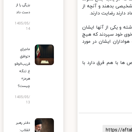
بزرگی را از
شخیصی بدهند و آنچه از
دارند رضایت دارند.
دست داد
1405/05/
ه و یکی از آنها ایشان
14
وی خود سپردند که هیچ
اداران ایشان در مورد
ماجرای
«توافق
ا با هم فرق دارد با
قریب‌الوقو
ع تنگه
هرمز»
چیست؟
1405/05/
13
دفتر رهبر
https://af
انقلاب: