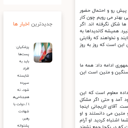
 پیش رو و احتمال حضور
بهتر می رویم چون کار
جدیدترین
اخبار ها
شکل نگرفته اند. اگر
د. همیشه کاندیداها به
د و نخواهند که رقابتی
ن است که روز به روز
پزشکیان:
پست‌ها
باید به
وری ادامه داد: همه ما
افراد
سنگین و متین است این
شایسته
سپرده
شود، نه
اده معلوم است که این
هم‌جناحی‌ه
 آمد و حتی اگر مشکل
ا / دولت با
 آقای لاریجانی اینجا
شهادت
متین می دانستند و او
رهبر،
 اشتباه کردید. او آرام
پشتوانه
 که در یکجا جمع نشوند