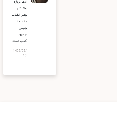
ادعا درباره
واکنش
رهبر انقلاب
به نامه
رئیس
جمهور
کذب است
1405/05/
13