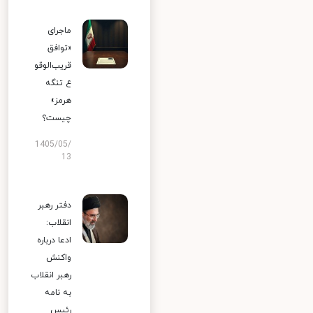
ماجرای
«توافق
قریب‌الوقو
ع تنگه
هرمز»
چیست؟
1405/05/
13
دفتر رهبر
انقلاب:
ادعا درباره
واکنش
رهبر انقلاب
به نامه
رئیس