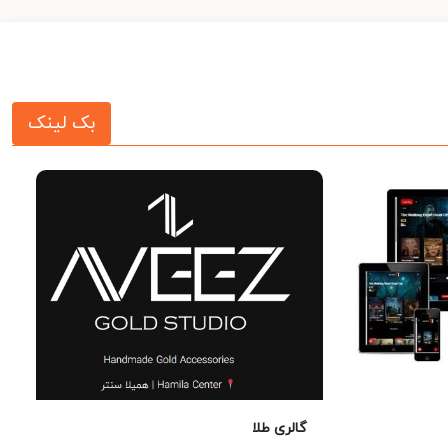
بک لینک
گالری طلا