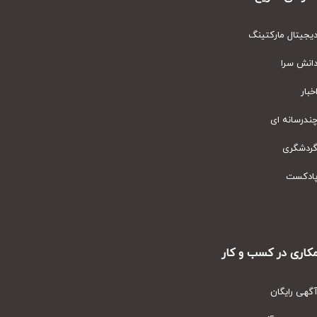
یتال مارکتینگ
نش سرا
ار
رسانه ای
دشگری
دکست
ری در کسب و کار
ی رایگان