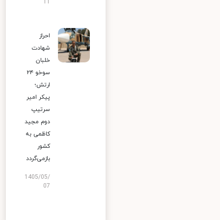
11
احراز
شهادت
خلبان
سوخو ۲۴
ارتش؛
پیکر امیر
سرتیپ
دوم مجید
کاظمی به
کشور
بازمی‌گردد
1405/05/
07