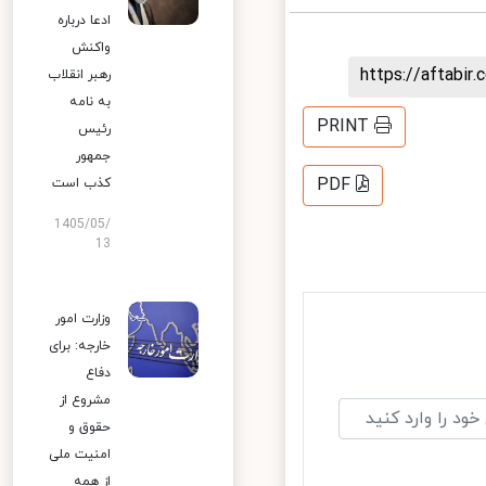
ادعا درباره
واکنش
https://aftab
رهبر انقلاب
به نامه
PRINT
رئیس
جمهور
PDF
کذب است
1405/05/
13
وزارت امور
خارجه: برای
دفاع
مشروع از
حقوق و
امنیت ملی
از همه