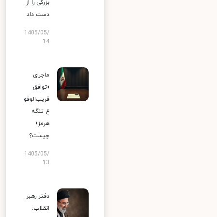
بزرگی را از
دست داد
1405/05/
14
ماجرای
«توافق
قریب‌الوقو
ع تنگه
هرمز»
چیست؟
1405/05/
13
دفتر رهبر
انقلاب: