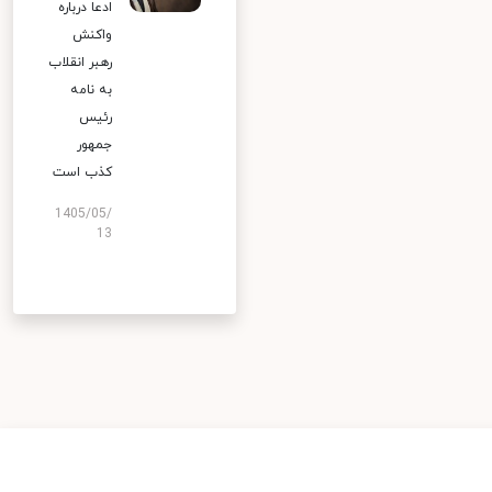
ادعا درباره
واکنش
رهبر انقلاب
به نامه
رئیس
جمهور
کذب است
1405/05/
13