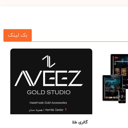
بک لینک
گالری طلا