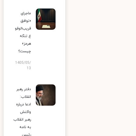
ماجرای
«توافق
قریب‌الوقو
ع تنگه
هرمز»
چیست؟
1405/05/
13
دفتر رهبر
انقلاب:
ادعا درباره
واکنش
رهبر انقلاب
به نامه
رئیس