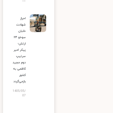
11
احراز
شهادت
خلبان
سوخو ۲۴
ارتش؛
پیکر امیر
سرتیپ
دوم مجید
کاظمی به
کشور
بازمی‌گردد
1405/05/
07