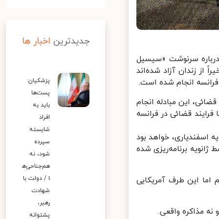
جدیدترین
اخبار ها
۲» در پاسخ به سوالی درباره سرنوشت «سیسیل
از زندان آزاد شده‌اند
پزشکیان:
فرانسه انجام شده است.
پست‌ها
جه به فرایندهای قضائی، این مبادله انجام
باید به
رایند قضائی در فرانسه
افراد
شایسته
یه اسفندیاری، خواهد بود
سپرده
ژانویه برنامه‌ریزی شده
شود، نه
هم‌جناحی‌ه
ا / دولت با
 اما این طرف آمریکایی
شهادت
رهبر،
ه مذاکره واقعی.
پشتوانه