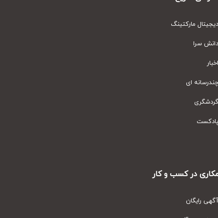
یتال مارکتینگ
نش سرا
ار
رسانه ای
دشگری
دکست
ری در کسب و کار
ی رایگان