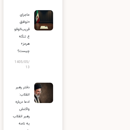
ماجرای
«توافق
قریب‌الوقو
ع تنگه
هرمز»
چیست؟
1405/05/
13
دفتر رهبر
انقلاب:
ادعا درباره
واکنش
رهبر انقلاب
به نامه