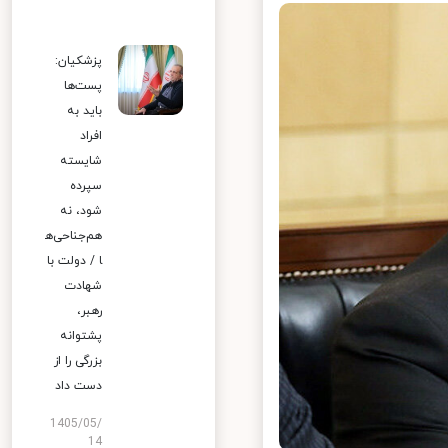
پزشکیان:
پست‌ها
باید به
افراد
شایسته
سپرده
شود، نه
هم‌جناحی‌ه
ا / دولت با
شهادت
رهبر،
پشتوانه
بزرگی را از
دست داد
1405/05/
14