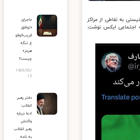
م رژیم صهیونیستی به نقاطی از مراکز
ماجرای
 اجتماعی ایکس نوشت:
«توافق
قریب‌الوقو
ع تنگه
هرمز»
چیست؟
1405/05/
13
دفتر رهبر
انقلاب:
ادعا درباره
واکنش
رهبر انقلاب
به نامه