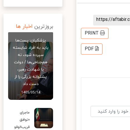
https://aftab
بروزترین
اخبار ها
PRINT
پزشکیان: پست‌ها
باید به افراد شایسته
PDF
سپرده شود، نه
هم‌جناحی‌ها / دولت
با شهادت رهبر،
پشتوانه بزرگی را از
دست داد
1405/05/14
ماجرای
«توافق
قریب‌الوقو