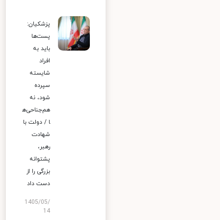
پزشکیان:
پست‌ها
باید به
افراد
شایسته
سپرده
شود، نه
هم‌جناحی‌ه
ا / دولت با
شهادت
رهبر،
پشتوانه
بزرگی را از
دست داد
1405/05/
14