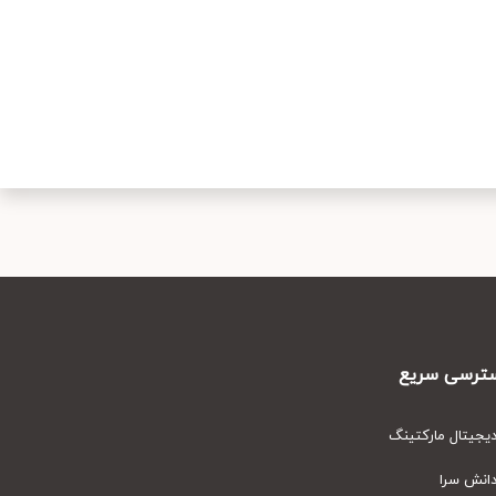
رسی سریع
یتال مارکتینگ
نش سرا