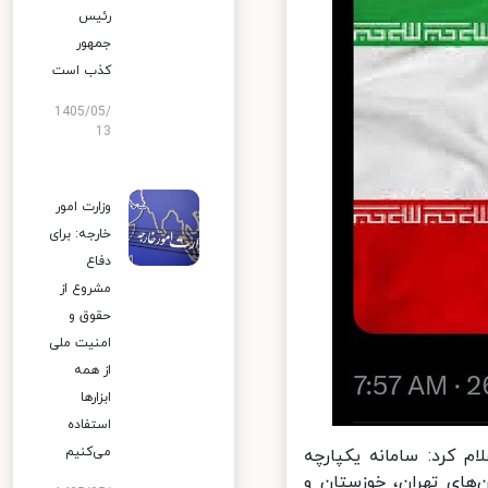
رئیس
جمهور
کذب است
1405/05/
13
وزارت امور
خارجه: برای
دفاع
مشروع از
حقوق و
امنیت ملی
از همه
ابزارها
استفاده
می‌کنیم
 کرد: سامانه یکپارچه
های تهران، خوزستان و