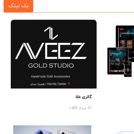
بک لینک
گالری طلا
07 مرداد 1405