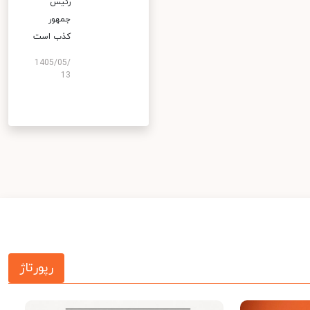
رئیس
جمهور
کذب است
1405/05/
13
رپورتاژ