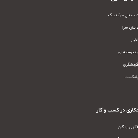
یتال مارکتینگ
نش سرا
ار
رسانه ای
دشگری
دکست
ری در کسب و کار
ی رایگان