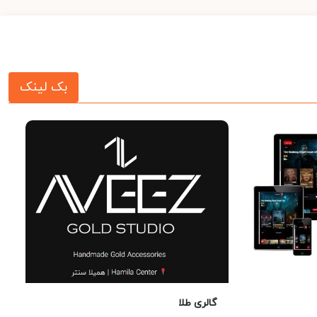
بک لینک
گالری طلا