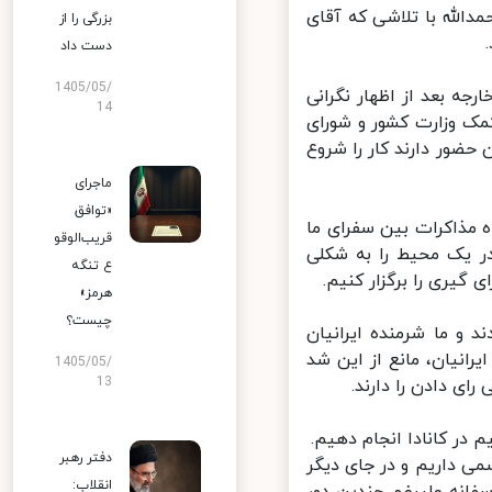
الله با تلاشی که آقای
بزرگی را از
دست داد
1405/05/
ه بعد از اظهار نگرانی
14
ر خارجه و با کمک وزارت کشور و شورای
ضور دارند کار را شروع
ماجرای
«توافق
مذاکرات بین سفرای ما
قریب‌الوقو
ر یک محیط را به شکلی
ع تنگه
گیری را برگزار کنیم.
هرمز»
چیست؟
 و ما شرمنده ایرانیان
انیان، مانع از این شد
1405/05/
13
ی دادن را دارند.
دفتر رهبر
ی داریم و در جای دیگر
انقلاب: