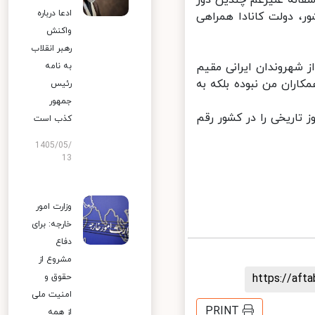
. متاسفانه علیرغم چندین دور
ادعا درباره
، دولت کانادا همراهی
واکنش
رهبر انقلاب
شهروندان ایرانی مقیم
به نامه
اران من نبوده بلکه به
رئیس
جمهور
اریخی را در کشور رقم
کذب است
1405/05/
13
وزارت امور
خارجه: برای
دفاع
مشروع از
https://af
حقوق و
امنیت ملی
PRINT
از همه