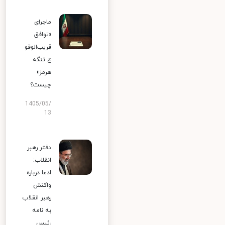
ماجرای
«توافق
قریب‌الوقو
ع تنگه
هرمز»
چیست؟
1405/05/
13
دفتر رهبر
انقلاب:
ادعا درباره
واکنش
رهبر انقلاب
به نامه
رئیس