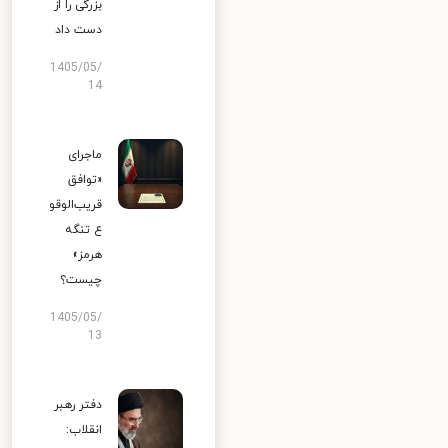
بزرگی را از
دست داد
1405/05/
14
ماجرای
«توافق
قریب‌الوقو
ع تنگه
هرمز»
چیست؟
1405/05/
13
دفتر رهبر
انقلاب: