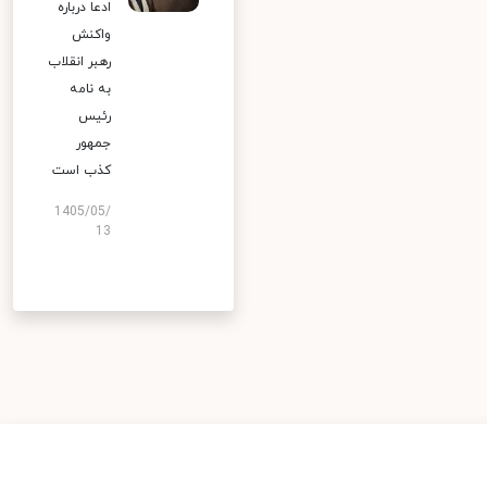
ادعا درباره
واکنش
رهبر انقلاب
به نامه
رئیس
جمهور
کذب است
1405/05/
13