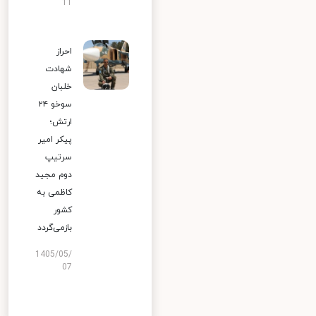
11
احراز
شهادت
خلبان
سوخو ۲۴
ارتش؛
پیکر امیر
سرتیپ
دوم مجید
کاظمی به
کشور
بازمی‌گردد
1405/05/
07