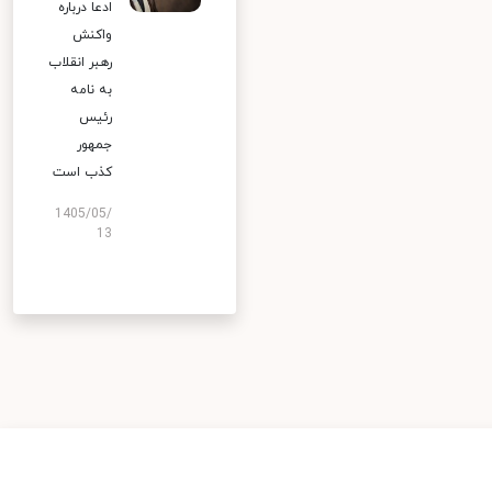
ادعا درباره
واکنش
رهبر انقلاب
به نامه
رئیس
جمهور
کذب است
1405/05/
13