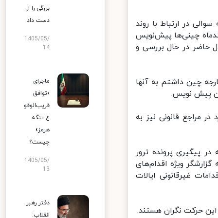
بزرگی را از
دست داد
الی در ارتباط با روند
کرد: در اسفندماه چینی‌ها پیش‌نویس
1405/05/
ل حاضر در حال بررسی و
14
زیر خارجه چین داشتم به آنها
ماجرای
ن پیش نویس.
«توافق
قریب‌الوقو
ر مراجع قانونی نیز به
ع تنگه
هرمز»
چیست؟
ر پیگیری پرونده ترور
1405/05/
زارشگر ویژه اقدام‌های
13
مات غیرقانونی ایالات
دفتر رهبر
این حرکت نگران هستند.
انقلاب: