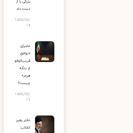
بزرگی را از
دست داد
1405/05/
14
ماجرای
«توافق
قریب‌الوقو
ع تنگه
هرمز»
چیست؟
1405/05/
13
دفتر رهبر
انقلاب: