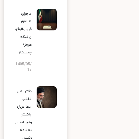
ماجرای
«توافق
قریب‌الوقو
ع تنگه
هرمز»
چیست؟
1405/05/
13
دفتر رهبر
انقلاب:
ادعا درباره
واکنش
رهبر انقلاب
به نامه
رئیس