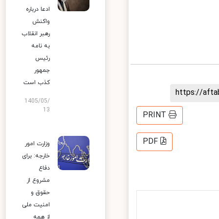
ادعا درباره
واکنش
رهبر انقلاب
به نامه
رئیس
جمهور
کذب است
https://af
1405/05/
13
PRINT
PDF
وزارت امور
خارجه: برای
دفاع
مشروع از
حقوق و
امنیت ملی
از همه