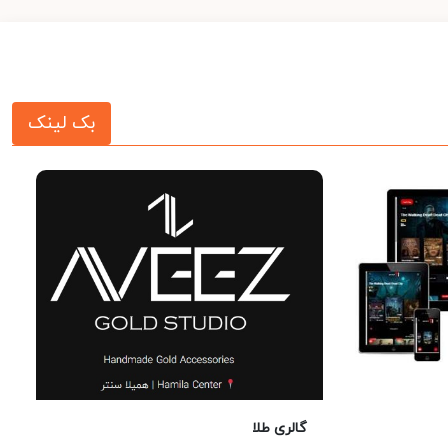
بک لینک
گالری طلا