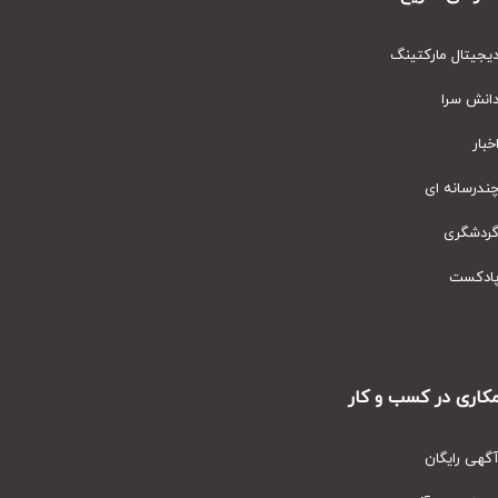
یتال مارکتینگ
نش سرا
ار
رسانه ای
دشگری
دکست
ری در کسب و کار
ی رایگان