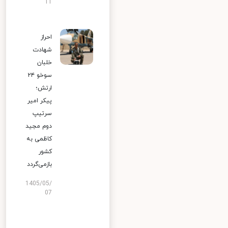
11
احراز
شهادت
خلبان
سوخو ۲۴
ارتش؛
پیکر امیر
سرتیپ
دوم مجید
کاظمی به
کشور
بازمی‌گردد
1405/05/
07