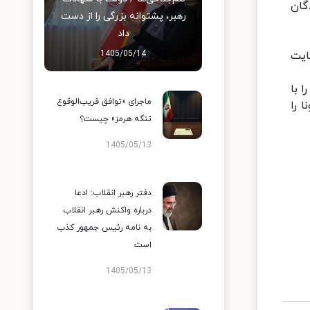
گان
رهبر، پشتوانه بزرگی را از دست
داد
ایت
1405/05/14
 با
ماجرای «توافق قریب‌الوقوع
 را
تنگه هرمز» چیست؟
1405/05/13
دفتر رهبر انقلاب: ادعا
درباره واکنش رهبر انقلاب
به نامه رئیس جمهور کذب
است
1405/05/13