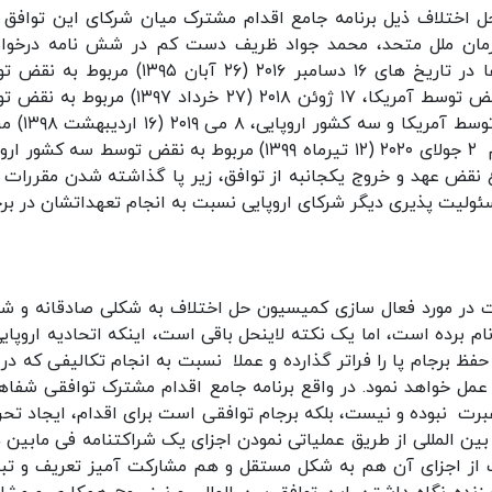
 اختلاف ذیل برنامه جامع اقدام مشترک میان شرکای این توافق 
امه 2231 شورای امنیت سازمان ملل متحد، محمد جواد ظریف دست کم در شش نامه درخ
برگزاری نشست حل اختلاف نموده است. این نامه ها در تاریخ های ۱۶ دسامبر ۲۰۱۶ (۲۶ آبان ۱۳۹۵)
آمریکا، ۱۰ می ۲۰۱۸ (۲۰ اردیبهشت ۱۳۹۷) مربوط به نقض توسط آمریکا، ۱۷ ژوئن ۲۰۱۸ (۲۷ خرداد ۳۹۷
آمریکا، ۶ نوامبر ۲۰۱۸ (۱۵ آبان ۱۳۹۷) مربوط به نقض
به نقض توسط آمریکا و سه کشور اروپایی و سر انجام ۲ جولای ۲۰۲۰ (۱۲ تیرماه ۱۳۹۹) مربوط به نقض توسط سه ک
 نقض عهد و خروج یکجانبه از توافق، زیر پا گذاشته شدن مقررات 
دم التزام و مسئولیت پذیری دیگر شرکای اروپایی نسبت به انجام تعهداتشان در بر
ت در مورد فعال سازی کمیسیون حل اختلاف به شکلی صادقانه و ش
م برده است، اما یک نکته لاینحل باقی است، اینکه اتحادیه اروپایی
حفظ برجام پا را فراتر گذارده و عملا نسبت به انجام تکالیفی که در 
عمل خواهد نمود. در واقع برنامه جامع اقدام مشترک توافقی شفاه
عبرت نبوده و نیست، بلکه برجام توافقی است برای اقدام، ایجاد تحر
ن المللی از طریق عملیاتی نمودن اجزای یک شراکتنامه فی مابین 
 از اجزای آن هم به شکل مستقل و هم مشارکت آمیز تعریف و تب