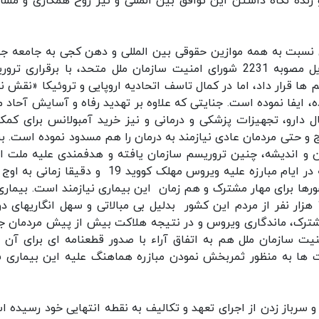
 زنده نگاه داشتن این توافق بین المللی و نیز روح همکاری و مشا
نسبت به همه موازین حقوقی بین المللی و دهن کجی به جامعه جه
ضمن خروج یکجانبه از این توافقنامه بین المللی ذیل مصوبه 2231 شورای امنیت سازمان ملل متحد، با برقراری
ا قرار داد، اما در کمال تاسف اتحادیه اروپایی و تروئیکا «نقش نظ
ه، ایفا نموده است. جنایتی که علاوه بر تهدید رفاه و آسایش آحاد م
ال دارو، تجهیزات پزشکی و درمانی و نیز خرید آمبولانس برای کمک
 صعب العلاج و حتی مردمان عادی نیازمند به درمان را هم مسدود نموده است. بن
 و اندیشه، چنین تروریسم سازمان یافته و هدفمندی علیه ملت ای
جنایت علیه بشریت محسوب می گردد. تروریسمی که در ایام مبارزه علیه ویروس مهلک کووید 19 و دقیقا 
ها برای مهار مشترک و هم زمان این بیماری نیازمند است. بیماری
ملت آمریکا را هم متاثر نموده و تنها قریب به 140 هزار نفر از مردم این کشور بدلیل بی مبالاتی و سهل انگاریهای 
 مشترک، ماندگاری ویروس و در نتیجه هلاکت بیش از پیش مردمان ج
یت سازمان ملل هم به اتفاق آراء با صدور قطعنامه ای برای آن چ
 ها به منظور ثمربخش نمودن مبازره هماهنگ علیه این بیماری 
و و سرباز زدن از اجرای تعهد و تکالیف به نقطه انتهایی خود رسیده ا