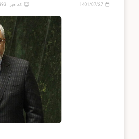
1401/07/27
کد خبر : 893