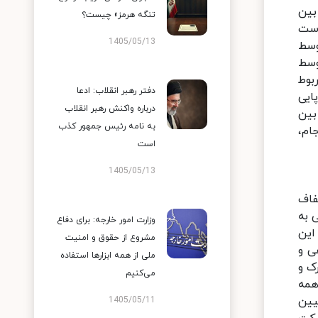
بین
تنگه هرمز» چیست؟
واست
1405/05/13
 مربوط به نقض توسط
۱) مربوط به نقض توسط
 توسط آمریکا و سه کشور اروپایی، ۸ می ۲۰۱۹ (۱۶ اردیبهشت ۱۳۹۸) مربوط
دفتر رهبر انقلاب: ادعا
شور اروپایی
درباره واکنش رهبر انقلاب
بین
به نامه رئیس جمهور کذب
جام،
است
1405/05/13
فاف
 به
وزارت امور خارجه: برای دفاع
این
مشروع از حقوق و امنیت
ی و
ملی از همه ابزارها استفاده
ک و
می‌کنیم
همه
یین
1405/05/11