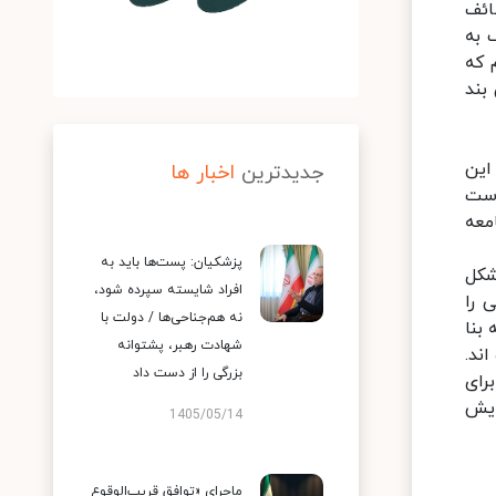
ائف
 به
 که
بند
این
جدیدترین
اخبار ها
است
معه
پزشکیان: پست‌ها باید به
شکل
افراد شایسته سپرده شود،
 را
نه هم‌جناحی‌ها / دولت با
بنا
شهادت رهبر، پشتوانه
ند.
بزرگی را از دست داد
رای
ایش
1405/05/14
ماجرای «توافق قریب‌الوقوع