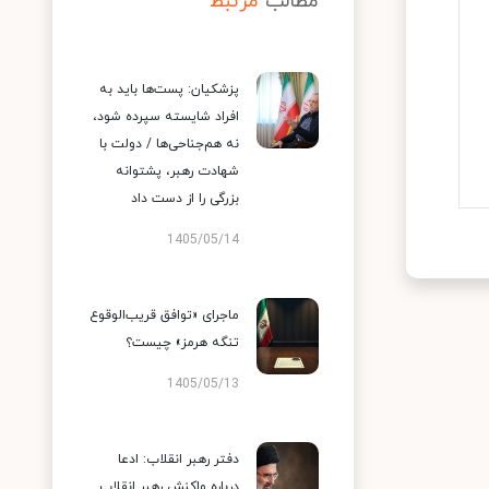
مطالب
مرتبط
پزشکیان: پست‌ها باید به
افراد شایسته سپرده شود،
نه هم‌جناحی‌ها / دولت با
شهادت رهبر، پشتوانه
بزرگی را از دست داد
1405/05/14
ماجرای «توافق قریب‌الوقوع
تنگه هرمز» چیست؟
1405/05/13
دفتر رهبر انقلاب: ادعا
درباره واکنش رهبر انقلاب