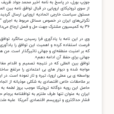
جوزپ بورل، در پاسخ به نامه اخیر محمد جواد ظریف و
از سوی تروئیکای اروپایی در قبال توافق نامه بین ا
مسئول سیاست خارجی اتحادیه اروپایی ارسال گردیده بو
نگرانی‌های ایران در خصوص مسائل مربوط به اجرای "
۳۶ به کمیسیون مشترک جهت حل و فصل ارجاع می‌داد».
وی در این نامه با یادآوری فرا رسیدن سالگرد توافق 
فرصت استفاده کرده و اهمیت این توافق را یادآوری
که بر امنیت منطقه‌ای و جهانی تاثیرگذار است. من 
جهانی برای حفظ آن ادامه دهم».
توافق بین المللی که در نتیجه تصمیم و اقدام مغای
مواجه شده و دیوار های بی اعتمادی را مرتفع ساخته
بواسطه ی بی عملی اروپا، تیره و تار نموده است. در ا
بر ملاحظات خاص اقتصادی به شکلی موذیانه از انجام ت
حاصل این رویه دوگانه تروئیکا موجب بروز لطمه به
ایران به عنوان تنها طرف ملتزم به توافقنامه برجام
فشار حداکثری و تروریسم اقتصادی آمریکا علیه ملت و