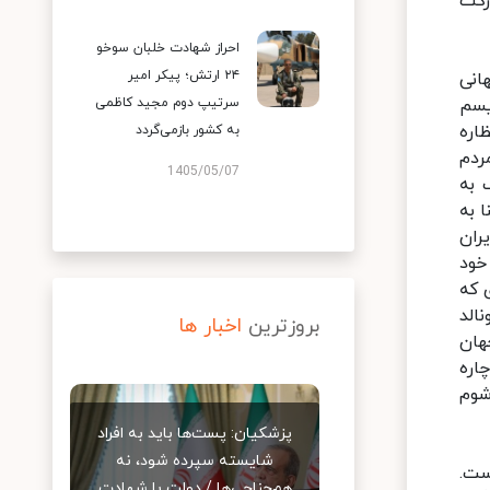
رکت
احراز شهادت خلبان سوخو
۲۴ ارتش؛ پیکر امیر
انی
 تروریسم
سرتیپ دوم مجید کاظمی
اره
به کشور بازمی‌گردد
ردم
1405/05/07
 به
ا به
ران
زمانی به اوج خود
 که
دونالد
بروزترین
اخبار ها
هان
اره
شوم
پزشکیان: پست‌ها باید به افراد
شایسته سپرده شود، نه
ست.
هم‌جناحی‌ها / دولت با شهادت