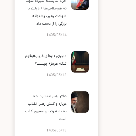
افراد شایسته سپرده شود،
نه هم‌جناحی‌ها / دولت با
شهادت رهبر، پشتوانه
بزرگی را از دست داد
1405/05/14
ماجرای «توافق قریب‌الوقوع
تنگه هرمز» چیست؟
1405/05/13
دفتر رهبر انقلاب: ادعا
درباره واکنش رهبر انقلاب
به نامه رئیس جمهور کذب
است
1405/05/13