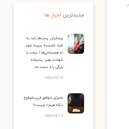
جدیدترین
اخبار ها
پزشکیان: پست‌ها باید به
افراد شایسته سپرده شود،
نه هم‌جناحی‌ها / دولت با
شهادت رهبر، پشتوانه
بزرگی را از دست داد
1405/05/14
ماجرای «توافق قریب‌الوقوع
تنگه هرمز» چیست؟
1405/05/13