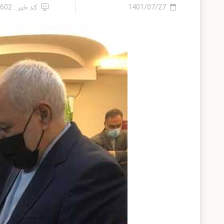
1401/07/27
کد خبر : 7602